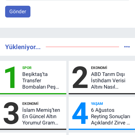
Gönder
Yükleniyor...
1
2
SPOR
EKONOMI
Beşiktaş’ta
ABD Tarım Dışı
Transfer
İstihdam Verisi
Bombaları Peş
Altını Nasıl
Peşe! Adalı
Etkiler? Çok Basit
3
4
Vlahovic’i
Anlatımla Rehber
EKONOMI
YAŞAM
Açıkladı, 5 Yıldız
İslam Memiş’ten
6 Ağustos
Daha Listede
En Güncel Altın
Reyting Sonuçları
Yorumu! Gram
Açıklandı! Zirve El
Altın İçin 6.350 TL
Değiştirdi: