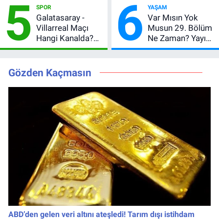
5
6
Uyarısı, Yıl Sonu
Muhtemel Aşk,
SPOR
YAŞAM
Beklentisi
MasterChef'i
Galatasaray -
Var Mısın Yok
Değişmedi
Geride Bıraktı
Villarreal Maçı
Musun 29. Bölüm
Hangi Kanalda?
Ne Zaman? Yayın
Hazırlık Maçı Ne
Günü Değişti, Yeni
Zaman, Saat
Tarih Belli Oldu!
Kaçta, Nereden
Gözden Kaçmasın
İzlenir?
ABD’den gelen veri altını ateşledi! Tarım dışı istihdam