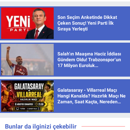
Son Seçim Anketinde Dikkat
Çeken Sonuç! Yeni Parti İlk
Sıraya Yerleşti
Salah’ın Maaşına Haciz İddiası
Gündem Oldu! Trabzonspor’un
17 Milyon Euroluk
Sözleşmesinde Son Durum
Galatasaray - Villarreal Maçı
Hangi Kanalda? Hazırlık Maçı Ne
Zaman, Saat Kaçta, Nereden
İzlenir?
Bunlar da ilginizi çekebilir