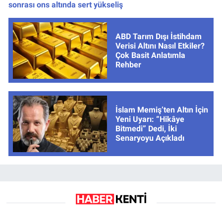
sonrası ons altında sert yükseliş
ABD Tarım Dışı İstihdam
Verisi Altını Nasıl Etkiler?
Çok Basit Anlatımla
Rehber
İslam Memiş’ten Altın İçin
Yeni Uyarı: “Hikâye
Bitmedi” Dedi, İki
Senaryoyu Açıkladı