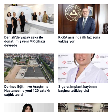
Denizli'de yapay zeka ile
KKKA aşısında ilk faz sona
donatılmış yeni MR cihazı
yaklaşıyor
devrede
Derince Eğitim ve Araştırma
Sigara, implant kaybının
Hastanesine yeni 120 yataklı
başlıca tetikleyicisi
sağlık tesisi