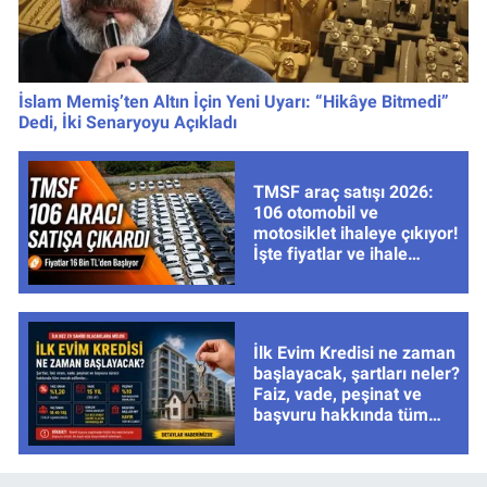
İslam Memiş’ten Altın İçin Yeni Uyarı: “Hikâye Bitmedi”
Dedi, İki Senaryoyu Açıkladı
TMSF araç satışı 2026:
106 otomobil ve
motosiklet ihaleye çıkıyor!
İşte fiyatlar ve ihale
tarihleri
İlk Evim Kredisi ne zaman
başlayacak, şartları neler?
Faiz, vade, peşinat ve
başvuru hakkında tüm
cevaplar