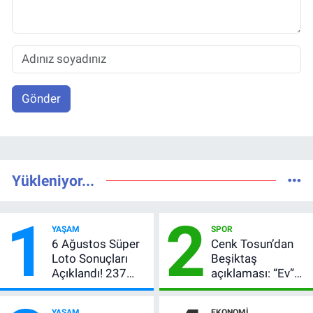
Gönder
Yükleniyor...
1
2
YAŞAM
SPOR
6 Ağustos Süper
Cenk Tosun’dan
Loto Sonuçları
Beşiktaş
Açıklandı! 237
açıklaması: “Ev”
Milyon TL’lik
dedi, asıl mesajı
Çekiliş
satır arasında
YAŞAM
EKONOMI