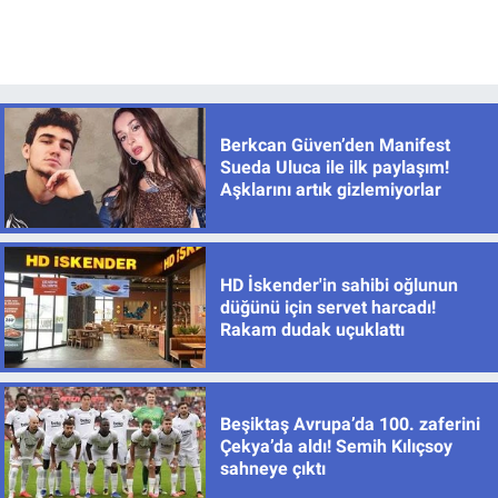
Berkcan Güven’den Manifest
Sueda Uluca ile ilk paylaşım!
Aşklarını artık gizlemiyorlar
HD İskender'in sahibi oğlunun
düğünü için servet harcadı!
Rakam dudak uçuklattı
Beşiktaş Avrupa’da 100. zaferini
Çekya’da aldı! Semih Kılıçsoy
sahneye çıktı