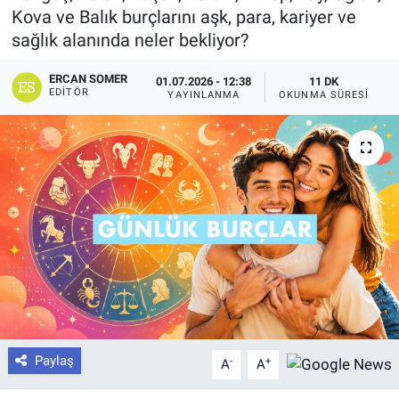
Kova ve Balık burçlarını aşk, para, kariyer ve
sağlık alanında neler bekliyor?
ERCAN SOMER
01.07.2026 - 12:38
11 DK
EDITÖR
YAYINLANMA
OKUNMA SÜRESI
Paylaş
-
+
A
A