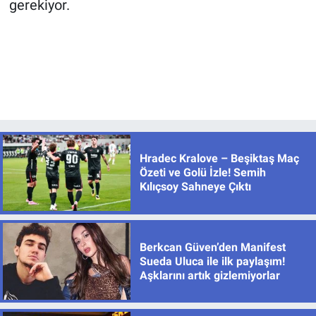
gerekiyor.
Hradec Kralove – Beşiktaş Maç
Özeti ve Golü İzle! Semih
Kılıçsoy Sahneye Çıktı
Berkcan Güven’den Manifest
Sueda Uluca ile ilk paylaşım!
Aşklarını artık gizlemiyorlar