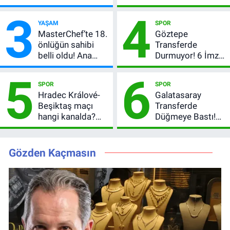
Milyon TL’lik
dedi, asıl mesajı
3
4
Çekiliş
satır arasında
YAŞAM
SPOR
verdi
MasterChef’te 18.
Göztepe
önlüğün sahibi
Transferde
belli oldu! Ana
Durmuyor! 6 İmza
kadroya giren
Sonrası Yeni
5
6
yarışmacı kim
Hedefler Belli
SPOR
SPOR
oldu?
Oldu
Hradec Králové-
Galatasaray
Beşiktaş maçı
Transferde
hangi kanalda?
Düğmeye Bastı!
Şifresiz canlı yayın
Leao, Camavinga
izleme rehberi
ve Pavard’da Son
Durum
Gözden Kaçmasın