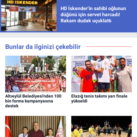
HD İskender'in sahibi oğlunun
düğünü için servet harcadı!
Rakam dudak uçuklattı
Bunlar da ilginizi çekebilir
Altıeylül Belediyesi'nden 100
Elazığ tenis takımı yarı finale
bin forma kampanyasına
yükseldi
destek