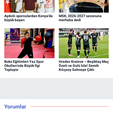
Aydınlı sporculardan Konya'da
MSK, 2026-2027 sezonuna
büyük başarı
merhaba dedi
Boks Eğitimleri Yaz Spor
Hradec Kralove – Beşiktaş Maç
Okulları'nda Büyük İlgi
Özeti ve Golü İzle! Semih
Topluyor
Kılıçsoy Sahneye Çıktı
Yorumlar