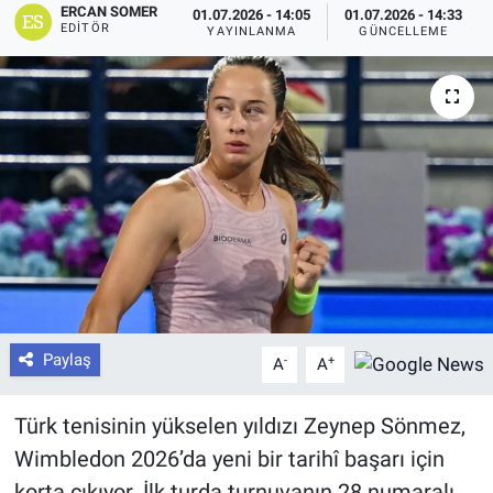
ERCAN SOMER
01.07.2026 - 14:05
01.07.2026 - 14:33
EDITÖR
YAYINLANMA
GÜNCELLEME
Paylaş
-
+
A
A
Türk tenisinin yükselen yıldızı Zeynep Sönmez,
Wimbledon 2026’da yeni bir tarihî başarı için
korta çıkıyor. İlk turda turnuvanın 28 numaralı