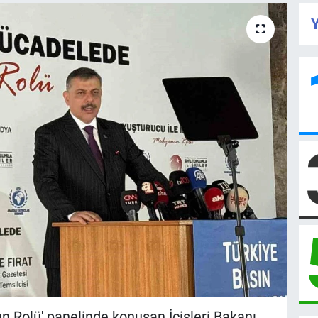
Y
 Rolü' panelinde konuşan İçişleri Bakanı