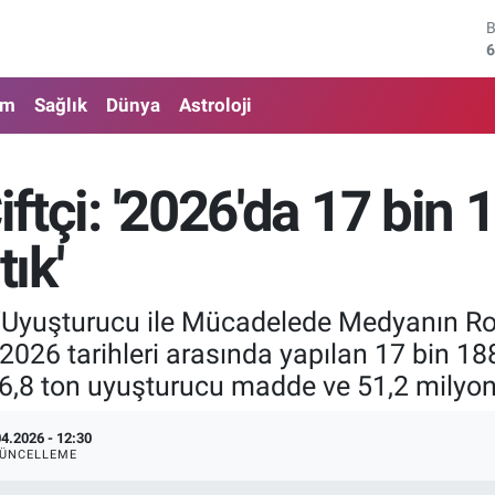
4
5
am
Sağlık
Dünya
Astroloji
6
6
iftçi: '2026'da 17 bin 
1
ık'
6
, 'Uyuşturucu ile Mücadelede Medyanın Rol
026 tarihleri arasında yapılan 17 bin 1
,8 ton uyuşturucu madde ve 51,2 milyon u
04.2026 - 12:30
ÜNCELLEME