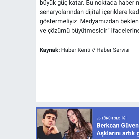
büyük güç katar. Bu noktada haber me
senaryolarından dijital içeriklere kad
göstermeliyiz. Medyamızdan beklenti
ve çözümü büyütmesidir” ifadelerine
Kaynak:
Haber Kenti // Haber Servisi
EDITÖRÜN SEÇTIĞI
Berkcan Güven’
Aşklarını artık 