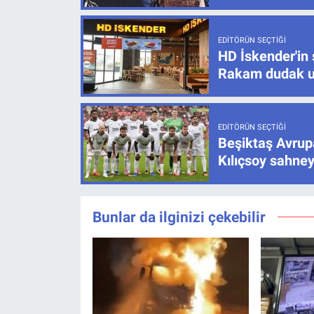
EDITÖRÜN SEÇTIĞI
HD İskender'in 
Rakam dudak u
EDITÖRÜN SEÇTIĞI
Beşiktaş Avrupa
Kılıçsoy sahney
Bunlar da ilginizi çekebilir