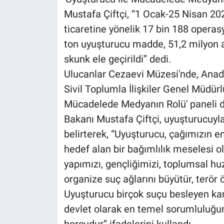
Mustafa Çiftçi, “1 Ocak-25 Nisan 202
ticaretine yönelik 17 bin 188 operas
ton uyuşturucu madde, 51,2 milyon a
skunk ele geçirildi” dedi.
Ulucanlar Cezaevi Müzesi'nde, Anadol
Sivil Toplumla İlişkiler Genel Müdürl
Mücadelede Medyanın Rolü' paneli d
Bakanı Mustafa Çiftçi, uyuşturucuyla
belirterek, “Uyuşturucu, çağımızın en 
hedef alan bir bağımlılık meselesi o
yapımızı, gençliğimizi, toplumsal h
organize suç ağlarını büyütür, terör
Uyuşturucu birçok suçu besleyen kar
devlet olarak en temel sorumluluğu