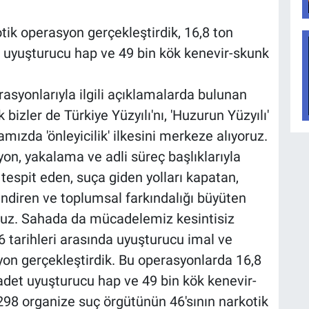
ik operasyon gerçekleştirdik, 16,8 ton
 uyuşturucu hap ve 49 bin kök kenevir-skunk
rasyonlarıyla ilgili açıklamalarda bulunan
k bizler de Türkiye Yüzyılı'nı, 'Huzurun Yüzyılı'
ızda 'önleyicilik' ilkesini merkeze alıyoruz.
on, yakalama ve adli süreç başlıklarıyla
tespit eden, suça giden yolları kapatan,
lendiren ve toplumsal farkındalığı büyüten
oruz. Sahada da mücadelemiz kesintisiz
 tarihleri arasında uyuşturucu imal ve
yon gerçekleştirdik. Bu operasyonlarda 16,8
det uyuşturucu hap ve 49 bin kök kenevir-
 298 organize suç örgütünün 46'sının narkotik