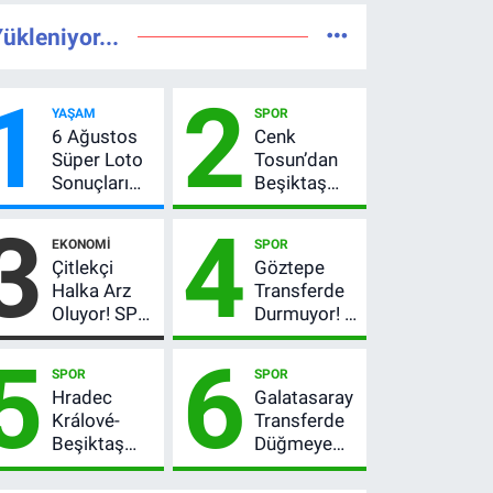
ükleniyor...
1
2
YAŞAM
SPOR
6 Ağustos
Cenk
Süper Loto
Tosun’dan
Sonuçları
Beşiktaş
Açıklandı!
açıklaması:
3
4
237 Milyon
“Ev” dedi,
EKONOMI
SPOR
TL’lik Çekiliş
asıl mesajı
Çitlekçi
Göztepe
satır
Halka Arz
Transferde
arasında
Oluyor! SPK
Durmuyor! 6
verdi
Onayladı:
İmza
5
6
Fiyatı, Lot
Sonrası Yeni
SPOR
SPOR
Sayısı ve
Hedefler
Hradec
Galatasaray
Talep
Belli Oldu
Králové-
Transferde
Toplama
Beşiktaş
Düğmeye
Tarihi
maçı hangi
Bastı! Leao,
kanalda?
Camavinga