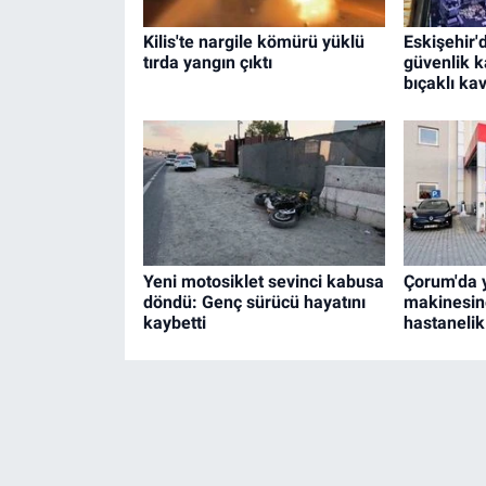
Kilis'te nargile kömürü yüklü
Eskişehir'
tırda yangın çıktı
güvenlik k
bıçaklı kav
Yeni motosiklet sevinci kabusa
Çorum'da
döndü: Genç sürücü hayatını
makinesine 
kaybetti
hastanelik