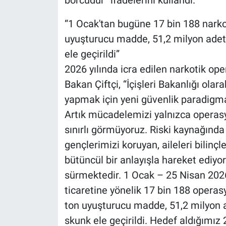
borcudur” ifadelerini kullandı.
“1 Ocak'tan bugüne 17 bin 188 narkot
uyuşturucu madde, 51,2 milyon adet
ele geçirildi”
2026 yılında icra edilen narkotik ope
Bakan Çiftçi, “İçişleri Bakanlığı olara
yapmak için yeni güvenlik paradigmam
Artık mücadelemizi yalnızca operasy
sınırlı görmüyoruz. Riski kaynağında 
gençlerimizi koruyan, aileleri bilinç
bütüncül bir anlayışla hareket ediy
sürmektedir. 1 Ocak – 25 Nisan 2026
ticaretine yönelik 17 bin 188 operas
ton uyuşturucu madde, 51,2 milyon a
skunk ele geçirildi. Hedef aldığımız