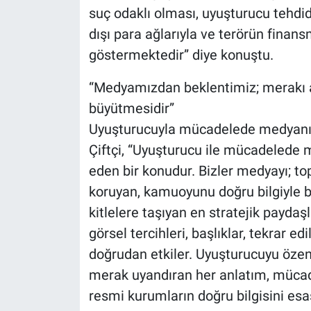
suç odaklı olması, uyuşturucu tehdid
dışı para ağlarıyla ve terörün finans
göstermektedir” diye konuştu.
“Medyamızdan beklentimiz; merakı a
büyütmesidir”
Uyuşturucuyla mücadelede medyanın 
Çiftçi, “Uyuşturucu ile mücadelede
eden bir konudur. Bizler medyayı; top
koruyan, kamuoyunu doğru bilgiyle b
kitlelere taşıyan en stratejik paydaş
görsel tercihleri, başlıklar, tekrar ed
doğrudan etkiler. Uyuşturucuyu özen
merak uyandıran her anlatım, mücade
resmi kurumların doğru bilgisini es