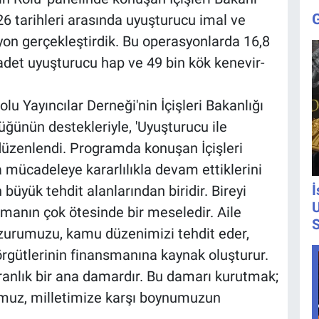
6 tarihleri arasında uyuşturucu imal ve
yon gerçekleştirdik. Bu operasyonlarda 16,8
det uyuşturucu hap ve 49 bin kök kenevir-
u Yayıncılar Derneği'nin İçişleri Bakanlığı
üğünün destekleriyle, 'Uyuşturucu ile
üzenlendi. Programda konuşan İçişleri
 mücadeleye kararlılıkla devam ettiklerini
İ
büyük tehdit alanlarından biridir. Bireyi
U
lmanın çok ötesinde bir meseledir. Aile
S
uzurumuzu, kamu düzenimizi tehdit eder,
 örgütlerinin finansmanına kaynak oluşturur.
anlık bir ana damardır. Bu damarı kurutmak;
muz, milletimize karşı boynumuzun