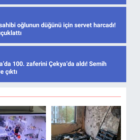
sahibi oğlunun düğünü için servet harcadı!
çuklattı
’da 100. zaferini Çekya’da aldı! Semih
e çıktı