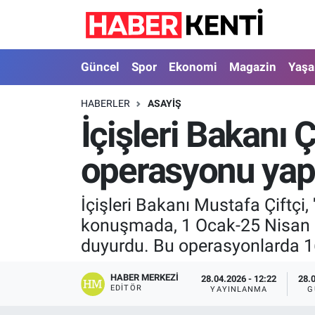
Güncel
Nöbetçi Eczaneler
Güncel
Spor
Ekonomi
Magazin
Yaş
Spor
Hava Durumu
HABERLER
ASAYIŞ
İçişleri Bakanı Ç
Ekonomi
İstanbul Namaz Vakitleri
operasyonu yapt
Magazin
Trafik Durumu
Yaşam
Süper Lig Puan Durumu ve Fikstür
İçişleri Bakanı Mustafa Çiftçi
konuşmada, 1 Ocak-25 Nisan 2
Sağlık
Tüm Manşetler
duyurdu. Bu operasyonlarda 16
Dünya
Son Dakika Haberleri
HABER MERKEZI
28.04.2026 - 12:22
28.
EDITÖR
YAYINLANMA
G
Astroloji
Haber Arşivi