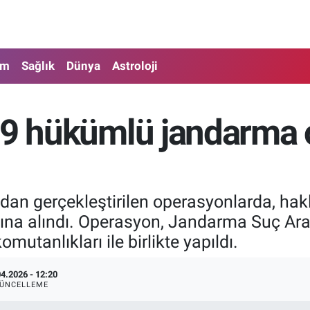
am
Sağlık
Dünya
Astroloji
109 hükümlü jandarma
ndan gerçekleştirilen operasyonlarda, hak
tına alındı. Operasyon, Jandarma Suç Ar
mutanlıkları ile birlikte yapıldı.
04.2026 - 12:20
ÜNCELLEME