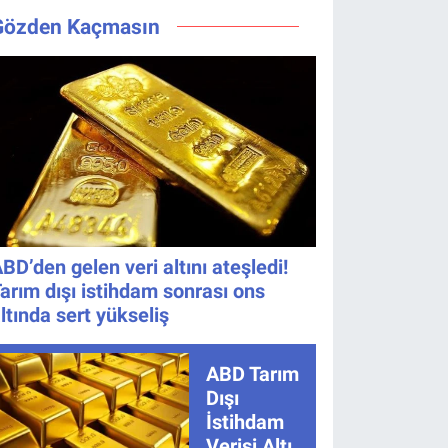
Bıraktı
Değişmedi
yarışmacı kim
saat
Gözden Kaçmasın
oldu?
kaçta, TRT
1 canlı
nasıl
izlenir?
BD’den gelen veri altını ateşledi!
arım dışı istihdam sonrası ons
ltında sert yükseliş
ABD Tarım
Dışı
İstihdam
Verisi Altını