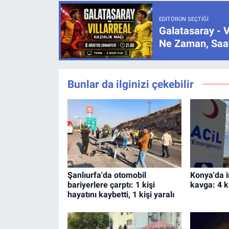
EDITÖRÜN SEÇTIĞI
Galatasaray - V
Ne Zaman, Saat
Bunlar da ilginizi çekebilir
Şanlıurfa'da otomobil
Konya'da i
bariyerlere çarptı: 1 kişi
kavga: 4 k
hayatını kaybetti, 1 kişi yaralı