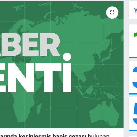
Y
arında kesinleşmiş hapis cezası
bulunan