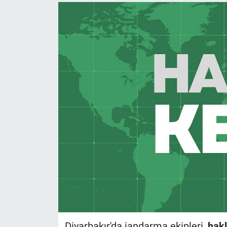
Diyarbakır'da jandarma ekipleri,
hakl