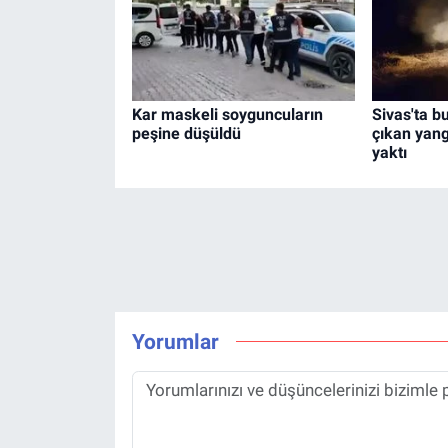
Kar maskeli soyguncuların
Sivas'ta b
peşine düşüldü
çıkan yan
yaktı
Yorumlar