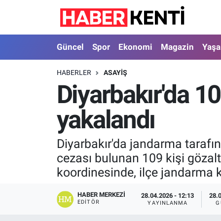
Güncel
Nöbetçi Eczaneler
Güncel
Spor
Ekonomi
Magazin
Yaş
Spor
Hava Durumu
HABERLER
ASAYIŞ
Diyarbakır'da 
Ekonomi
İstanbul Namaz Vakitleri
yakalandı
Magazin
Trafik Durumu
Yaşam
Süper Lig Puan Durumu ve Fikstür
Diyarbakır'da jandarma tarafı
cezası bulunan 109 kişi gözal
Sağlık
Tüm Manşetler
koordinesinde, ilçe jandarma ko
Dünya
Son Dakika Haberleri
HABER MERKEZI
28.04.2026 - 12:13
28.
EDITÖR
YAYINLANMA
G
Astroloji
Haber Arşivi