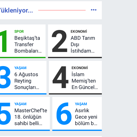
ükleniyor...
1
2
SPOR
EKONOMI
Beşiktaş’ta
ABD Tarım
Transfer
Dışı
Bombaları
İstihdam
Peş Peşe!
Verisi Altını
3
4
Adalı
Nasıl
YAŞAM
EKONOMI
Vlahovic’i
Etkiler? Çok
6 Ağustos
İslam
Açıkladı, 5
Basit
Reyting
Memiş’ten
Yıldız Daha
Anlatımla
Sonuçları
En Güncel
Listede
Rehber
Açıklandı!
Altın
5
6
Zirve El
Yorumu!
YAŞAM
YAŞAM
Değiştirdi:
Gram Altın
MasterChef’te
Asırlık
Muhtemel
İçin 6.350
18. önlüğün
Gece yeni
Aşk,
TL Uyarısı,
sahibi belli
bölüm bu
MasterChef'i
Yıl Sonu
oldu! Ana
akşam! 8.
Geride
Beklentisi
kadroya giren
bölüm