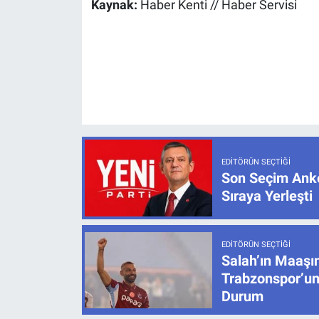
Kaynak:
Haber Kenti // Haber Servisi
EDITÖRÜN SEÇTIĞI
Son Seçim Anke
Sıraya Yerleşti
EDITÖRÜN SEÇTIĞI
Salah’ın Maaşı
Trabzonspor’un
Durum