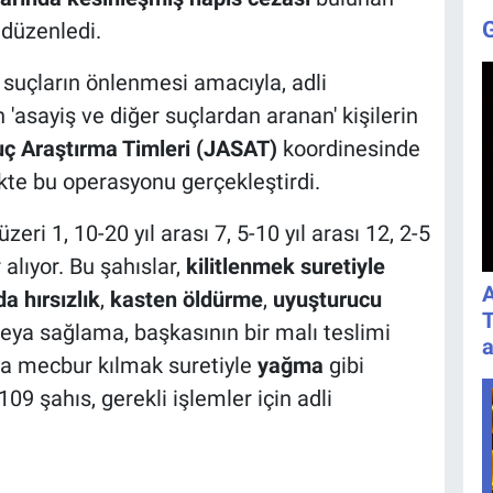
 düzenledi.
, suçların önlenmesi amacıyla, adli
sayiş ve diğer suçlardan aranan' kişilerin
ç Araştırma Timleri (JASAT)
koordinesinde
ikte bu operasyonu gerçekleştirdi.
zeri 1, 10-20 yıl arası 7, 5-10 yıl arası 12, 2-5
r alıyor. Bu şahıslar,
kilitlenmek suretiyle
A
a hırsızlık
,
kasten öldürme
,
uyuşturucu
T
eya sağlama, başkasının bir malı teslimi
a
a mecbur kılmak suretiyle
yağma
gibi
09 şahıs, gerekli işlemler için adli