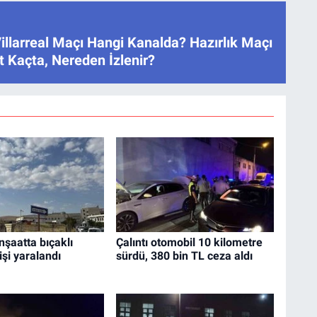
illarreal Maçı Hangi Kanalda? Hazırlık Maçı
 Kaçta, Nereden İzlenir?
nşaatta bıçaklı
Çalıntı otomobil 10 kilometre
işi yaralandı
sürdü, 380 bin TL ceza aldı