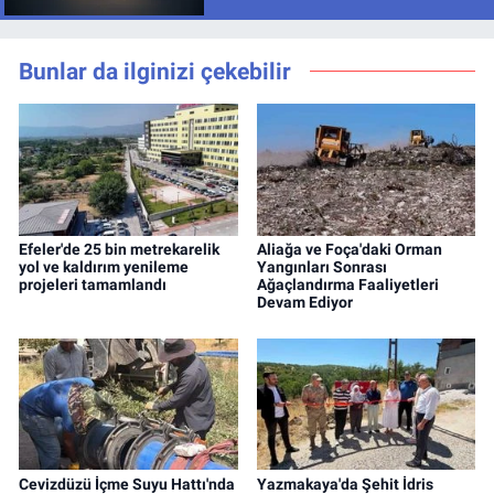
Bunlar da ilginizi çekebilir
Efeler'de 25 bin metrekarelik
Aliağa ve Foça'daki Orman
yol ve kaldırım yenileme
Yangınları Sonrası
projeleri tamamlandı
Ağaçlandırma Faaliyetleri
Devam Ediyor
Cevizdüzü İçme Suyu Hattı'nda
Yazmakaya'da Şehit İdris