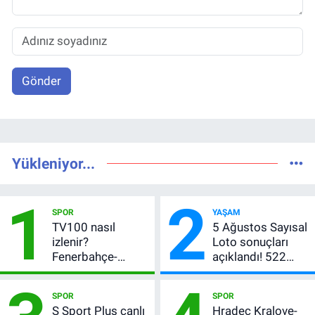
Gönder
Yükleniyor...
1
2
SPOR
YAŞAM
TV100 nasıl
5 Ağustos Sayısal
izlenir?
Loto sonuçları
Fenerbahçe-
açıklandı! 522
Sturm Graz maçı
milyon TL devretti
şifresiz canlı yayın
SPOR
SPOR
bilgileri
S Sport Plus canlı
Hradec Kralove-