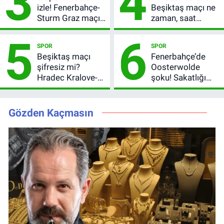
3
4
izle! Fenerbahçe-
Beşiktaş maçı ne
Sturm Graz maçı
zaman, saat
nasıl izlenir?
kaçta? Şifresiz
5
6
UEFA Avrupa Ligi
SPOR
SPOR
3. Ön Eleme Turu
Beşiktaş maçı
Fenerbahçe’de
şifresiz mi?
Oosterwolde
Hradec Kralove-
şoku! Sakatlığı
Beşiktaş hangi
ciddi mi, kaç hafta
kanalda, saat
oynamayacak?
kaçta?
Gözden Kaçmasın