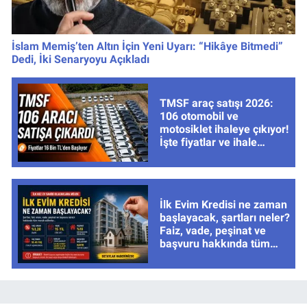
İslam Memiş’ten Altın İçin Yeni Uyarı: “Hikâye Bitmedi”
Dedi, İki Senaryoyu Açıkladı
TMSF araç satışı 2026:
106 otomobil ve
motosiklet ihaleye çıkıyor!
İşte fiyatlar ve ihale
tarihleri
İlk Evim Kredisi ne zaman
başlayacak, şartları neler?
Faiz, vade, peşinat ve
başvuru hakkında tüm
cevaplar