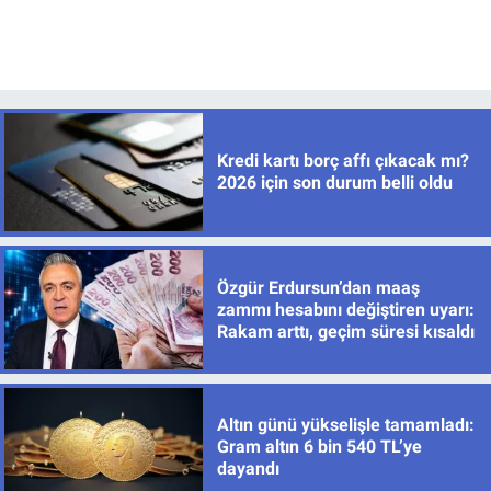
Kredi kartı borç affı çıkacak mı?
2026 için son durum belli oldu
Özgür Erdursun’dan maaş
zammı hesabını değiştiren uyarı:
Rakam arttı, geçim süresi kısaldı
Altın günü yükselişle tamamladı:
Gram altın 6 bin 540 TL’ye
dayandı