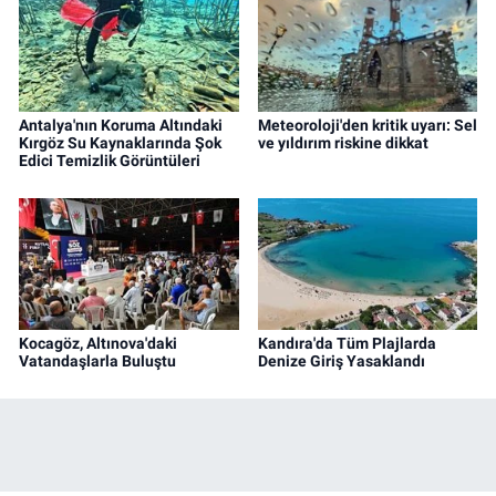
Antalya'nın Koruma Altındaki
Meteoroloji'den kritik uyarı: Sel
Kırgöz Su Kaynaklarında Şok
ve yıldırım riskine dikkat
Edici Temizlik Görüntüleri
Kocagöz, Altınova'daki
Kandıra'da Tüm Plajlarda
Vatandaşlarla Buluştu
Denize Giriş Yasaklandı