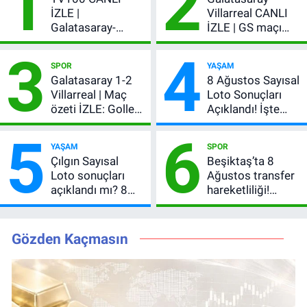
1
2
İZLE |
Villarreal CANLI
Galatasaray-
İZLE | GS maçı
Villarreal maçı
hangi kanalda,
3
4
başladı! GS maçı
şifresiz mi?
SPOR
YAŞAM
şifresiz canlı yayın
Galatasaray 1-2
8 Ağustos Sayısal
Villarreal | Maç
Loto Sonuçları
özeti İZLE: Goller
Açıklandı! İşte
peş peşe geldi,
Kazandıran 6
5
6
Okan Buruk
Numara
YAŞAM
SPOR
kırmızı kart gördü!
Çılgın Sayısal
Beşiktaş’ta 8
Loto sonuçları
Ağustos transfer
açıklandı mı? 8
hareketliliği!
Ağustos 2026
Yönetim 5 bölge
kazanan
için düğmeye
numaralar
bastı
Gözden Kaçmasın