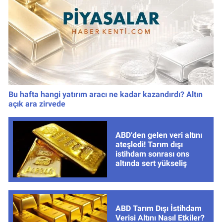
Bu hafta hangi yatırım aracı ne kadar kazandırdı? Altın
açık ara zirvede
ABD’den gelen veri altını
ateşledi! Tarım dışı
istihdam sonrası ons
altında sert yükseliş
ABD Tarım Dışı İstihdam
Verisi Altını Nasıl Etkiler?