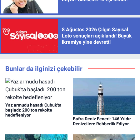
8 Ağustos 2026 Çılgın Sayısal
Loto sonuçları açıklandı! Büyük
ikramiye yine devretti
Bunlar da ilginizi çekebilir
Yaz armudu hasadı Çubuk'ta
başladı: 200 ton rekolte
hedefleniyor
Bafra Deniz Feneri: 146 Yıldır
Denizcilere Rehberlik Ediyor