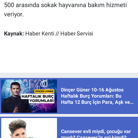
500 arasında sokak hayvanına bakım hizmeti
veriyor.
Kaynak:
Haber Kenti // Haber Servisi
Dinçer Güner 10-16 Ağustos
Haftalık Burç Yorumları: Bu
Hafta 12 Burç İçin Para, Aşk ve
Karar Zamanı
Cansever evli miydi, çocuğu var
mıydı? Cansever’in eşi kimdi?