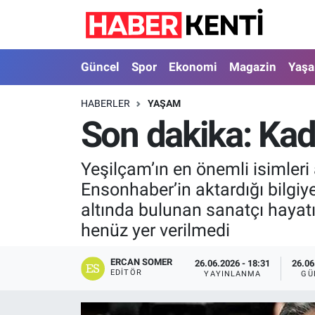
Güncel
Nöbetçi Eczaneler
Güncel
Spor
Ekonomi
Magazin
Yaş
Spor
Hava Durumu
HABERLER
YAŞAM
Son dakika: Kadi
Ekonomi
İstanbul Namaz Vakitleri
Magazin
Trafik Durumu
Yeşilçam’ın en önemli isimleri a
Ensonhaber’in aktardığı bilgiye
Yaşam
Süper Lig Puan Durumu ve Fikstür
altında bulunan sanatçı hayatı
henüz yer verilmedi
Sağlık
Tüm Manşetler
ERCAN SOMER
26.06.2026 - 18:31
26.06
Dünya
Son Dakika Haberleri
EDITÖR
YAYINLANMA
GÜ
Astroloji
Haber Arşivi