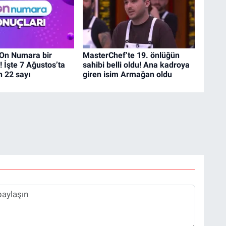
 On Numara bir
MasterChef’te 19. önlüğün
ı! İşte 7 Ağustos’ta
sahibi belli oldu! Ana kadroya
 22 sayı
giren isim Armağan oldu