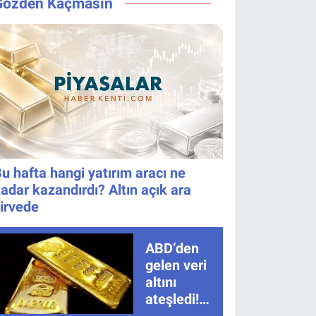
Gözden Kaçmasın
nasıl izlenir?
İçin Kritik
Gece!
u hafta hangi yatırım aracı ne
adar kazandırdı? Altın açık ara
irvede
ABD’den
gelen veri
altını
ateşledi!
Tarım dışı