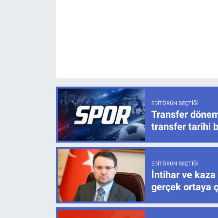
EDITÖRÜN SEÇTIĞI
Transfer dönem
transfer tarihi b
EDITÖRÜN SEÇTIĞI
İntihar ve kaza
gerçek ortaya ç