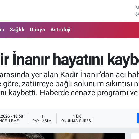
6
D
4
E
5
am
Sağlık
Dünya
Astroloji
S
6
G
r İnanır hayatını kayb
6
B
1
rasında yer alan Kadir İnanır’dan acı haber
 göre, zatürreye bağlı solunum sıkıntısı n
nı kaybetti. Haberde cenaze programı ve ö
.2026 - 18:50
1
1 DK
NCELLEME
PAYLAŞIM
OKUNMA SÜRESI