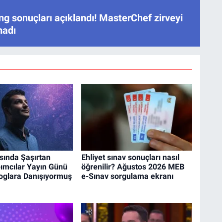
ng sonuçları açıklandı! MasterChef zirveyi
madı
sında Şaşırtan
Ehliyet sınav sonuçları nasıl
ımcılar Yayın Günü
öğrenilir? Ağustos 2026 MEB
loglara Danışıyormuş
e-Sınav sorgulama ekranı