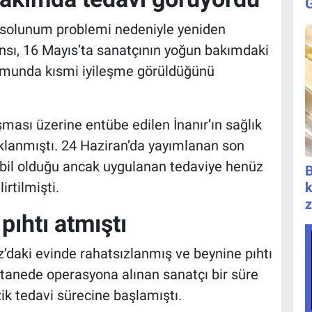
ı solunum problemi nedeniyle yeniden
ansı, 16 Mayıs’ta sanatçının yoğun bakımdaki
rumunda kısmi iyileşme görüldüğünü
ası üzerine entübe edilen İnanır’ın sağlık
klanmıştı. 24 Haziran’da yayımlanan son
abil olduğu ancak uygulanan tedaviye henüz
B
rtilmişti.
k
z
pıhtı atmıştı
’daki evinde rahatsızlanmış ve beynine pıhtı
tanede operasyona alınan sanatçı bir süre
zik tedavi sürecine başlamıştı.