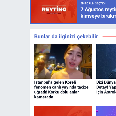
EDITÖRÜN SEÇTIĞI
7 Ağustos reyti
kimseye bırak
Bunlar da ilginizi çekebilir
İstanbul’a gelen Koreli
Dizi Dünya
fenomen canlı yayında tacize
Detay! Yap
uğradı! Korku dolu anlar
İçin Astro
kamerada