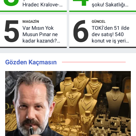
Hradec Kralove-
şoku! Sakatlığı
Beşiktaş hangi
ciddi mi, kaç hafta
5
6
kanalda, saat
oynamayacak?
MAGAZIN
GÜNCEL
kaçta?
Var Mısın Yok
TOKİ’den 51 ilde
Musun Pınar ne
dev satış! 540
kadar kazandı?
konut ve iş yeri
Son teklifi
için 10 yıl vade
reddetti,
imkânı
kutusundan
Gözden Kaçmasın
servet çıktı