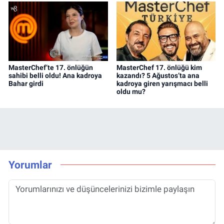
MasterChef’te 17. önlüğün
MasterChef 17. önlüğü kim
sahibi belli oldu! Ana kadroya
kazandı? 5 Ağustos’ta ana
Bahar girdi
kadroya giren yarışmacı belli
oldu mu?
Yorumlar