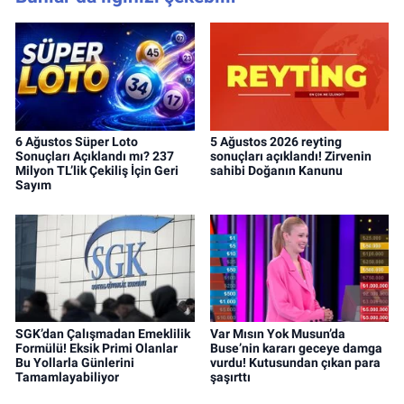
6 Ağustos Süper Loto
5 Ağustos 2026 reyting
Sonuçları Açıklandı mı? 237
sonuçları açıklandı! Zirvenin
Milyon TL’lik Çekiliş İçin Geri
sahibi Doğanın Kanunu
Sayım
SGK’dan Çalışmadan Emeklilik
Var Mısın Yok Musun’da
Formülü! Eksik Primi Olanlar
Buse’nin kararı geceye damga
Bu Yollarla Günlerini
vurdu! Kutusundan çıkan para
Tamamlayabiliyor
şaşırttı