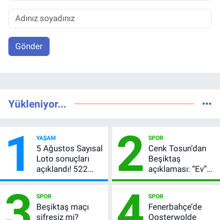
Gönder
Yükleniyor...
1
2
YAŞAM
SPOR
5 Ağustos Sayısal
Cenk Tosun’dan
Loto sonuçları
Beşiktaş
açıklandı! 522
açıklaması: “Ev”
milyon TL devretti
dedi, asıl mesajı
3
4
satır arasında
SPOR
SPOR
verdi
Beşiktaş maçı
Fenerbahçe’de
şifresiz mi?
Oosterwolde