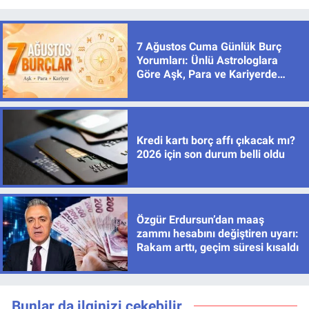
7 Ağustos Cuma Günlük Burç
Yorumları: Ünlü Astrologlara
Göre Aşk, Para ve Kariyerde
Yeni Dönem
Kredi kartı borç affı çıkacak mı?
2026 için son durum belli oldu
Özgür Erdursun’dan maaş
zammı hesabını değiştiren uyarı:
Rakam arttı, geçim süresi kısaldı
Bunlar da ilginizi çekebilir