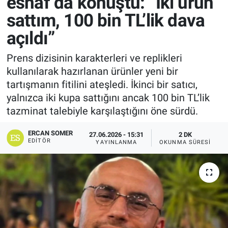
esnaf da konuştu: “İki ürün
sattım, 100 bin TL’lik dava
açıldı”
Prens dizisinin karakterleri ve replikleri
kullanılarak hazırlanan ürünler yeni bir
tartışmanın fitilini ateşledi. İkinci bir satıcı,
yalnızca iki kupa sattığını ancak 100 bin TL’lik
tazminat talebiyle karşılaştığını öne sürdü.
ERCAN SOMER
27.06.2026 - 15:31
2 DK
EDITÖR
YAYINLANMA
OKUNMA SÜRESI