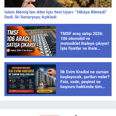
İslam Memiş’ten Altın İçin Yeni Uyarı: “Hikâye Bitmedi”
Dedi, İki Senaryoyu Açıkladı
TMSF araç satışı 2026:
106 otomobil ve
motosiklet ihaleye çıkıyor!
İşte fiyatlar ve ihale
tarihleri
İlk Evim Kredisi ne zaman
başlayacak, şartları neler?
Faiz, vade, peşinat ve
başvuru hakkında tüm
cevaplar