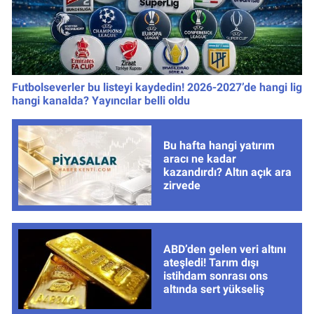
Futbolseverler bu listeyi kaydedin! 2026-2027’de hangi lig
hangi kanalda? Yayıncılar belli oldu
Bu hafta hangi yatırım
aracı ne kadar
kazandırdı? Altın açık ara
zirvede
ABD’den gelen veri altını
ateşledi! Tarım dışı
istihdam sonrası ons
altında sert yükseliş