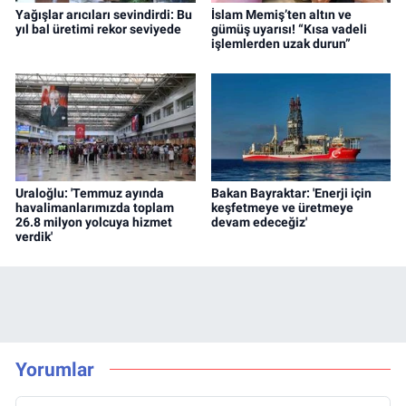
Yağışlar arıcıları sevindirdi: Bu
İslam Memiş’ten altın ve
yıl bal üretimi rekor seviyede
gümüş uyarısı! “Kısa vadeli
işlemlerden uzak durun”
Uraloğlu: 'Temmuz ayında
Bakan Bayraktar: 'Enerji için
havalimanlarımızda toplam
keşfetmeye ve üretmeye
26.8 milyon yolcuya hizmet
devam edeceğiz'
verdik'
Yorumlar