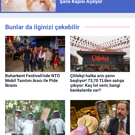
Şans Kapısı Açılıyor
Bunlar da ilginizi çekebilir
Buharkent Festivali'nde NTO
Çitlekçi halka arzı yarın
Mobil Tanıtım Aracı ile Pide
başlıyor! 73,70 TL’den satışa
İkramı
çıkıyor: Kaç lot verir, hangi
bankalarda var?