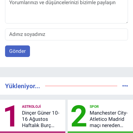
Gönder
Yükleniyor...
1
2
ASTROLOJI
SPOR
Dinçer Güner 10-
Manchester City-
16 Ağustos
Atletico Madrid
Haftalık Burç
maçı nereden
Yorumları: Bu
izlenir?