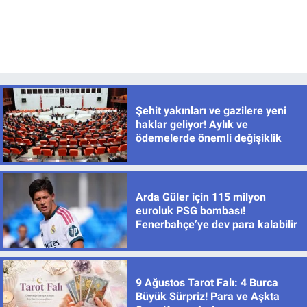
Şehit yakınları ve gazilere yeni
haklar geliyor! Aylık ve
ödemelerde önemli değişiklik
Arda Güler için 115 milyon
euroluk PSG bombası!
Fenerbahçe’ye dev para kalabilir
9 Ağustos Tarot Falı: 4 Burca
Büyük Sürpriz! Para ve Aşkta