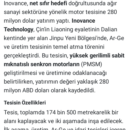
Inovance,
net sıfır hedefi
doğrultusunda ağır
sanayi sektörüne yönelik motor tesisine 280
milyon dolar yatırım yaptı.
Inovance
Technology
, Çin'in Liaoning eyaletinin Dalian
kentinde yer alan Jinpu Yeni Bölgesi'nde, Ar-Ge
ve üretim tesisinin temel atma törenini
gerçekleştirdi. Bu tesisin,
yüksek gerilimli sabit
mıknatıslı senkron motorların
(PMSM)
geliştirilmesi ve üretimine odaklanacağı
belirtilirken, yatırımın değeri yaklaşık 280
milyon ABD doları olarak kaydedildi.
Tesisin Özellikleri
Tesis, toplamda 174 bin 500 metrekarelik bir
alanı kaplayacak ve iki aşamada inşa edilecek.
İlk aşama, üretim, Ar-Ge ve idari tesisleri içeren