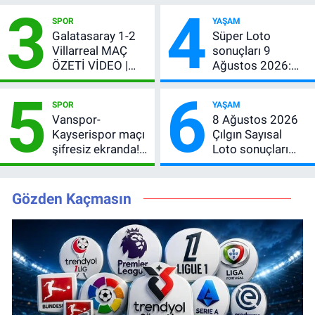
3
4
Hafta 12 Burç İçin
SPOR
YAŞAM
Para, Aşk ve Karar
Galatasaray 1-2
Süper Loto
Zamanı
Villarreal MAÇ
sonuçları 9
ÖZETİ VİDEO |
Ağustos 2026:
Osimhen attı,
Kazanan
5
6
Galatasaray son
numaralar
SPOR
YAŞAM
provada kaybetti
Vanspor-
8 Ağustos 2026
Kayserispor maçı
Çılgın Sayısal
şifresiz ekranda!
Loto sonuçları
Saat kaçta, hangi
açıklandı! Büyük
kanalda? Canlı
ikramiye yine
yayın belli oldu
devretti
Gözden Kaçmasın