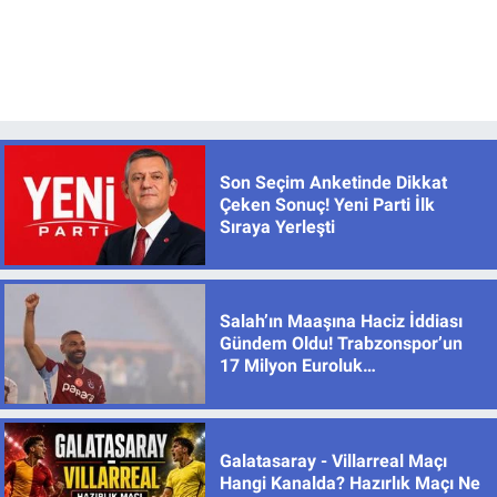
Son Seçim Anketinde Dikkat
Çeken Sonuç! Yeni Parti İlk
Sıraya Yerleşti
Salah’ın Maaşına Haciz İddiası
Gündem Oldu! Trabzonspor’un
17 Milyon Euroluk
Sözleşmesinde Son Durum
Galatasaray - Villarreal Maçı
Hangi Kanalda? Hazırlık Maçı Ne