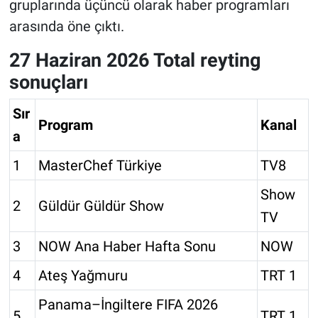
gruplarında üçüncü olarak haber programları
arasında öne çıktı.
27 Haziran 2026 Total reyting
sonuçları
Sır
Program
Kanal
a
1
MasterChef Türkiye
TV8
Show
2
Güldür Güldür Show
TV
3
NOW Ana Haber Hafta Sonu
NOW
4
Ateş Yağmuru
TRT 1
Panama–İngiltere FIFA 2026
5
TRT 1