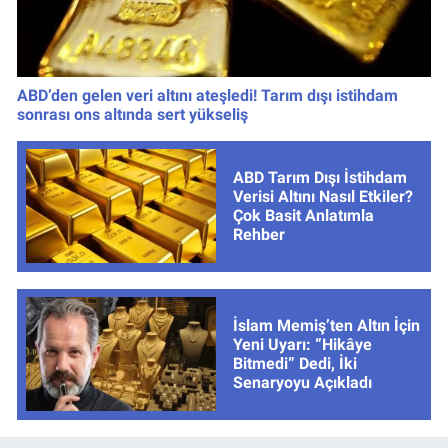
ABD’den gelen veri altını ateşledi! Tarım dışı istihdam
sonrası ons altında sert yükseliş
ABD Tarım Dışı İstihdam
Verisi Altını Nasıl Etkiler?
Çok Basit Anlatımla
Rehber
İslam Memiş’ten Altın İçin
Yeni Uyarı: “Hikâye
Bitmedi” Dedi, İki
Senaryoyu Açıkladı