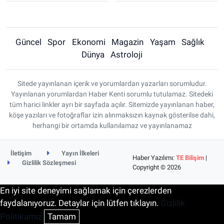
Güncel
Spor
Ekonomi
Magazin
Yaşam
Sağlık
Dünya
Astroloji
Sitede yayınlanan içerik ve yorumlardan yazarları sorumludur.
Yayınlanan yorumlardan Haber Kenti sorumlu tutulamaz. Sitedeki
tüm harici linkler ayrı bir sayfada açılır. Sitemizde yayınlanan haber,
köşe yazıları ve fotoğraflar izin alınmaksızın kaynak gösterilse dahi,
herhangi bir ortamda kullanılamaz ve yayınlanamaz
İletişim
Yayın İlkeleri
Haber Yazılımı:
TE Bilişim
|
Gizlilik Sözleşmesi
Copyright © 2026
En iyi site deneyimi sağlamak için çerezlerden
faydalanıyoruz. Detaylar için lütfen tıklayın.
Gizlilik
Politikamız
Tamam