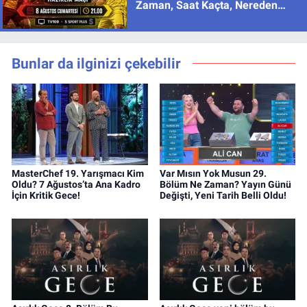
Zaman, Saat Kaçta, Nereden
İzlenir?
Bunlar da ilginizi çekebilir
MasterChef 19. Yarışmacı Kim
Var Mısın Yok Musun 29.
Oldu? 7 Ağustos’ta Ana Kadro
Bölüm Ne Zaman? Yayın Günü
İçin Kritik Gece!
Değişti, Yeni Tarih Belli Oldu!