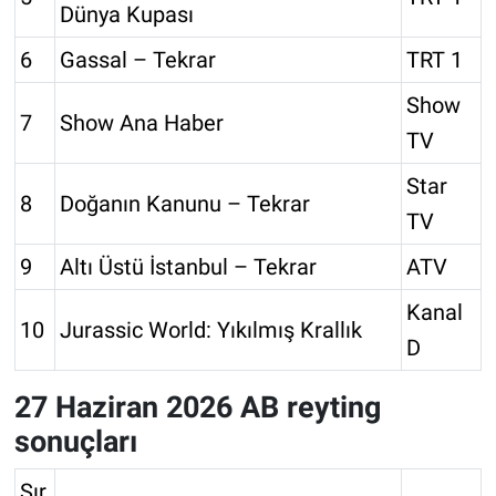
Dünya Kupası
6
Gassal – Tekrar
TRT 1
Show
7
Show Ana Haber
TV
Star
8
Doğanın Kanunu – Tekrar
TV
9
Altı Üstü İstanbul – Tekrar
ATV
Kanal
10
Jurassic World: Yıkılmış Krallık
D
27 Haziran 2026 AB reyting
sonuçları
Sır