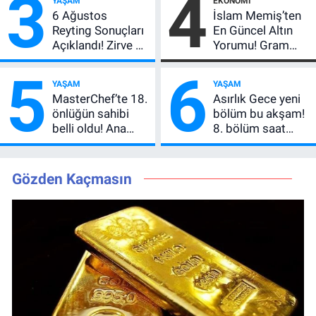
3
4
YAŞAM
EKONOMI
Açıkladı, 5 Yıldız
6 Ağustos
İslam Memiş’ten
Daha Listede
Reyting Sonuçları
En Güncel Altın
Açıklandı! Zirve El
Yorumu! Gram
Değiştirdi:
Altın İçin 6.350 TL
5
6
Muhtemel Aşk,
Uyarısı, Yıl Sonu
YAŞAM
YAŞAM
MasterChef'i
Beklentisi
MasterChef’te 18.
Asırlık Gece yeni
Geride Bıraktı
Değişmedi
önlüğün sahibi
bölüm bu akşam!
belli oldu! Ana
8. bölüm saat
kadroya giren
kaçta, TRT 1 canlı
yarışmacı kim
nasıl izlenir?
oldu?
Gözden Kaçmasın