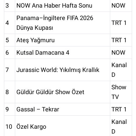
3
NOW Ana Haber Hafta Sonu
NOW
Panama–İngiltere FIFA 2026
4
TRT 1
Dünya Kupası
5
Ateş Yağmuru
TRT 1
6
Kutsal Damacana 4
NOW
Kanal
7
Jurassic World: Yıkılmış Krallık
D
Show
8
Güldür Güldür Show Özet
TV
9
Gassal – Tekrar
TRT 1
Kanal
10
Özel Kargo
D