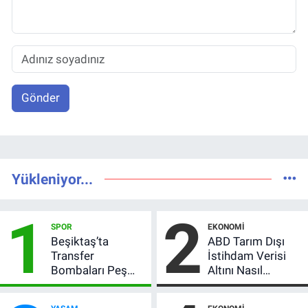
Gönder
Yükleniyor...
1
2
SPOR
EKONOMI
Beşiktaş’ta
ABD Tarım Dışı
Transfer
İstihdam Verisi
Bombaları Peş
Altını Nasıl
Peşe! Adalı
Etkiler? Çok Basit
Vlahovic’i
Anlatımla Rehber