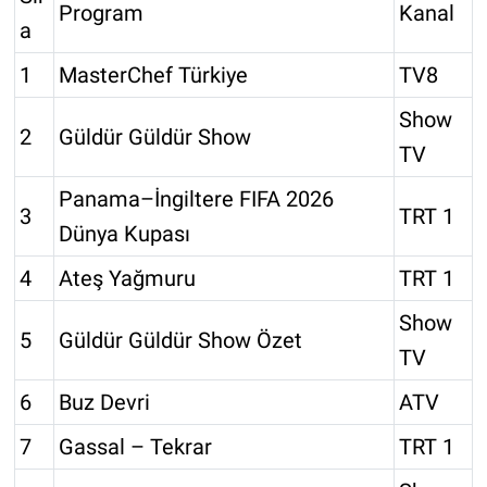
Program
Kanal
a
1
MasterChef Türkiye
TV8
Show
2
Güldür Güldür Show
TV
Panama–İngiltere FIFA 2026
3
TRT 1
Dünya Kupası
4
Ateş Yağmuru
TRT 1
Show
5
Güldür Güldür Show Özet
TV
6
Buz Devri
ATV
7
Gassal – Tekrar
TRT 1