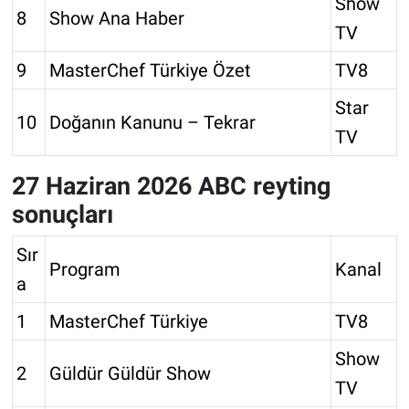
Show
8
Show Ana Haber
TV
9
MasterChef Türkiye Özet
TV8
Star
10
Doğanın Kanunu – Tekrar
TV
27 Haziran 2026 ABC reyting
sonuçları
Sır
Program
Kanal
a
1
MasterChef Türkiye
TV8
Show
2
Güldür Güldür Show
TV