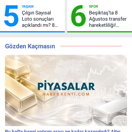
5
6
Okan Buruk
Numara
YAŞAM
SPOR
kırmızı kart gördü!
Çılgın Sayısal
Beşiktaş’ta 8
Loto sonuçları
Ağustos transfer
açıklandı mı? 8
hareketliliği!
Ağustos 2026
Yönetim 5 bölge
kazanan
için düğmeye
numaralar
bastı
Gözden Kaçmasın
Bu hafta hangi yatırım aracı ne kadar kazandırdı? Altın