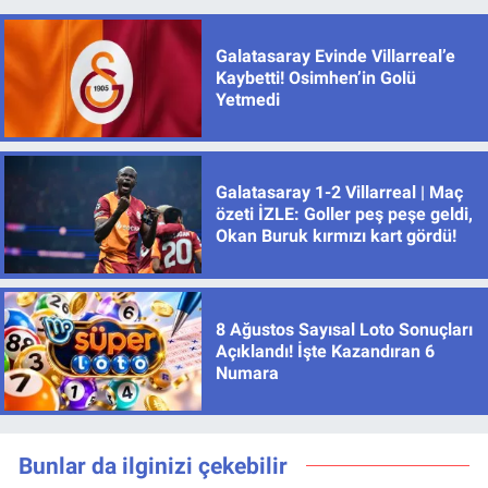
Galatasaray Evinde Villarreal’e
Kaybetti! Osimhen’in Golü
Yetmedi
Galatasaray 1-2 Villarreal | Maç
özeti İZLE: Goller peş peşe geldi,
Okan Buruk kırmızı kart gördü!
8 Ağustos Sayısal Loto Sonuçları
Açıklandı! İşte Kazandıran 6
Numara
Bunlar da ilginizi çekebilir