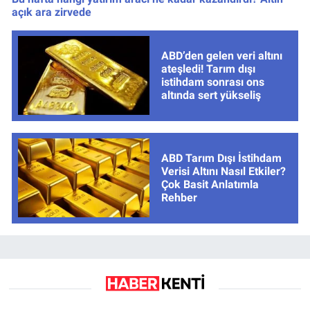
açık ara zirvede
ABD’den gelen veri altını
ateşledi! Tarım dışı
istihdam sonrası ons
altında sert yükseliş
ABD Tarım Dışı İstihdam
Verisi Altını Nasıl Etkiler?
Çok Basit Anlatımla
Rehber