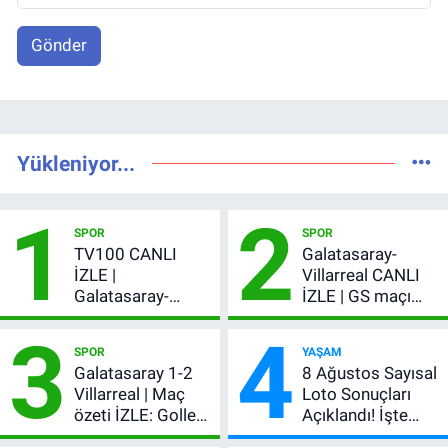
Gönder
Yükleniyor...
1
2
SPOR
SPOR
TV100 CANLI
Galatasaray-
İZLE |
Villarreal CANLI
Galatasaray-
İZLE | GS maçı
Villarreal maçı
hangi kanalda,
3
4
başladı! GS maçı
şifresiz mi?
SPOR
YAŞAM
şifresiz canlı yayın
Galatasaray 1-2
8 Ağustos Sayısal
Villarreal | Maç
Loto Sonuçları
özeti İZLE: Goller
Açıklandı! İşte
peş peşe geldi,
Kazandıran 6