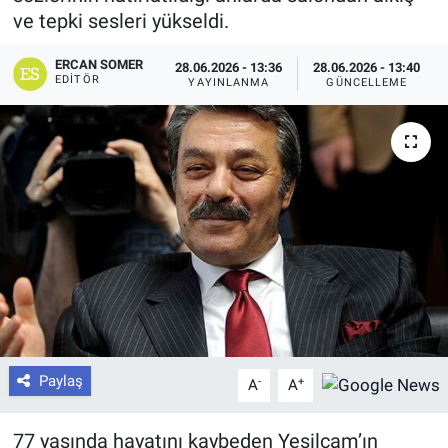
ve tepki sesleri yükseldi.
ERCAN SOMER
28.06.2026 - 13:36
28.06.2026 - 13:40
EDITÖR
YAYINLANMA
GÜNCELLEME
Paylaş
-
+
A
A
77 yaşında hayatını kaybeden Yeşilçam’ın