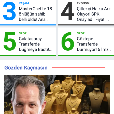
3
4
YAŞAM
EKONOMI
verdi
MasterChef’te 18.
Çitlekçi Halka Arz
önlüğün sahibi
Oluyor! SPK
belli oldu! Ana
Onayladı: Fiyatı,
kadroya giren
Lot Sayısı ve
5
6
yarışmacı kim
Talep Toplama
SPOR
SPOR
oldu?
Tarihi
Galatasaray
Göztepe
Transferde
Transferde
Düğmeye Bastı!
Durmuyor! 6 İmza
Leao, Camavinga
Sonrası Yeni
ve Pavard’da Son
Hedefler Belli
Durum
Oldu
Gözden Kaçmasın