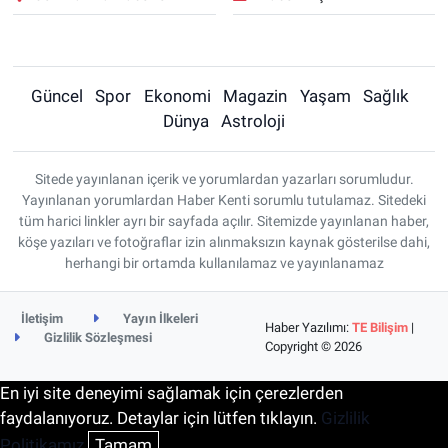
Güncel
Spor
Ekonomi
Magazin
Yaşam
Sağlık
Dünya
Astroloji
Sitede yayınlanan içerik ve yorumlardan yazarları sorumludur.
Yayınlanan yorumlardan Haber Kenti sorumlu tutulamaz. Sitedeki
tüm harici linkler ayrı bir sayfada açılır. Sitemizde yayınlanan haber,
köşe yazıları ve fotoğraflar izin alınmaksızın kaynak gösterilse dahi,
herhangi bir ortamda kullanılamaz ve yayınlanamaz
İletişim
Yayın İlkeleri
Haber Yazılımı:
TE Bilişim
|
Gizlilik Sözleşmesi
Copyright © 2026
En iyi site deneyimi sağlamak için çerezlerden
faydalanıyoruz. Detaylar için lütfen tıklayın.
Gizlilik
Politikamız
Tamam