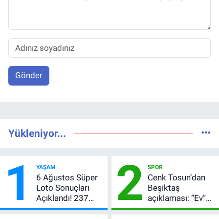
Gönder
Yükleniyor...
1
2
YAŞAM
SPOR
6 Ağustos Süper
Cenk Tosun’dan
Loto Sonuçları
Beşiktaş
Açıklandı! 237
açıklaması: “Ev”
Milyon TL’lik
dedi, asıl mesajı
Çekiliş
satır arasında