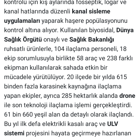
kontrolü için kış aylarında fosseptik, logar ve
kanal hatlarında düzenli
kanal sisleme
uygulamaları
yaparak haşere popülasyonunu
kontrol altına alıyor. Kullanılan biyosidal,
Dünya
Sağlık Örgütü
onaylı ve
Sağlık Bakanlığı
ruhsatlı ürünlerle, 104 ilaçlama personeli, 18
ekip sorumlusuyla birlikte 58 araç ve 238 farklı
ekipman kullanılarak sahada etkin bir
mücadele yürütülüyor. 20 ilçede bir yılda 615
binden fazla karasinek kaynağına ilaçlama
yapan ekipler, ayrıca 285 hektarlık alanda
drone
ile son teknoloji ilaçlama işlemi gerçekleştirdi.
61 bin 660 yeşil alan da detaylı olarak ilaçlandı.
Bu yıl ilk defa elektrikli kasalı araç ve
ULV
sistemi
projesini hayata geçirmeye hazırlanan