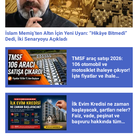
İslam Memiş’ten Altın İçin Yeni Uyarı: “Hikâye Bitmedi”
Dedi, İki Senaryoyu Açıkladı
TMSF araç satışı 2026:
106 otomobil ve
motosiklet ihaleye çıkıyor!
İşte fiyatlar ve ihale
tarihleri
İlk Evim Kredisi ne zaman
başlayacak, şartları neler?
Faiz, vade, peşinat ve
başvuru hakkında tüm
cevaplar