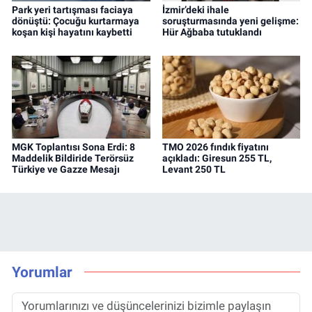
Park yeri tartışması faciaya
İzmir’deki ihale
dönüştü: Çocuğu kurtarmaya
soruşturmasında yeni gelişme:
koşan kişi hayatını kaybetti
Hür Ağbaba tutuklandı
MGK Toplantısı Sona Erdi: 8
TMO 2026 fındık fiyatını
Maddelik Bildiride Terörsüz
açıkladı: Giresun 255 TL,
Türkiye ve Gazze Mesajı
Levant 250 TL
Yorumlar