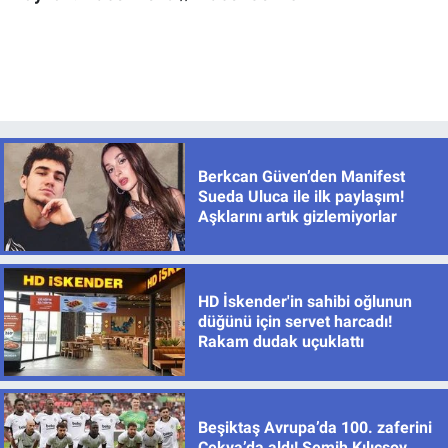
Berkcan Güven’den Manifest
Sueda Uluca ile ilk paylaşım!
Aşklarını artık gizlemiyorlar
HD İskender'in sahibi oğlunun
düğünü için servet harcadı!
Rakam dudak uçuklattı
Beşiktaş Avrupa’da 100. zaferini
Çekya’da aldı! Semih Kılıçsoy