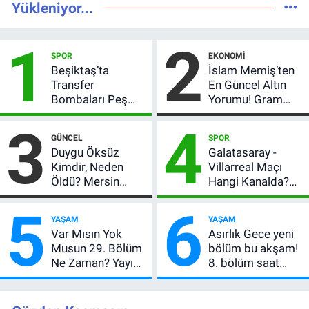
Yükleniyor...
1
2
SPOR
EKONOMI
Beşiktaş’ta
İslam Memiş’ten
Transfer
En Güncel Altın
Bombaları Peş
Yorumu! Gram
Peşe! Adalı
Altın İçin 6.350 TL
3
4
Vlahovic’i
Uyarısı, Yıl Sonu
GÜNCEL
SPOR
Açıkladı, 5 Yıldız
Beklentisi
Duygu Öksüz
Galatasaray -
Daha Listede
Değişmedi
Kimdir, Neden
Villarreal Maçı
Öldü? Mersin
Hangi Kanalda?
Basınının Acı
Hazırlık Maçı Ne
5
6
Kaybı
Zaman, Saat
YAŞAM
YAŞAM
Kaçta, Nereden
Var Mısın Yok
Asırlık Gece yeni
İzlenir?
Musun 29. Bölüm
bölüm bu akşam!
Ne Zaman? Yayın
8. bölüm saat
Günü Değişti, Yeni
kaçta, TRT 1 canlı
Tarih Belli Oldu!
nasıl izlenir?