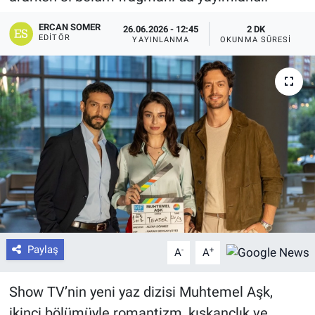
ERCAN SOMER
26.06.2026 - 12:45
2 DK
EDITÖR
YAYINLANMA
OKUNMA SÜRESI
Paylaş
-
+
A
A
Show TV’nin yeni yaz dizisi Muhtemel Aşk,
ikinci bölümüyle romantizm, kıskançlık ve