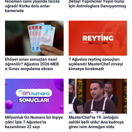
fenomen canlı yayında tacize
Detay! Yapımcılar Yayın Günü
uğradı! Korku dolu anlar
İçin Astrologlara Danışıyormuş
kamerada
Ehliyet sınav sonuçları nasıl
7 Ağustos reyting sonuçları
öğrenilir? Ağustos 2026 MEB
açıklandı! MasterChef zirveyi
e-Sınav sorgulama ekranı
kimseye bırakmadı
Milyonluk On Numara bir kişiye
MasterChef’te 19. önlüğün
çıktı! İşte 7 Ağustos’ta
sahibi belli oldu! Ana kadroya
kazandıran 22 sayı
giren isim Armağan oldu