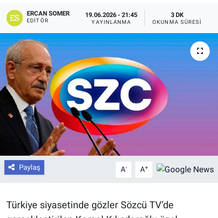
ERCAN SOMER
19.06.2026 - 21:45
3 DK
EDITÖR
YAYINLANMA
OKUNMA SÜRESI
Paylaş
-
+
A
A
Türkiye siyasetinde gözler Sözcü TV’de