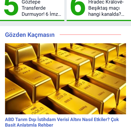
5
6
Göztepe
Hradec Králové-
Transferde
Beşiktaş maçı
Durmuyor! 6 İmza
hangi kanalda?
Sonrası Yeni
Şifresiz canlı yayın
Hedefler Belli
izleme rehberi
Oldu
Gözden Kaçmasın
ABD Tarım Dışı İstihdam Verisi Altını Nasıl Etkiler? Çok
Basit Anlatımla Rehber