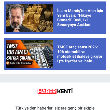
İslam Memiş’ten Altın İçin
Yeni Uyarı: “Hikâye
Bitmedi” Dedi, İki
Senaryoyu Açıkladı
TMSF araç satışı 2026:
106 otomobil ve
motosiklet ihaleye çıkıyor!
İşte fiyatlar ve ihale
tarihleri
Türkiye'den haberleri sizlere genç bir ekiple