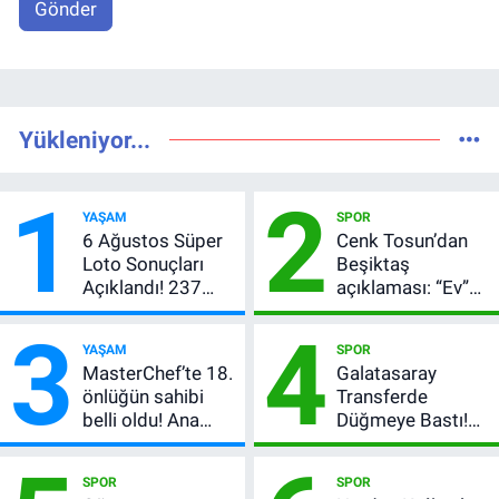
Gönder
Yükleniyor...
1
2
YAŞAM
SPOR
6 Ağustos Süper
Cenk Tosun’dan
Loto Sonuçları
Beşiktaş
Açıklandı! 237
açıklaması: “Ev”
Milyon TL’lik
dedi, asıl mesajı
3
4
Çekiliş
satır arasında
YAŞAM
SPOR
verdi
MasterChef’te 18.
Galatasaray
önlüğün sahibi
Transferde
belli oldu! Ana
Düğmeye Bastı!
kadroya giren
Leao, Camavinga
yarışmacı kim
ve Pavard’da Son
SPOR
SPOR
oldu?
Durum