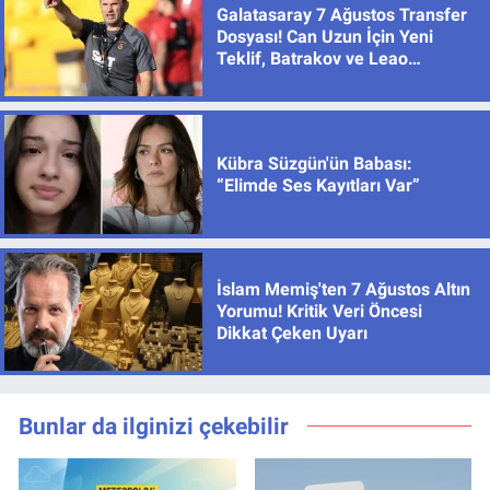
Galatasaray 7 Ağustos Transfer
Dosyası! Can Uzun İçin Yeni
Teklif, Batrakov ve Leao
Gündemde
Kübra Süzgün'ün Babası:
“Elimde Ses Kayıtları Var”
İslam Memiş'ten 7 Ağustos Altın
Yorumu! Kritik Veri Öncesi
Dikkat Çeken Uyarı
Bunlar da ilginizi çekebilir