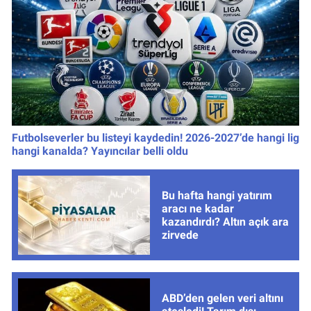
Futbolseverler bu listeyi kaydedin! 2026-2027’de hangi lig
hangi kanalda? Yayıncılar belli oldu
Bu hafta hangi yatırım
aracı ne kadar
kazandırdı? Altın açık ara
zirvede
ABD’den gelen veri altını