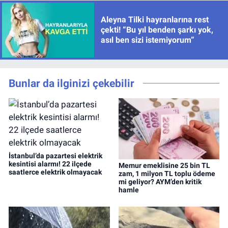
Aleyna Tilki hayranlarına rest
çekti! “Bu yıl benden şarkı yok,
asıl ben sizi istemiyorum”
Bunlar da ilginizi çekebilir
İstanbul’da pazartesi elektrik
kesintisi alarmı! 22 ilçede
Memur emeklisine 25 bin TL
saatlerce elektrik olmayacak
zam, 1 milyon TL toplu ödeme
mi geliyor? AYM’den kritik
hamle