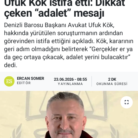
Ufuk Kök istifa etti: Dikkat
çeken “adalet” mesajı
Denizli Barosu Başkanı Avukat Ufuk Kök,
hakkında yürütülen soruşturmanın ardından
görevinden istifa ettiğini açıkladı. Kök, kararının
geri adım olmadığını belirterek “Gerçekler er ya
da geç ortaya çıkacak, adalet yerini bulacaktır”
dedi.
ERCAN SOMER
23.06.2026 - 08:55
2 DK
EDITÖR
YAYINLANMA
OKUNMA SÜRESI