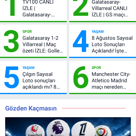
1
2
TV100 CANLI
Galatasaray-
İZLE |
Villarreal CANLI
Galatasaray-
İZLE | GS maçı
Villarreal maçı
hangi kanalda,
3
4
başladı! GS maçı
şifresiz mi?
SPOR
YAŞAM
şifresiz canlı yayın
Galatasaray 1-2
8 Ağustos Sayısal
Villarreal | Maç
Loto Sonuçları
özeti İZLE: Goller
Açıklandı! İşte
peş peşe geldi,
Kazandıran 6
5
6
Okan Buruk
Numara
YAŞAM
SPOR
kırmızı kart gördü!
Çılgın Sayısal
Manchester City-
Loto sonuçları
Atletico Madrid
açıklandı mı? 8
maçı nereden
Ağustos 2026
izlenir?
kazanan
numaralar
Gözden Kaçmasın