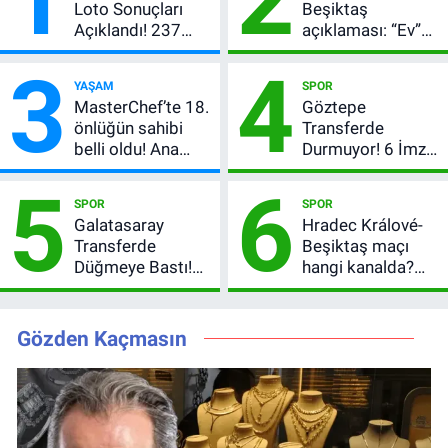
Loto Sonuçları
Beşiktaş
Açıklandı! 237
açıklaması: “Ev”
Milyon TL’lik
dedi, asıl mesajı
3
4
Çekiliş
satır arasında
YAŞAM
SPOR
verdi
MasterChef’te 18.
Göztepe
önlüğün sahibi
Transferde
belli oldu! Ana
Durmuyor! 6 İmza
kadroya giren
Sonrası Yeni
5
6
yarışmacı kim
Hedefler Belli
SPOR
SPOR
oldu?
Oldu
Galatasaray
Hradec Králové-
Transferde
Beşiktaş maçı
Düğmeye Bastı!
hangi kanalda?
Leao, Camavinga
Şifresiz canlı yayın
ve Pavard’da Son
izleme rehberi
Durum
Gözden Kaçmasın