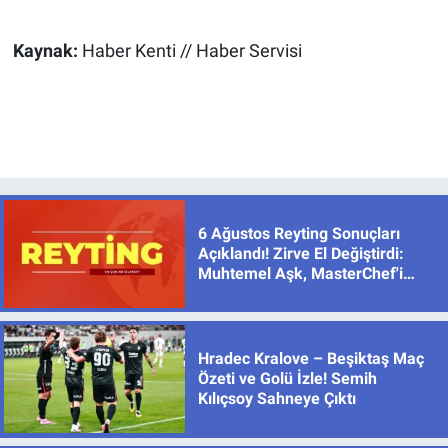
Kaynak:
Haber Kenti // Haber Servisi
6 Ağustos Reyting Sonuçları
Açıklandı! Zirve El Değiştirdi:
Muhtemel Aşk, MasterChef'i
Geride Bıraktı
Hradec Kralove – Beşiktaş Maç
Özeti ve Golü İzle! Semih
Kılıçsoy Sahneye Çıktı