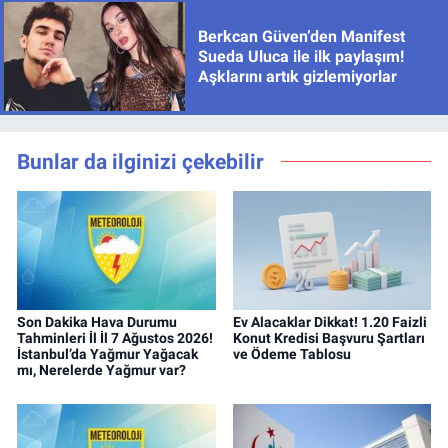
Berkcan Güven’den Manifest
Sueda Uluca ile ilk paylaşım!
Aşklarını artık gizlemiyorlar
Bunlar da ilginizi çekebilir
Son Dakika Hava Durumu
Ev Alacaklar Dikkat! 1.20 Faizli
Tahminleri İl İl 7 Ağustos 2026!
Konut Kredisi Başvuru Şartları
İstanbul’da Yağmur Yağacak
ve Ödeme Tablosu
mı, Nerelerde Yağmur var?