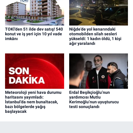
TOKİ’den 51 ilde dev satış! 540
Niğde’de yol kenarındaki
konut ve iş yeri için 10 yıl vade
otomobilden silah sesleri
imkânı
yükseldi: 1 kadın öldü, 1 kişi
ağır yaralandı
Meteoroloji yeni hava durumu
Erdal Beşikçioğlu’nun
haritasını yayımladı:
yardımcısı Mutlu
İstanbul’da nem bunaltacak,
Kerimoğlu’nun uyuşturucu
bazı bölgelerde yağış
testi sonuçlandı
başlayacak