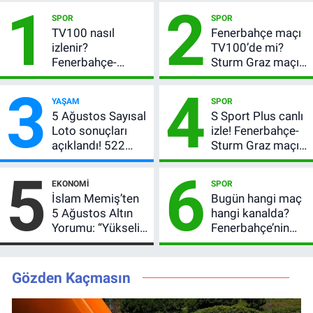
1
2
SPOR
SPOR
TV100 nasıl
Fenerbahçe maçı
izlenir?
TV100’de mi?
Fenerbahçe-
Sturm Graz maçı
Sturm Graz maçı
hangi kanalda,
3
4
şifresiz canlı yayın
saat kaçta?
YAŞAM
SPOR
bilgileri
5 Ağustos Sayısal
S Sport Plus canlı
Loto sonuçları
izle! Fenerbahçe-
açıklandı! 522
Sturm Graz maçı
milyon TL devretti
nasıl izlenir?
5
6
EKONOMI
SPOR
İslam Memiş’ten
Bugün hangi maç
5 Ağustos Altın
hangi kanalda?
Yorumu: “Yükseliş
Fenerbahçe’nin
Beklentim Devam
Avrupa sınavı
Ediyor” Diyerek
şifresiz
Kritik Uyarıyı Yaptı
yayınlanacak
Gözden Kaçmasın