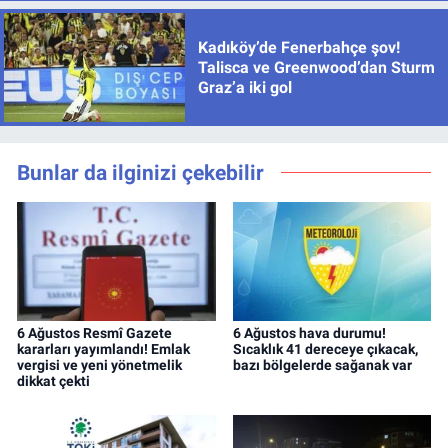
Kadıköy’de Fenerbahçe şov!
Talisca ve Greenwood’dan Sturm
Graz’a iki gol
Bunlar da ilginizi çekebilir
6 Ağustos Resmî Gazete
6 Ağustos hava durumu!
kararları yayımlandı! Emlak
Sıcaklık 41 dereceye çıkacak,
vergisi ve yeni yönetmelik
bazı bölgelerde sağanak var
dikkat çekti