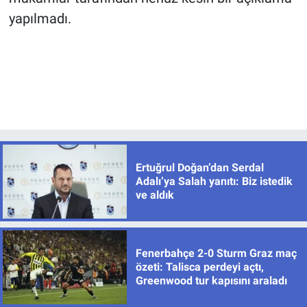
yapılmadı.
Ertuğrul Doğan’dan Serdal
Adalı’ya Salah yanıtı: Biz istedik
ve aldık
Fenerbahçe 2-0 Sturm Graz maç
özeti: Talisca perdeyi açtı,
Greenwood tur kapısını araladı