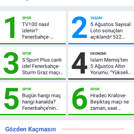
1
2
SPOR
YAŞAM
TV100 nasıl
5 Ağustos Sayısal
izlenir?
Loto sonuçları
Fenerbahçe-
açıklandı! 522
Sturm Graz maçı
milyon TL devretti
3
4
şifresiz canlı yayın
SPOR
EKONOMI
bilgileri
S Sport Plus canlı
İslam Memiş’ten
izle! Fenerbahçe-
5 Ağustos Altın
Sturm Graz maçı
Yorumu: “Yükseliş
nasıl izlenir?
Beklentim Devam
5
6
Ediyor” Diyerek
SPOR
SPOR
Kritik Uyarıyı Yaptı
Bugün hangi maç
Hradec Kralove-
hangi kanalda?
Beşiktaş maçı ne
Fenerbahçe’nin
zaman, saat
Avrupa sınavı
kaçta? Şifresiz
şifresiz
UEFA Avrupa Ligi
yayınlanacak
3. Ön Eleme Turu
Gözden Kaçmasın