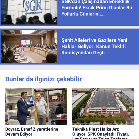
SGK’dan Çalışmadan Emeklilik
Formülü! Eksik Primi Olanlar Bu
Yollarla Günlerini
Tamamlayabiliyor
Şehit Aileleri ve Gazilere Yeni
Haklar Geliyor: Kanun Teklifi
Komisyondan Geçti
Bunlar da ilginizi çekebilir
Boyraz, Esnaf Ziyaretlerine
Teknika Plast Halka Arz
Devam Ediyor
Oluyor! SPK Onayladı: Fiyatı,
Lot Sayısı ve Talep Toplama