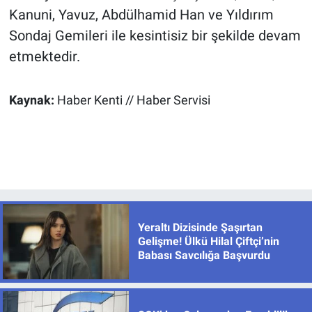
Kanuni, Yavuz, Abdülhamid Han ve Yıldırım
Sondaj Gemileri ile kesintisiz bir şekilde devam
etmektedir.
Kaynak:
Haber Kenti // Haber Servisi
Yeraltı Dizisinde Şaşırtan
Gelişme! Ülkü Hilal Çiftçi’nin
Babası Savcılığa Başvurdu