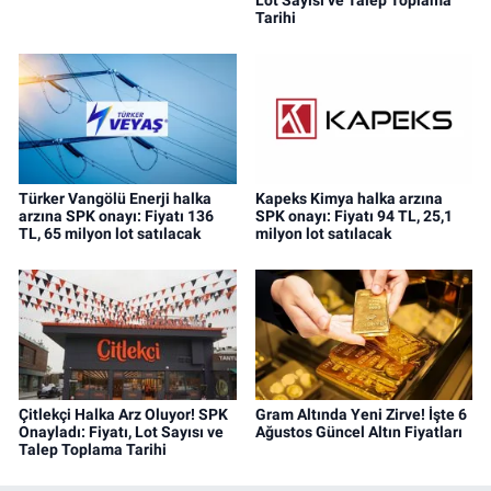
Tarihi
Türker Vangölü Enerji halka
Kapeks Kimya halka arzına
arzına SPK onayı: Fiyatı 136
SPK onayı: Fiyatı 94 TL, 25,1
TL, 65 milyon lot satılacak
milyon lot satılacak
Çitlekçi Halka Arz Oluyor! SPK
Gram Altında Yeni Zirve! İşte 6
Onayladı: Fiyatı, Lot Sayısı ve
Ağustos Güncel Altın Fiyatları
Talep Toplama Tarihi