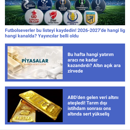
Futbolseverler bu listeyi kaydedin! 2026-2027’de hangi lig
hangi kanalda? Yayıncılar belli oldu
Bu hafta hangi yatırım
aracı ne kadar
kazandırdı? Altın açık ara
zirvede
ABD’den gelen veri altını
ateşledi! Tarım dışı
istihdam sonrası ons
altında sert yükseliş