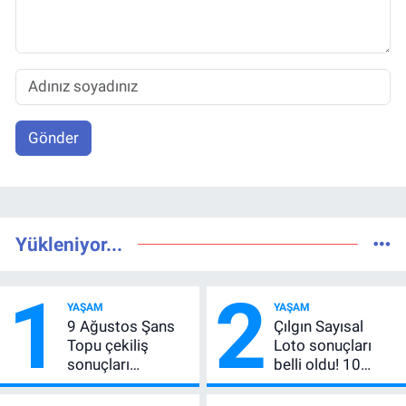
Gönder
Yükleniyor...
1
2
YAŞAM
YAŞAM
9 Ağustos Şans
Çılgın Sayısal
Topu çekiliş
Loto sonuçları
sonuçları
belli oldu! 10
açıklandı! 5+1
Ağustos 2026
bilen çıkmadı,
kazanan