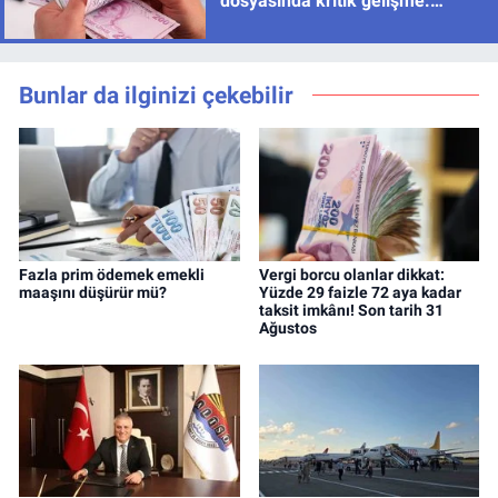
dosyasında kritik gelişme:
Geriye dönük ödeme gündemde
Bunlar da ilginizi çekebilir
Fazla prim ödemek emekli
Vergi borcu olanlar dikkat:
maaşını düşürür mü?
Yüzde 29 faizle 72 aya kadar
taksit imkânı! Son tarih 31
Ağustos