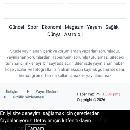
Güncel
Spor
Ekonomi
Magazin
Yaşam
Sağlık
Dünya
Astroloji
Sitede yayınlanan içerik ve yorumlardan yazarları sorumludur.
Yayınlanan yorumlardan Haber Kenti sorumlu tutulamaz. Sitedeki
tüm harici linkler ayrı bir sayfada açılır. Sitemizde yayınlanan haber,
köşe yazıları ve fotoğraflar izin alınmaksızın kaynak gösterilse dahi,
herhangi bir ortamda kullanılamaz ve yayınlanamaz
İletişim
Yayın İlkeleri
Haber Yazılımı:
TE Bilişim
|
Gizlilik Sözleşmesi
Copyright © 2026
En iyi site deneyimi sağlamak için çerezlerden
faydalanıyoruz. Detaylar için lütfen tıklayın.
Gizlilik
Politikamız
Tamam