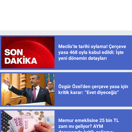
Meclis’te tarihi oylama! Çerçeve
yasa 468 oyla kabul edildi: İşte
yeni dönemin detayları
Özgür Özel’den çerçeve yasa için
kritik karar: “Evet diyeceğiz”
Memur emeklisine 25 bin TL
zam mı geliyor? AYM