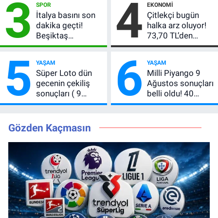
3
4
SPOR
EKONOMI
büyük ikramiye
numaralar
İtalya basını son
Çitlekçi bugün
devretti
açıklandı
dakika geçti!
halka arz oluyor!
Beşiktaş
73,70 TL’den
Vlahovic’i bu
CITAS için talep
5
6
teklifle ikna etti
başladı: Kaç lot
YAŞAM
YAŞAM
düşer?
Süper Loto dün
Milli Piyango 9
gecenin çekiliş
Ağustos sonuçları
sonuçları ( 9
belli oldu! 40
Ağustos 2026 ) 6
milyon TL’nin
bilen çıkmadı,
kazanan numarası
büyük ikramiye
açıklandı
Gözden Kaçmasın
devretti