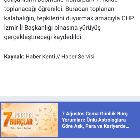
toplanacağı öğrenildi. Buradan toplanan
kalabalığın, tepkilerini duyurmak amacıyla CHP
İzmir İl Başkanlığı binasına yürüyüş
gerçekleştireceği kaydedildi.
Kaynak:
Haber Kenti // Haber Servisi
7 Ağustos Cuma Günlük Burç
Yorumları: Ünlü Astrologlara
Göre Aşk, Para ve Kariyerde
Yeni Dönem