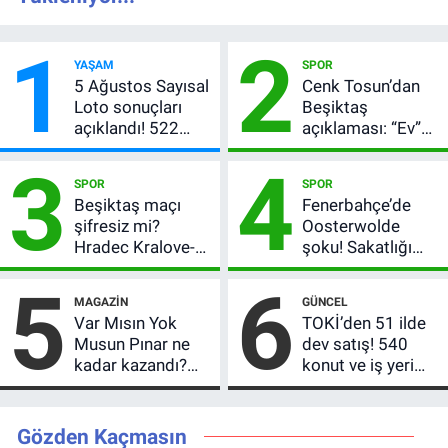
1
2
YAŞAM
SPOR
5 Ağustos Sayısal
Cenk Tosun’dan
Loto sonuçları
Beşiktaş
açıklandı! 522
açıklaması: “Ev”
milyon TL devretti
dedi, asıl mesajı
3
4
satır arasında
SPOR
SPOR
verdi
Beşiktaş maçı
Fenerbahçe’de
şifresiz mi?
Oosterwolde
Hradec Kralove-
şoku! Sakatlığı
Beşiktaş hangi
ciddi mi, kaç hafta
5
6
kanalda, saat
oynamayacak?
MAGAZIN
GÜNCEL
kaçta?
Var Mısın Yok
TOKİ’den 51 ilde
Musun Pınar ne
dev satış! 540
kadar kazandı?
konut ve iş yeri
Son teklifi
için 10 yıl vade
reddetti,
imkânı
kutusundan
Gözden Kaçmasın