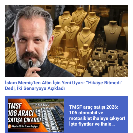
servet çıktı
İslam Memiş’ten Altın İçin Yeni Uyarı: “Hikâye Bitmedi”
Dedi, İki Senaryoyu Açıkladı
TMSF araç satışı 2026:
106 otomobil ve
motosiklet ihaleye çıkıyor!
İşte fiyatlar ve ihale
tarihleri