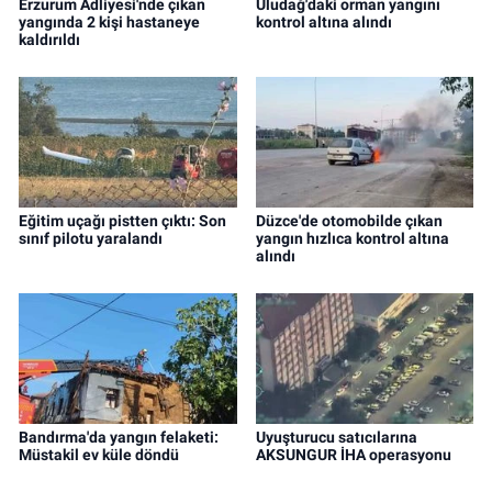
Erzurum Adliyesi'nde çıkan
Uludağ'daki orman yangını
yangında 2 kişi hastaneye
kontrol altına alındı
kaldırıldı
Eğitim uçağı pistten çıktı: Son
Düzce'de otomobilde çıkan
sınıf pilotu yaralandı
yangın hızlıca kontrol altına
alındı
Bandırma'da yangın felaketi:
Uyuşturucu satıcılarına
Müstakil ev küle döndü
AKSUNGUR İHA operasyonu