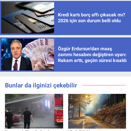
Kredi kartı borç affı çıkacak mı?
2026 için son durum belli oldu
Özgür Erdursun’dan maaş
zammı hesabını değiştiren uyarı:
Rakam arttı, geçim süresi kısaldı
Bunlar da ilginizi çekebilir