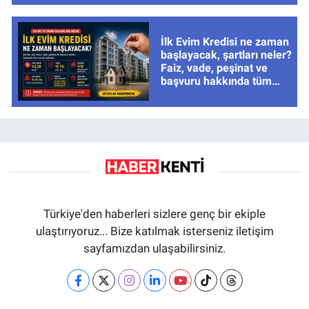
İlk Evim Kredisi ne zaman
başlayacak, şartları neler?
Faiz, vade, peşinat ve
başvuru hakkında tüm
cevaplar
Türkiye'den haberleri sizlere genç bir ekiple
ulaştırıyoruz... Bize katılmak isterseniz iletişim
sayfamızdan ulaşabilirsiniz.