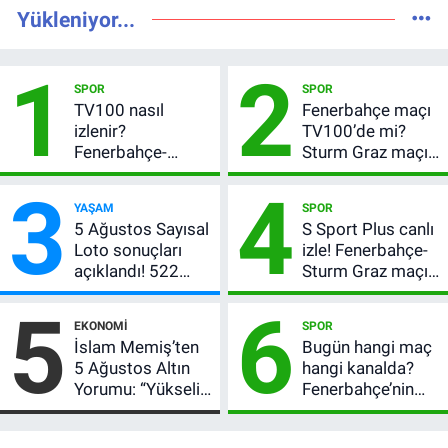
Yükleniyor...
1
2
SPOR
SPOR
TV100 nasıl
Fenerbahçe maçı
izlenir?
TV100’de mi?
Fenerbahçe-
Sturm Graz maçı
Sturm Graz maçı
hangi kanalda,
3
4
şifresiz canlı yayın
saat kaçta?
YAŞAM
SPOR
bilgileri
5 Ağustos Sayısal
S Sport Plus canlı
Loto sonuçları
izle! Fenerbahçe-
açıklandı! 522
Sturm Graz maçı
milyon TL devretti
nasıl izlenir?
5
6
EKONOMI
SPOR
İslam Memiş’ten
Bugün hangi maç
5 Ağustos Altın
hangi kanalda?
Yorumu: “Yükseliş
Fenerbahçe’nin
Beklentim Devam
Avrupa sınavı
Ediyor” Diyerek
şifresiz