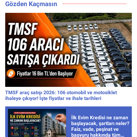
Kritik Uyarıyı Yaptı
yayınlanacak
Gözden Kaçmasın
TMSF araç satışı 2026: 106 otomobil ve motosiklet
ihaleye çıkıyor! İşte fiyatlar ve ihale tarihleri
İlk Evim Kredisi ne zaman
başlayacak, şartları neler?
Faiz, vade, peşinat ve
başvuru hakkında tüm