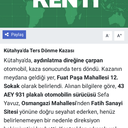
Paylaş
-
+
A
A
Kütahya'da Ters Dönme Kazası
Kütahya'da,
aydınlatma direğine çarpan
otomobil, kaza sonucunda ters döndü. Kazanın
meydana geldiği yer,
Fuat Paşa Mahallesi 12.
Sokak
olarak belirlendi. Alınan bilgilere göre,
43
AEY 931 plakalı otomobilin sürücüsü
Sefa
Yavuz,
Osmangazi Mahallesi
'nden
Fatih Sanayi
Sitesi
yönüne doğru seyahat ederken, henüz
belirlenemeyen bir nedenle direksiyon