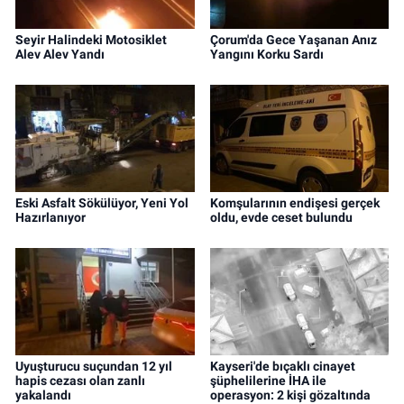
Seyir Halindeki Motosiklet
Çorum'da Gece Yaşanan Anız
Alev Alev Yandı
Yangını Korku Sardı
Eski Asfalt Sökülüyor, Yeni Yol
Komşularının endişesi gerçek
Hazırlanıyor
oldu, evde ceset bulundu
Uyuşturucu suçundan 12 yıl
Kayseri'de bıçaklı cinayet
hapis cezası olan zanlı
şüphelilerine İHA ile
yakalandı
operasyon: 2 kişi gözaltında