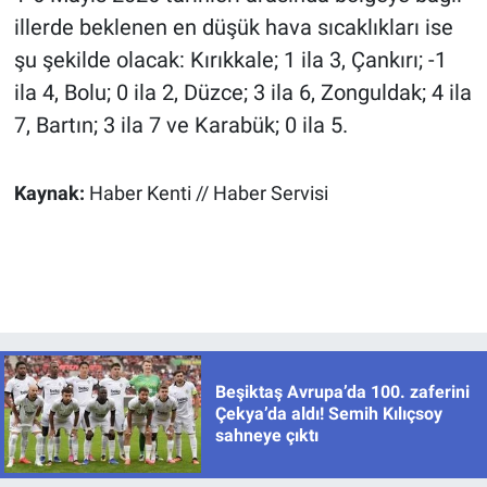
illerde beklenen en düşük hava sıcaklıkları ise
şu şekilde olacak: Kırıkkale; 1 ila 3, Çankırı; -1
ila 4, Bolu; 0 ila 2, Düzce; 3 ila 6, Zonguldak; 4 ila
7, Bartın; 3 ila 7 ve Karabük; 0 ila 5.
Kaynak:
Haber Kenti // Haber Servisi
Beşiktaş Avrupa’da 100. zaferini
Çekya’da aldı! Semih Kılıçsoy
sahneye çıktı