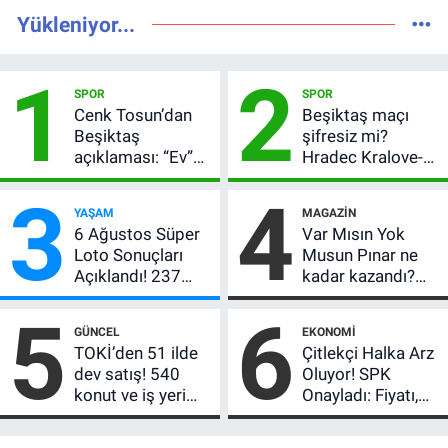
Yükleniyor...
1
2
SPOR
SPOR
Cenk Tosun’dan
Beşiktaş maçı
Beşiktaş
şifresiz mi?
açıklaması: “Ev”
Hradec Kralove-
dedi, asıl mesajı
Beşiktaş hangi
3
4
satır arasında
kanalda, saat
YAŞAM
MAGAZIN
verdi
kaçta?
6 Ağustos Süper
Var Mısın Yok
Loto Sonuçları
Musun Pınar ne
Açıklandı! 237
kadar kazandı?
Milyon TL’lik
Son teklifi
5
6
Çekiliş
reddetti,
GÜNCEL
EKONOMI
kutusundan
TOKİ’den 51 ilde
Çitlekçi Halka Arz
servet çıktı
dev satış! 540
Oluyor! SPK
konut ve iş yeri
Onayladı: Fiyatı,
için 10 yıl vade
Lot Sayısı ve
imkânı
Talep Toplama