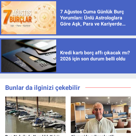
7 Ağustos Cuma Günlük Burç
Yorumları: Ünlü Astrologlara
Göre Aşk, Para ve Kariyerde
Yeni Dönem
Kredi kartı borç affı çıkacak mı?
2026 için son durum belli oldu
Bunlar da ilginizi çekebilir