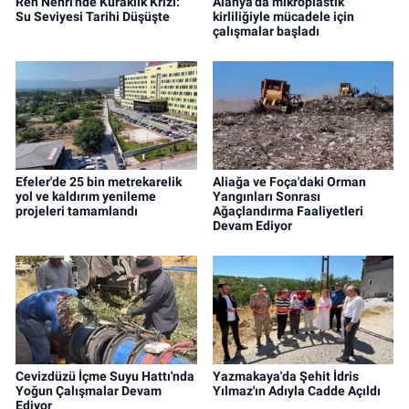
Ren Nehri'nde Kuraklık Krizi:
Alanya'da mikroplastik
Su Seviyesi Tarihi Düşüşte
kirliliğiyle mücadele için
çalışmalar başladı
Efeler'de 25 bin metrekarelik
Aliağa ve Foça'daki Orman
yol ve kaldırım yenileme
Yangınları Sonrası
projeleri tamamlandı
Ağaçlandırma Faaliyetleri
Devam Ediyor
Cevizdüzü İçme Suyu Hattı'nda
Yazmakaya'da Şehit İdris
Yoğun Çalışmalar Devam
Yılmaz'ın Adıyla Cadde Açıldı
Ediyor