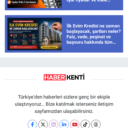
tarihleri
İlk Evim Kredisi ne zaman
başlayacak, şartları neler?
Faiz, vade, peşinat ve
başvuru hakkında tüm
cevaplar
Türkiye'den haberleri sizlere genç bir ekiple
ulaştırıyoruz... Bize katılmak isterseniz iletişim
sayfamızdan ulaşabilirsiniz.