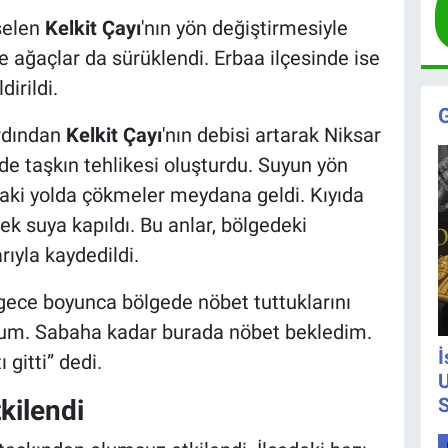
kselen
Kelkit Çayı
'nın yön değiştirmesiyle
ve ağaçlar da sürüklendi. Erbaa ilçesinde ise
dirildi.
ardından
Kelkit Çayı
'nın debisi artarak Niksar
nde taşkın tehlikesi oluşturdu. Suyun yön
daki yolda çökmeler meydana geldi. Kıyıda
k suya kapıldı. Bu anlar, bölgedeki
ıyla kaydedildi.
 gece boyunca bölgede nöbet tuttuklarını
rum. Sabaha kadar burada nöbet bekledim.
İ
gitti” dedi.
U
S
kilendi