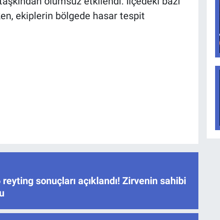
taşkından olumsuz etkilendi. İlçedeki bazı
ken, ekiplerin bölgede hasar tespit
reyting sonuçları açıklandı! Zirvenin sahibi
u