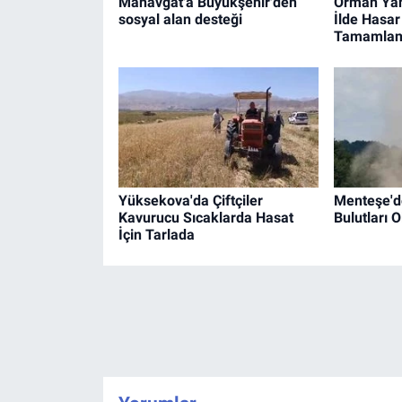
Manavgat'a Büyükşehir'den
Orman Yan
sosyal alan desteği
İlde Hasar
Tamamlan
Yüksekova'da Çiftçiler
Menteşe'd
Kavurucu Sıcaklarda Hasat
Bulutları 
İçin Tarlada