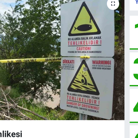
Y
likesi