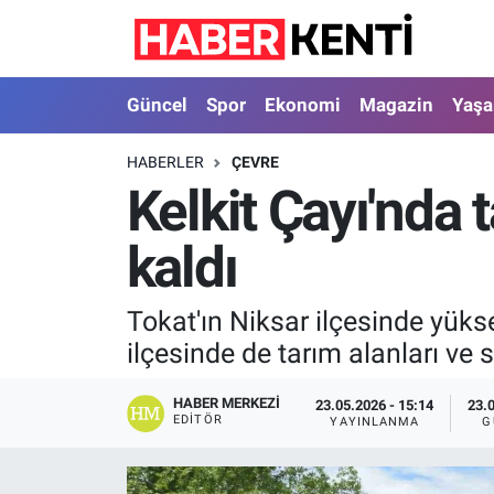
Güncel
Nöbetçi Eczaneler
Güncel
Spor
Ekonomi
Magazin
Yaş
Spor
Hava Durumu
HABERLER
ÇEVRE
Kelkit Çayı'nda t
Ekonomi
İstanbul Namaz Vakitleri
kaldı
Magazin
Trafik Durumu
Yaşam
Süper Lig Puan Durumu ve Fikstür
Tokat'ın Niksar ilçesinde yükse
ilçesinde de tarım alanları ve 
Sağlık
Tüm Manşetler
HABER MERKEZI
23.05.2026 - 15:14
23.
Dünya
Son Dakika Haberleri
EDITÖR
YAYINLANMA
G
Astroloji
Haber Arşivi