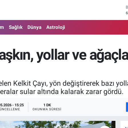
6
4
am
Sağlık
Dünya
Astroloji
5
6
aşkın, yollar ve ağaçla
6
1
len Kelkit Çayı, yön değiştirerek bazı yo
seralar sular altında kalarak zarar gördü.
05.2026 - 15:25
1 DK
ÜNCELLEME
OKUNMA SÜRESI