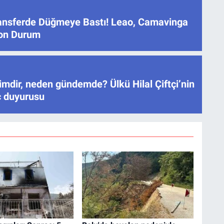
ansferde Düğmeye Bastı! Leao, Camavinga
Son Durum
mdir, neden gündemde? Ülkü Hilal Çiftçi’nin
ç duyurusu