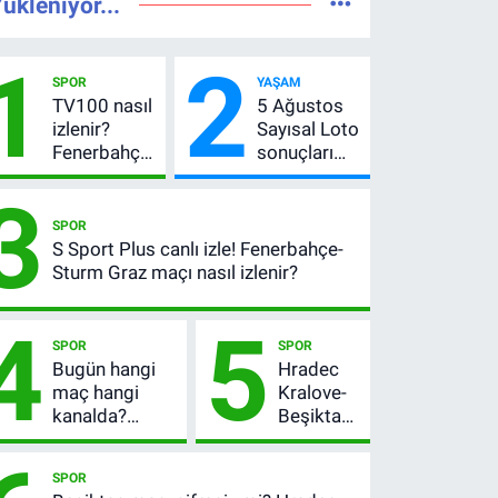
ükleniyor...
1
2
SPOR
YAŞAM
TV100 nasıl
5 Ağustos
izlenir?
Sayısal Loto
Fenerbahçe-
sonuçları
Sturm Graz
açıklandı!
3
maçı
522 milyon
şifresiz
TL devretti
SPOR
canlı yayın
S Sport Plus canlı izle! Fenerbahçe-
bilgileri
Sturm Graz maçı nasıl izlenir?
4
5
SPOR
SPOR
Bugün hangi
Hradec
maç hangi
Kralove-
kanalda?
Beşiktaş
Fenerbahçe’nin
maçı ne
Avrupa sınavı
zaman,
SPOR
şifresiz
saat