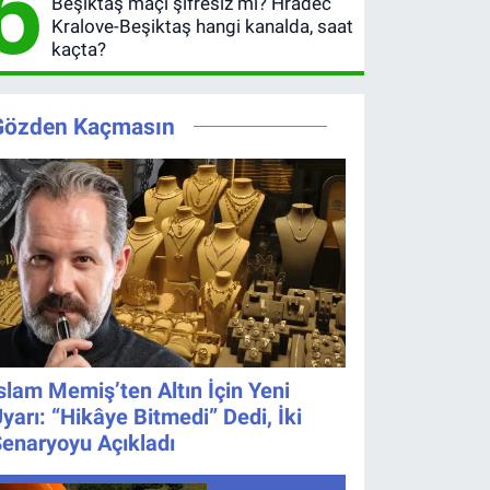
6
Beşiktaş maçı şifresiz mi? Hradec
yayınlanacak
kaçta?
Kralove-Beşiktaş hangi kanalda, saat
Şifresiz
kaçta?
UEFA
Avrupa
Ligi 3. Ön
Gözden Kaçmasın
Eleme
Turu
slam Memiş’ten Altın İçin Yeni
yarı: “Hikâye Bitmedi” Dedi, İki
enaryoyu Açıkladı