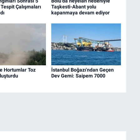
gınları Sonrası 5
Bolu'da heyelan nedeniyle
 Tespit Çalışmaları
Taşkesti-Abant yolu
dı
kapanmaya devam ediyor
e Hortumlar Toz
İstanbul Boğazı'ndan Geçen
Oluşturdu
Dev Gemi: Saipem 7000