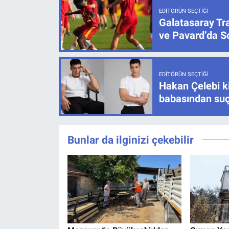
EDITÖRÜN SEÇTIĞI
Galatasaray Tr
ve Pavard’da 
EDITÖRÜN SEÇTIĞI
Hakan Çelebi ki
babasından su
Bunlar da ilginizi çekebilir