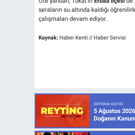
Öte yandan, Tokat'ın
Erbaa ilçesi
de 
seraların su altında kaldığı öğrenilir
çalışmaları devam ediyor.
Kaynak:
Haber Kenti // Haber Servisi
EDITÖRÜN SEÇTIĞI
5 Ağustos 2026 
Doğanın Kanun