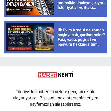
motosiklet ihaleye çıkıyor!
İşte fiyatlar ve ihale
tarihleri
İlk Evim Kredisi ne zaman
başlayacak, şartları neler?
Faiz, vade, peşinat ve
başvuru hakkında tüm
cevaplar
Türkiye'den haberleri sizlere genç bir ekiple
ulaştırıyoruz... Bize katılmak isterseniz iletişim
sayfamızdan ulaşabilirsiniz.