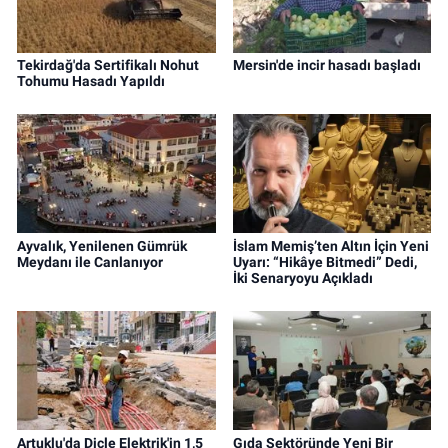
Tekirdağ'da Sertifikalı Nohut
Mersin'de incir hasadı başladı
Tohumu Hasadı Yapıldı
Ayvalık, Yenilenen Gümrük
İslam Memiş’ten Altın İçin Yeni
Meydanı ile Canlanıyor
Uyarı: “Hikâye Bitmedi” Dedi,
İki Senaryoyu Açıkladı
Artuklu'da Dicle Elektrik'in 1,5
Gıda Sektöründe Yeni Bir