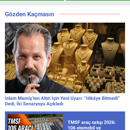
UEFA Avrupa Ligi
kanalda, saat
3. Ön Eleme Turu
kaçta?
Gözden Kaçmasın
İslam Memiş’ten Altın İçin Yeni Uyarı: “Hikâye Bitmedi”
Dedi, İki Senaryoyu Açıkladı
TMSF araç satışı 2026:
106 otomobil ve