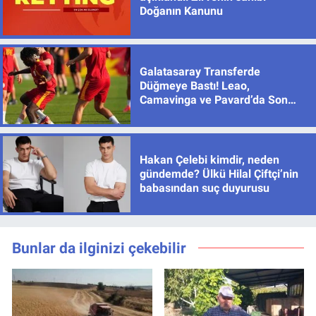
Doğanın Kanunu
Galatasaray Transferde
Düğmeye Bastı! Leao,
Camavinga ve Pavard’da Son
Durum
Hakan Çelebi kimdir, neden
gündemde? Ülkü Hilal Çiftçi’nin
babasından suç duyurusu
Bunlar da ilginizi çekebilir