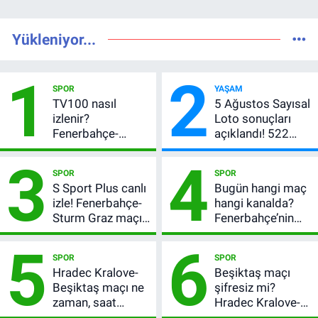
Yükleniyor...
1
2
SPOR
YAŞAM
TV100 nasıl
5 Ağustos Sayısal
izlenir?
Loto sonuçları
Fenerbahçe-
açıklandı! 522
Sturm Graz maçı
milyon TL devretti
3
4
şifresiz canlı yayın
SPOR
SPOR
bilgileri
S Sport Plus canlı
Bugün hangi maç
izle! Fenerbahçe-
hangi kanalda?
Sturm Graz maçı
Fenerbahçe’nin
nasıl izlenir?
Avrupa sınavı
5
6
şifresiz
SPOR
SPOR
yayınlanacak
Hradec Kralove-
Beşiktaş maçı
Beşiktaş maçı ne
şifresiz mi?
zaman, saat
Hradec Kralove-
kaçta? Şifresiz
Beşiktaş hangi