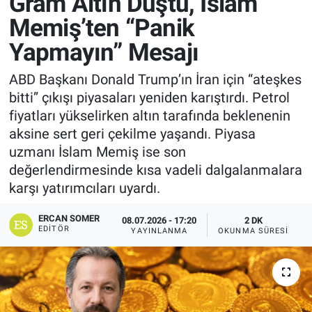
Gram Altın Düştü, İslam
Memiş’ten “Panik
Yapmayın” Mesajı
ABD Başkanı Donald Trump’ın İran için “ateşkes
bitti” çıkışı piyasaları yeniden karıştırdı. Petrol
fiyatları yükselirken altın tarafında beklenenin
aksine sert geri çekilme yaşandı. Piyasa
uzmanı İslam Memiş ise son
değerlendirmesinde kısa vadeli dalgalanmalara
karşı yatırımcıları uyardı.
ERCAN SOMER
08.07.2026 - 17:20
2 DK
EDITÖR
YAYINLANMA
OKUNMA SÜRESI