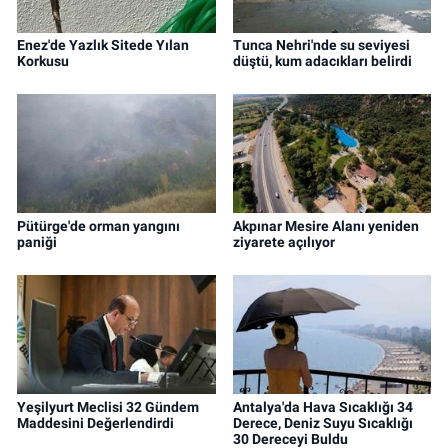
Enez'de Yazlık Sitede Yılan
Tunca Nehri'nde su seviyesi
Korkusu
düştü, kum adacıkları belirdi
Pütürge'de orman yangını
Akpınar Mesire Alanı yeniden
paniği
ziyarete açılıyor
Yeşilyurt Meclisi 32 Gündem
Antalya'da Hava Sıcaklığı 34
Maddesini Değerlendirdi
Derece, Deniz Suyu Sıcaklığı
30 Dereceyi Buldu