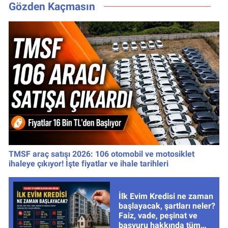
Kritik Uyarıyı Yaptı
yayınlanacak
Gözden Kaçmasın
TMSF araç satışı 2026: 106 otomobil ve motosiklet
ihaleye çıkıyor! İşte fiyatlar ve ihale tarihleri
İlk Evim Kredisi ne zaman
başlayacak, şartları neler?
Faiz, vade, peşinat ve
başvuru hakkında tüm