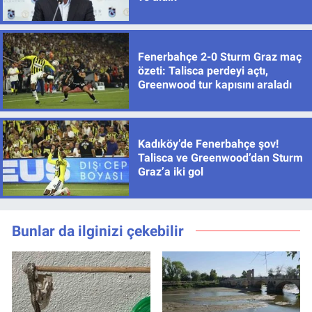
Fenerbahçe 2-0 Sturm Graz maç
özeti: Talisca perdeyi açtı,
Greenwood tur kapısını araladı
Kadıköy’de Fenerbahçe şov!
Talisca ve Greenwood’dan Sturm
Graz’a iki gol
Bunlar da ilginizi çekebilir