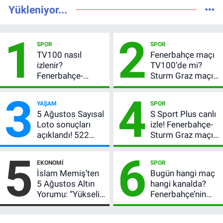
Yükleniyor...
1
2
SPOR
SPOR
TV100 nasıl
Fenerbahçe maçı
izlenir?
TV100’de mi?
Fenerbahçe-
Sturm Graz maçı
Sturm Graz maçı
hangi kanalda,
3
4
şifresiz canlı yayın
saat kaçta?
YAŞAM
SPOR
bilgileri
5 Ağustos Sayısal
S Sport Plus canlı
Loto sonuçları
izle! Fenerbahçe-
açıklandı! 522
Sturm Graz maçı
milyon TL devretti
nasıl izlenir?
5
6
EKONOMI
SPOR
İslam Memiş’ten
Bugün hangi maç
5 Ağustos Altın
hangi kanalda?
Yorumu: “Yükseliş
Fenerbahçe’nin
Beklentim Devam
Avrupa sınavı
Ediyor” Diyerek
şifresiz