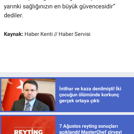
yarınki sağlığınızın en büyük güvencesidir”
dediler.
Kaynak:
Haber Kenti // Haber Servisi
İntihar ve kaza denilmişti! İki
çocuğun ölümünde korkunç
gerçek ortaya çıktı
7 Ağustos reyting sonuçları
açıklandı! MasterChef zirveyi