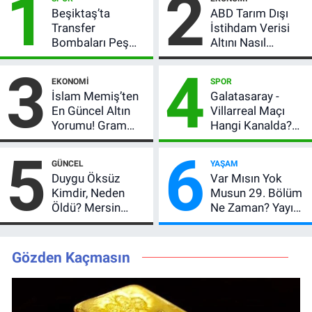
1
2
Beşiktaş’ta
ABD Tarım Dışı
Transfer
İstihdam Verisi
Bombaları Peş
Altını Nasıl
Peşe! Adalı
Etkiler? Çok Basit
3
4
Vlahovic’i
Anlatımla Rehber
EKONOMI
SPOR
Açıkladı, 5 Yıldız
İslam Memiş’ten
Galatasaray -
Daha Listede
En Güncel Altın
Villarreal Maçı
Yorumu! Gram
Hangi Kanalda?
Altın İçin 6.350 TL
Hazırlık Maçı Ne
5
6
Uyarısı, Yıl Sonu
Zaman, Saat
GÜNCEL
YAŞAM
Beklentisi
Kaçta, Nereden
Duygu Öksüz
Var Mısın Yok
Değişmedi
İzlenir?
Kimdir, Neden
Musun 29. Bölüm
Öldü? Mersin
Ne Zaman? Yayın
Basınının Acı
Günü Değişti, Yeni
Kaybı
Tarih Belli Oldu!
Gözden Kaçmasın