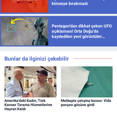
kimseye bırakmadı
Pentagon’dan dikkat çeken UFO
açıklaması! Orta Doğu’da
kaydedilen yeni görüntüler
yayımlandı
Bunlar da ilginizi çekebilir
Amerika'daki Kadın, Türk
Matkapla çalışma kazası: Vida
Kanser Tarama Hizmetlerine
parçası gözüne girdi
Hayran Kaldı