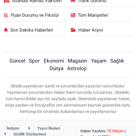
İstanbul Namaz Vakitleri
Trafik Durumu
Puan Durumu ve Fikstür
Tüm Manşetler
Son Dakika Haberleri
Haber Arşivi
Güncel
Spor
Ekonomi
Magazin
Yaşam
Sağlık
Dünya
Astroloji
Sitede yayınlanan içerik ve yorumlardan yazarları sorumludur.
Yayınlanan yorumlardan Haber Kenti sorumlu tutulamaz. Sitedeki
tüm harici linkler ayrı bir sayfada açılır. Sitemizde yayınlanan haber,
köşe yazıları ve fotoğraflar izin alınmaksızın kaynak gösterilse dahi,
herhangi bir ortamda kullanılamaz ve yayınlanamaz
İletişim
Yayın İlkeleri
Haber Yazılımı:
TE Bilişim
|
Gizlilik Sözleşmesi