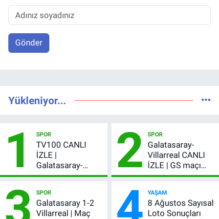
Gönder
Yükleniyor...
1
2
SPOR
SPOR
TV100 CANLI
Galatasaray-
İZLE |
Villarreal CANLI
Galatasaray-
İZLE | GS maçı
Villarreal maçı
hangi kanalda,
3
4
başladı! GS maçı
şifresiz mi?
SPOR
YAŞAM
şifresiz canlı yayın
Galatasaray 1-2
8 Ağustos Sayısal
Villarreal | Maç
Loto Sonuçları