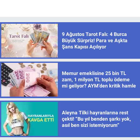
9 Ağustos Tarot Falı: 4 Burca
Büyük Sürpriz! Para ve Aşkta
Şans Kapısı Açılıyor
Memur emeklisine 25 bin TL
zam, 1 milyon TL toplu ödeme
mi geliyor? AYM’den kritik hamle
Aleyna Tilki hayranlarına rest
çekti! “Bu yıl benden şarkı yok,
asıl ben sizi istemiyorum”