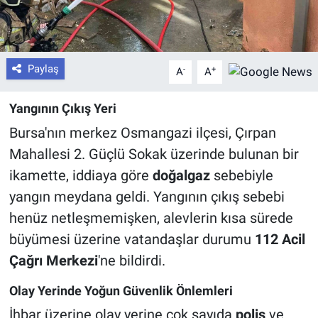
Paylaş
-
+
A
A
Yangının Çıkış Yeri
Bursa'nın merkez Osmangazi ilçesi, Çırpan
Mahallesi 2. Güçlü Sokak üzerinde bulunan bir
ikamette, iddiaya göre
doğalgaz
sebebiyle
yangın meydana geldi. Yangının çıkış sebebi
henüz netleşmemişken, alevlerin kısa sürede
büyümesi üzerine vatandaşlar durumu
112 Acil
Çağrı Merkezi
'ne bildirdi.
Olay Yerinde Yoğun Güvenlik Önlemleri
İhbar üzerine olay yerine çok sayıda
polis
ve