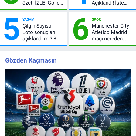
özeti İZLE: Goller
Açıklandı! İşte
peş peşe geldi,
Kazandıran 6
5
6
Okan Buruk
Numara
YAŞAM
SPOR
kırmızı kart gördü!
Çılgın Sayısal
Manchester City-
Loto sonuçları
Atletico Madrid
açıklandı mı? 8
maçı nereden
Ağustos 2026
izlenir?
kazanan
numaralar
Gözden Kaçmasın