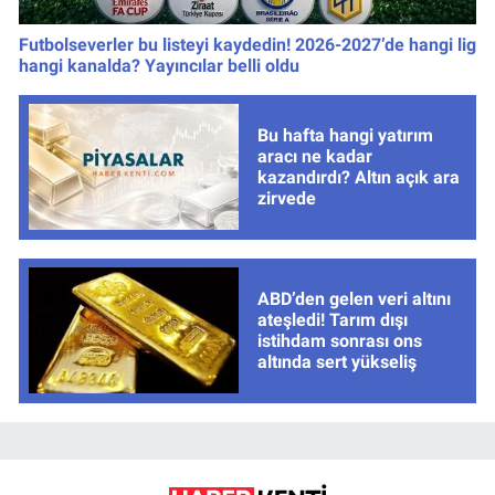
Futbolseverler bu listeyi kaydedin! 2026-2027’de hangi lig
hangi kanalda? Yayıncılar belli oldu
Bu hafta hangi yatırım
aracı ne kadar
kazandırdı? Altın açık ara
zirvede
ABD’den gelen veri altını
ateşledi! Tarım dışı
istihdam sonrası ons
altında sert yükseliş