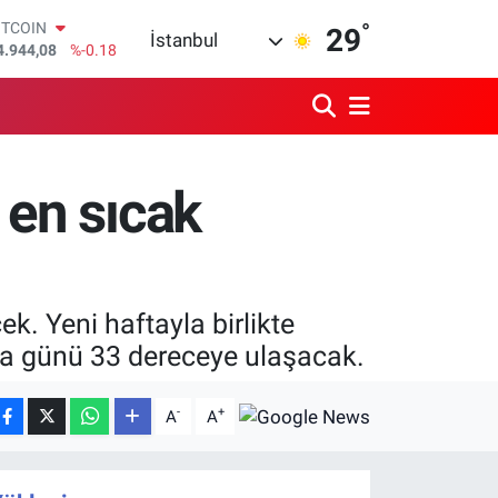
°
OLAR
29
İstanbul
7,7436
%0.18
URO
5,2510
%0.32
TERLİN
4,4811
%0.38
RAM ALTIN
660.55
%0.03
 en sıcak
İST100
3.779
%-14
ITCOIN
4.944,08
%-0.18
ek. Yeni haftayla birlikte
a günü 33 dereceye ulaşacak.
-
+
A
A