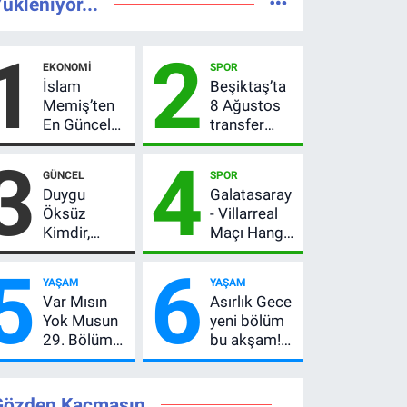
ükleniyor...
1
2
EKONOMI
SPOR
İslam
Beşiktaş’ta
Memiş’ten
8 Ağustos
En Güncel
transfer
Altın
hareketliliği!
3
4
Yorumu!
Yönetim 5
GÜNCEL
SPOR
Gram Altın
bölge için
Duygu
Galatasaray
İçin 6.350
düğmeye
Öksüz
- Villarreal
TL Uyarısı,
bastı
Kimdir,
Maçı Hangi
Yıl Sonu
Neden
Kanalda?
Beklentisi
5
6
Öldü?
Hazırlık
Değişmedi
YAŞAM
YAŞAM
Mersin
Maçı Ne
Var Mısın
Asırlık Gece
Basınının
Zaman, Saat
Yok Musun
yeni bölüm
Acı Kaybı
Kaçta,
29. Bölüm
bu akşam!
Nereden
Ne Zaman?
8. bölüm
İzlenir?
Yayın Günü
saat kaçta,
Değişti, Yeni
TRT 1 canlı
Gözden Kaçmasın