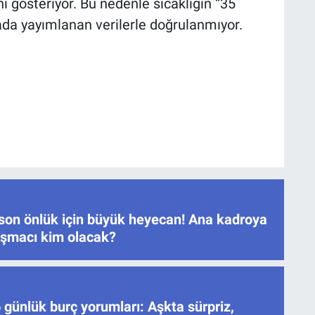
nı gösteriyor. Bu nedenle sıcaklığın “35
da yayımlanan verilerle doğrulanmıyor.
son önlük için büyük heyecan! Ana kadroya
rışmacı kim olacak?
günlük burç yorumları: Aşkta sürpriz,