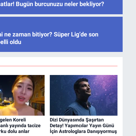
satlar! Bugün burcunuzu neler bekliyor?
i ne zaman bitiyor? Süper Lig’de son
elli oldu
 gelen Koreli
Dizi Dünyasında Şaşırtan
nlı yayında tacize
Detay! Yapımcılar Yayın Günü
rku dolu anlar
İçin Astrologlara Danışıyormuş