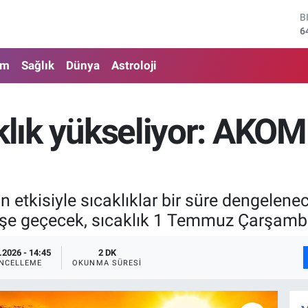
D
4
E
5
am
Sağlık
Dünya
Astroloji
S
6
G
6
aklık yükseliyor: AKOM
B
1
B
6
 etkisiyle sıcaklıklar bir süre dengelenec
işe geçecek, sıcaklık 1 Temmuz Çarşamb
.2026 - 14:45
2 DK
NCELLEME
OKUNMA SÜRESI