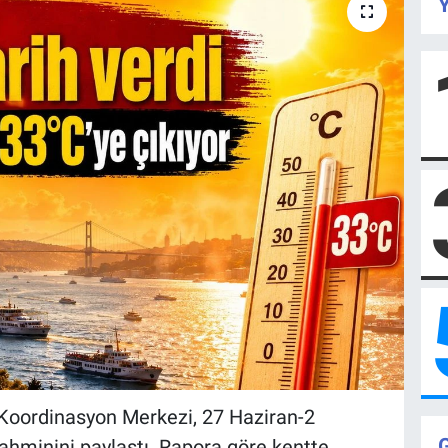
Y
 Koordinasyon Merkezi, 27 Haziran-2
hminini paylaştı. Rapora göre kentte