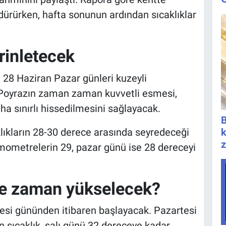
rdürürken, hafta sonunun ardından sıcaklıklar
rinletecek
 28 Haziran Pazar günleri kuzeyli
r. Poyrazın zaman zaman kuvvetli esmesi,
a sınırlı hissedilmesini sağlayacak.
B
ıkların 28-30 derece arasında seyredeceği
k
z
mometrelerin 29, pazar günü ise 28 dereceyi
 ne zaman yükselecek?
rtesi gününden itibaren başlayacak. Pazartesi
sıcaklık, salı günü 32 dereceye kadar