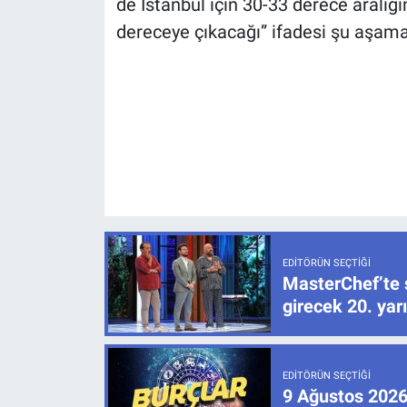
de İstanbul için 30-33 derece aralığı
dereceye çıkacağı” ifadesi şu aşama
EDITÖRÜN SEÇTIĞI
MasterChef’te 
girecek 20. ya
EDITÖRÜN SEÇTIĞI
9 Ağustos 2026 