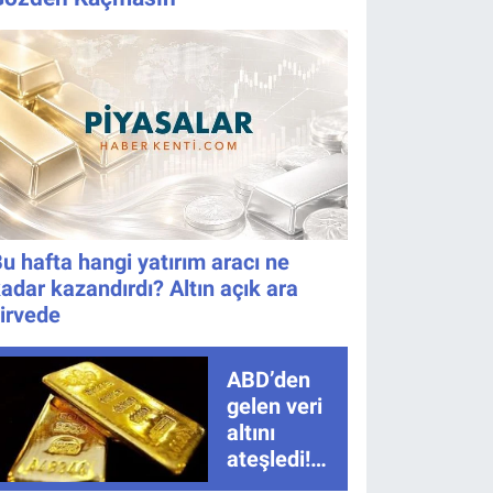
Tarih Belli
nasıl izlenir?
Oldu!
u hafta hangi yatırım aracı ne
adar kazandırdı? Altın açık ara
irvede
ABD’den
gelen veri
altını
ateşledi!
Tarım dışı