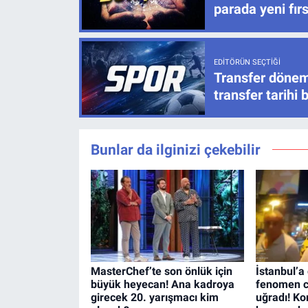
parada yeni fır
EDITÖRÜN SEÇTIĞI
Transfer dönem
transfer tarihi b
Bunlar da ilginizi çekebilir
MasterChef’te son önlük için
İstanbul’a
büyük heyecan! Ana kadroya
fenomen ca
girecek 20. yarışmacı kim
uğradı! Ko