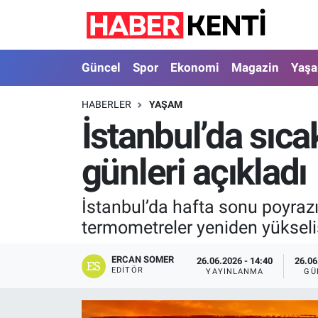
Güncel
Nöbetçi Eczaneler
Güncel
Spor
Ekonomi
Magazin
Yaş
Spor
Hava Durumu
HABERLER
YAŞAM
İstanbul’da sıc
Ekonomi
İstanbul Namaz Vakitleri
günleri açıkladı
Magazin
Trafik Durumu
Yaşam
Süper Lig Puan Durumu ve Fikstür
İstanbul’da hafta sonu poyrazın
termometreler yeniden yüksel
Sağlık
Tüm Manşetler
ERCAN SOMER
26.06.2026 - 14:40
26.06
Dünya
Son Dakika Haberleri
EDITÖR
YAYINLANMA
GÜ
Astroloji
Haber Arşivi