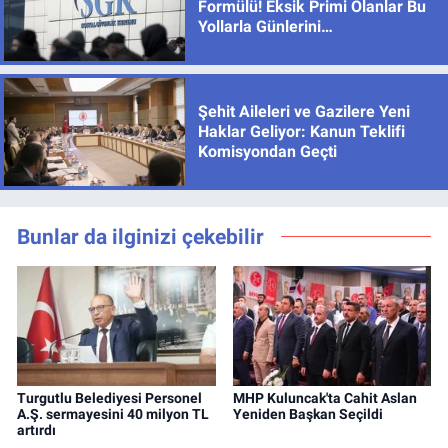
Formülü! Eksik Primi Olanlar Bu
Yollarla Günlerini
Tamamlayabiliyor
Şehit Aileleri ve Gazilere Yeni
Haklar Geliyor: Kanun Teklifi
Komisyondan Geçti
Bunlar da ilginizi çekebilir
Turgutlu Belediyesi Personel
MHP Kuluncak'ta Cahit Aslan
A.Ş. sermayesini 40 milyon TL
Yeniden Başkan Seçildi
artırdı