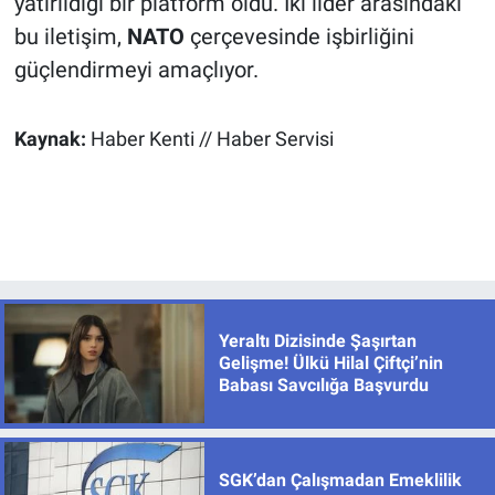
yatırıldığı bir platform oldu. İki lider arasındaki
bu iletişim,
NATO
çerçevesinde işbirliğini
güçlendirmeyi amaçlıyor.
Kaynak:
Haber Kenti // Haber Servisi
Yeraltı Dizisinde Şaşırtan
Gelişme! Ülkü Hilal Çiftçi’nin
Babası Savcılığa Başvurdu
SGK’dan Çalışmadan Emeklilik