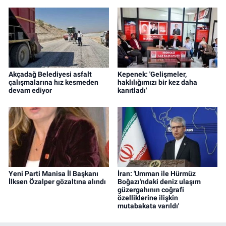
Akçadağ Belediyesi asfalt
Kepenek: 'Gelişmeler,
çalışmalarına hız kesmeden
haklılığımızı bir kez daha
devam ediyor
kanıtladı'
Yeni Parti Manisa İl Başkanı
İran: 'Umman ile Hürmüz
İlksen Özalper gözaltına alındı
Boğazı'ndaki deniz ulaşım
güzergahının coğrafi
özelliklerine ilişkin
mutabakata varıldı'