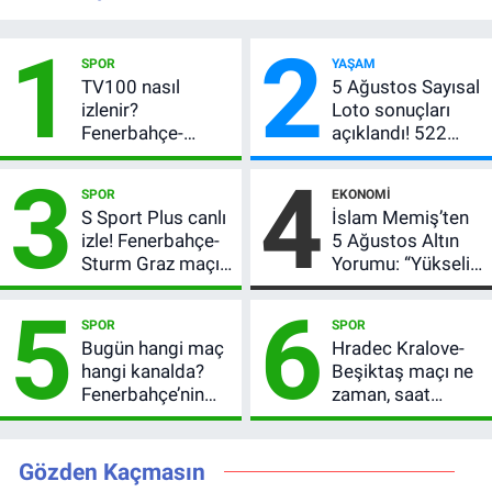
1
2
SPOR
YAŞAM
TV100 nasıl
5 Ağustos Sayısal
izlenir?
Loto sonuçları
Fenerbahçe-
açıklandı! 522
Sturm Graz maçı
milyon TL devretti
3
4
şifresiz canlı yayın
SPOR
EKONOMI
bilgileri
S Sport Plus canlı
İslam Memiş’ten
izle! Fenerbahçe-
5 Ağustos Altın
Sturm Graz maçı
Yorumu: “Yükseliş
nasıl izlenir?
Beklentim Devam
5
6
Ediyor” Diyerek
SPOR
SPOR
Kritik Uyarıyı Yaptı
Bugün hangi maç
Hradec Kralove-
hangi kanalda?
Beşiktaş maçı ne
Fenerbahçe’nin
zaman, saat
Avrupa sınavı
kaçta? Şifresiz
şifresiz
UEFA Avrupa Ligi
yayınlanacak
3. Ön Eleme Turu
Gözden Kaçmasın