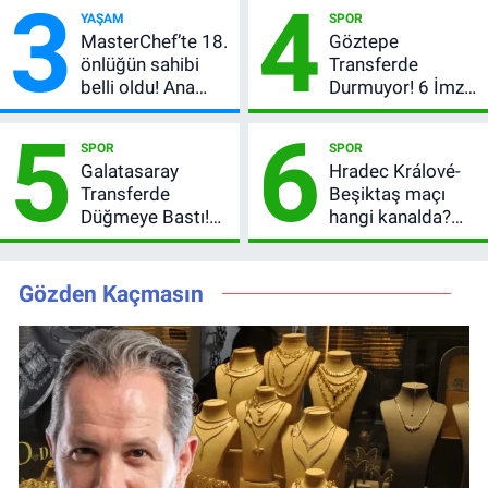
3
4
Çekiliş
satır arasında
YAŞAM
SPOR
verdi
MasterChef’te 18.
Göztepe
önlüğün sahibi
Transferde
belli oldu! Ana
Durmuyor! 6 İmza
kadroya giren
Sonrası Yeni
5
6
yarışmacı kim
Hedefler Belli
SPOR
SPOR
oldu?
Oldu
Galatasaray
Hradec Králové-
Transferde
Beşiktaş maçı
Düğmeye Bastı!
hangi kanalda?
Leao, Camavinga
Şifresiz canlı yayın
ve Pavard’da Son
izleme rehberi
Durum
Gözden Kaçmasın