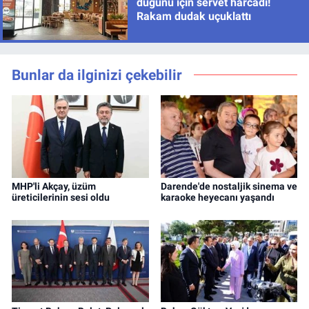
düğünü için servet harcadı!
Rakam dudak uçuklattı
Bunlar da ilginizi çekebilir
MHP'li Akçay, üzüm
Darende'de nostaljik sinema ve
üreticilerinin sesi oldu
karaoke heyecanı yaşandı