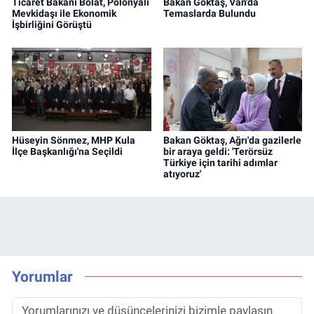
Ticaret Bakanı Bolat, Polonyalı
Bakan Göktaş, Van'da
Mevkidaşı ile Ekonomik
Temaslarda Bulundu
İşbirliğini Görüştü
Hüseyin Sönmez, MHP Kula
Bakan Göktaş, Ağrı'da gazilerle
İlçe Başkanlığı'na Seçildi
bir araya geldi: 'Terörsüz
Türkiye için tarihi adımlar
atıyoruz'
Yorumlar