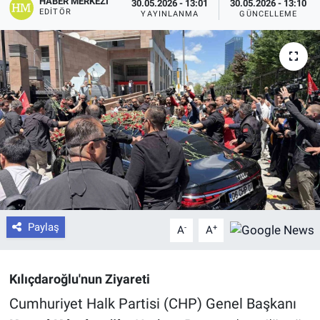
HABER MERKEZI
30.05.2026 - 13:01
30.05.2026 - 13:10
EDITÖR
YAYINLANMA
GÜNCELLEME
Paylaş
-
+
A
A
Kılıçdaroğlu'nun Ziyareti
Cumhuriyet Halk Partisi (CHP) Genel Başkanı