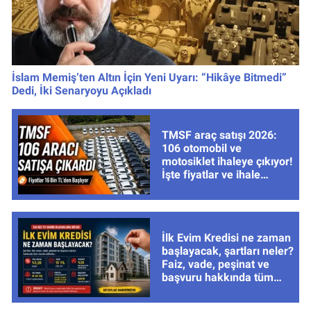
İslam Memiş’ten Altın İçin Yeni Uyarı: “Hikâye Bitmedi”
Dedi, İki Senaryoyu Açıkladı
TMSF araç satışı 2026:
106 otomobil ve
motosiklet ihaleye çıkıyor!
İşte fiyatlar ve ihale
tarihleri
İlk Evim Kredisi ne zaman
başlayacak, şartları neler?
Faiz, vade, peşinat ve
başvuru hakkında tüm
cevaplar