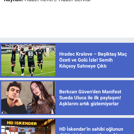
Hradec Kralove – Beşiktaş Maç
Özeti ve Golü İzle! Semih
Kılıçsoy Sahneye Çıktı
Berkcan Güven’den Manifest
Sueda Uluca ile ilk paylaşım!
Aşklarını artık gizlemiyorlar
HD İskender'in sahibi oğlunun