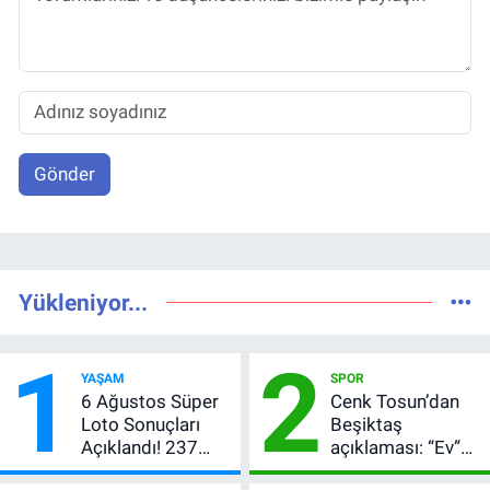
Gönder
Yükleniyor...
1
2
YAŞAM
SPOR
6 Ağustos Süper
Cenk Tosun’dan
Loto Sonuçları
Beşiktaş
Açıklandı! 237
açıklaması: “Ev”
Milyon TL’lik
dedi, asıl mesajı