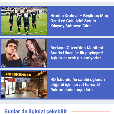
Hradec Kralove – Beşiktaş Maç
Özeti ve Golü İzle! Semih
Kılıçsoy Sahneye Çıktı
Berkcan Güven’den Manifest
Sueda Uluca ile ilk paylaşım!
Aşklarını artık gizlemiyorlar
HD İskender'in sahibi oğlunun
düğünü için servet harcadı!
Rakam dudak uçuklattı
Bunlar da ilginizi çekebilir