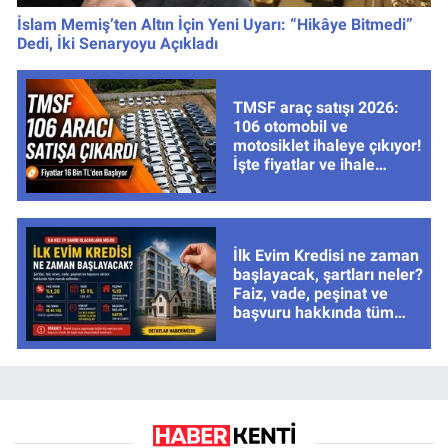
İslam Memiş’ten Altın İçin Yeni Uyarı: “Hikâye Bitmedi”
Dedi, İki Senaryoyu Açıkladı
TMSF araç satışı 2026:
106 otomobil ve
motosiklet ihaleye çıkıyor!
İşte fiyatlar ve ihale
tarihleri
İlk Evim Kredisi ne zaman
başlayacak, şartları neler?
Faiz, vade, peşinat ve
başvuru hakkında tüm
cevaplar