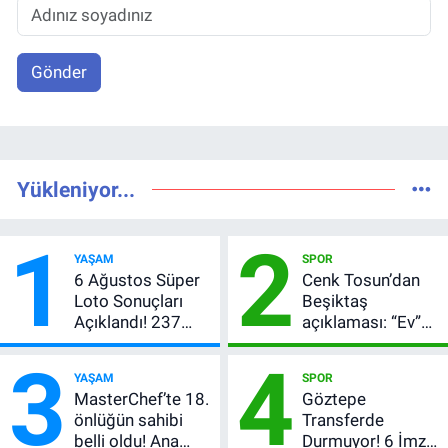
Gönder
Yükleniyor...
1
2
YAŞAM
SPOR
6 Ağustos Süper
Cenk Tosun’dan
Loto Sonuçları
Beşiktaş
Açıklandı! 237
açıklaması: “Ev”
Milyon TL’lik
dedi, asıl mesajı
3
4
Çekiliş
satır arasında
YAŞAM
SPOR
verdi
MasterChef’te 18.
Göztepe
önlüğün sahibi
Transferde
belli oldu! Ana
Durmuyor! 6 İmza