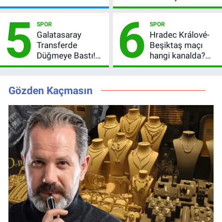
kadroya giren
Sonrası Yeni
5
6
yarışmacı kim
Hedefler Belli
SPOR
SPOR
oldu?
Oldu
Galatasaray
Hradec Králové-
Transferde
Beşiktaş maçı
Düğmeye Bastı!
hangi kanalda?
Leao, Camavinga
Şifresiz canlı yayın
ve Pavard’da Son
izleme rehberi
Durum
Gözden Kaçmasın