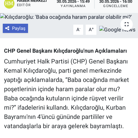
HABER MERKEZI
30.05.2026 - 15:49
30.05.2026 - 16:00
EDITÖR
YAYINLANMA
GÜNCELLEME
Paylaş
-
+
A
A
CHP Genel Başkanı Kılıçdaroğlu'nun Açıklamaları
Cumhuriyet Halk Partisi (CHP) Genel Başkanı
Kemal Kılıçdaroğlu, parti genel merkezinde
yaptığı açıklamalarda, “Baba ocağında market
poşetlerinin içinde haram paralar olur mu?
Baba ocağında kutuların içinde rüşvet verilir
mi?” ifadelerini kullandı. Kılıçdaroğlu, Kurban
Bayramı'nın 4'üncü gününde partililer ve
vatandaşlarla bir araya gelerek bayramlaştı.