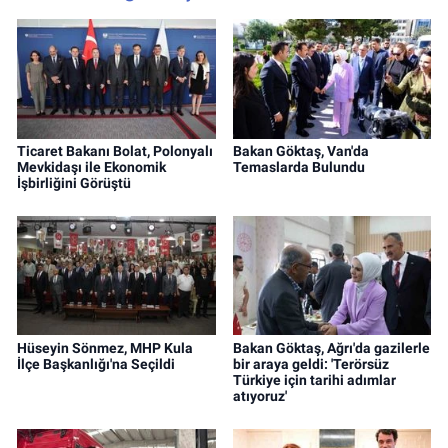
Ticaret Bakanı Bolat, Polonyalı
Bakan Göktaş, Van'da
Mevkidaşı ile Ekonomik
Temaslarda Bulundu
İşbirliğini Görüştü
Hüseyin Sönmez, MHP Kula
Bakan Göktaş, Ağrı'da gazilerle
İlçe Başkanlığı'na Seçildi
bir araya geldi: 'Terörsüz
Türkiye için tarihi adımlar
atıyoruz'