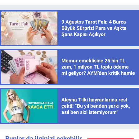
9 Ağustos Tarot Falı: 4 Burca
Büyük Sürpriz! Para ve Aşkta
Şans Kapısı Açılıyor
Memur emeklisine 25 bin TL
zam, 1 milyon TL toplu ödeme
mi geliyor? AYM’den kritik hamle
Aleyna Tilki hayranlarına rest
çekti! “Bu yıl benden şarkı yok,
asıl ben sizi istemiyorum”
Bunlar da ilginizi çekebilir