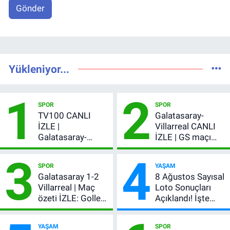
Gönder
Yükleniyor...
1
2
SPOR
SPOR
TV100 CANLI
Galatasaray-
İZLE |
Villarreal CANLI
Galatasaray-
İZLE | GS maçı
Villarreal maçı
hangi kanalda,
3
4
başladı! GS maçı
şifresiz mi?
SPOR
YAŞAM
şifresiz canlı yayın
Galatasaray 1-2
8 Ağustos Sayısal
Villarreal | Maç
Loto Sonuçları
özeti İZLE: Goller
Açıklandı! İşte
peş peşe geldi,
Kazandıran 6
Okan Buruk
Numara
YAŞAM
SPOR