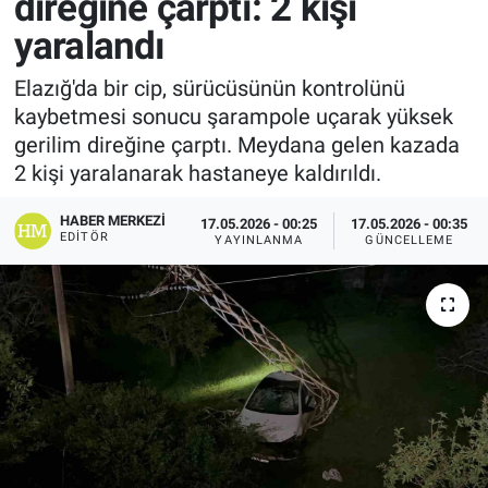
direğine çarptı: 2 kişi
yaralandı
Elazığ'da bir cip, sürücüsünün kontrolünü
kaybetmesi sonucu şarampole uçarak yüksek
gerilim direğine çarptı. Meydana gelen kazada
2 kişi yaralanarak hastaneye kaldırıldı.
HABER MERKEZI
17.05.2026 - 00:25
17.05.2026 - 00:35
EDITÖR
YAYINLANMA
GÜNCELLEME