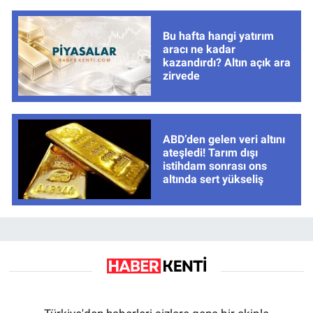
Bu hafta hangi yatırım
aracı ne kadar
kazandırdı? Altın açık ara
zirvede
ABD’den gelen veri altını
ateşledi! Tarım dışı
istihdam sonrası ons
altında sert yükseliş