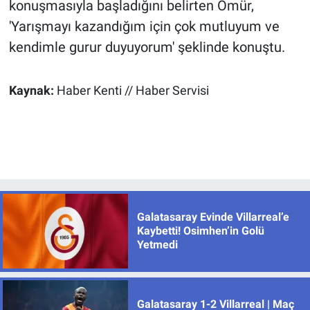
konuşmasıyla başladığını belirten Ömür,
'Yarışmayı kazandığım için çok mutluyum ve
kendimle gurur duyuyorum' şeklinde konuştu.
Kaynak:
Haber Kenti // Haber Servisi
Galatasaray Evinde Villarreal’e
Kaybetti! Osimhen’in Golü
Yetmedi
Galatasaray 1-2 Villarreal | Maç