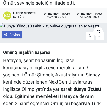
Ömür, sevinçle geldiğini ifade etti.
HABER MERKEZI
25.04.2026 - 09:49
25.04.2026 - 09:55
EDITÖR
YAYINLANMA
GÜNCELLEME
Paylaş
-
+
A
A
Ömür Şimşek'in Başarısı
Hatay'da, şehit babasının İngilizce
konuşmasıyla İngilizceye merakı artan 9
yaşındaki Ömür Şimşek, Avustralya'nın Sidney
kentinde düzenlenen NextGen Uluslararası
İngilizce Olimpiyatı'nda yarışarak
dünya 3'cüsü
oldu. Eğitimine memleketi Hatay'da devam
eden 2. sınıf öğrencisi Ömür, bu başarıyla Türk