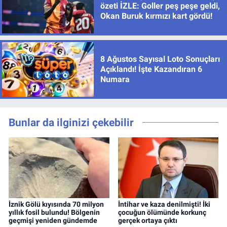
özeti İZLE: Goller peş peşe geldi,
Okan Buruk kırmızı kart gördü!
8 Ağustos Sayısal Loto Sonuçları
Açıklandı! İşte Kazandıran 6
Numara
Bunlar da ilginizi çekebilir
İznik Gölü kıyısında 70 milyon
İntihar ve kaza denilmişti! İki
yıllık fosil bulundu! Bölgenin
çocuğun ölümünde korkunç
geçmişi yeniden gündemde
gerçek ortaya çıktı