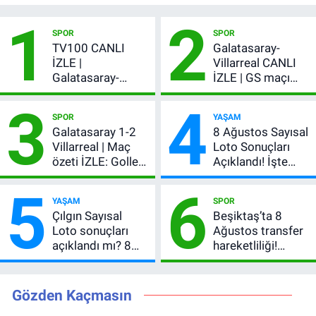
1
2
SPOR
SPOR
TV100 CANLI
Galatasaray-
İZLE |
Villarreal CANLI
Galatasaray-
İZLE | GS maçı
Villarreal maçı
hangi kanalda,
3
4
başladı! GS maçı
şifresiz mi?
SPOR
YAŞAM
şifresiz canlı yayın
Galatasaray 1-2
8 Ağustos Sayısal
Villarreal | Maç
Loto Sonuçları
özeti İZLE: Goller
Açıklandı! İşte
peş peşe geldi,
Kazandıran 6
5
6
Okan Buruk
Numara
YAŞAM
SPOR
kırmızı kart gördü!
Çılgın Sayısal
Beşiktaş’ta 8
Loto sonuçları
Ağustos transfer
açıklandı mı? 8
hareketliliği!
Ağustos 2026
Yönetim 5 bölge
kazanan
için düğmeye
numaralar
bastı
Gözden Kaçmasın