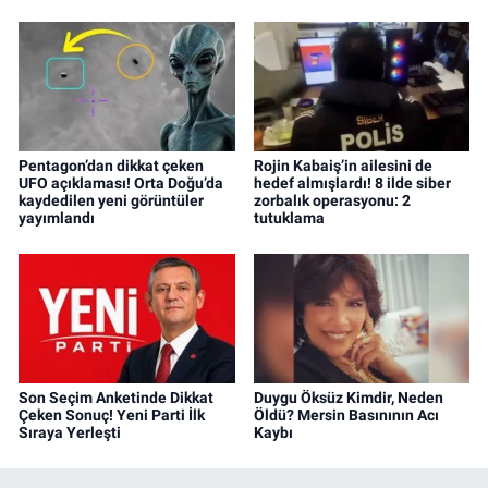
Pentagon’dan dikkat çeken
Rojin Kabaiş’in ailesini de
UFO açıklaması! Orta Doğu’da
hedef almışlardı! 8 ilde siber
kaydedilen yeni görüntüler
zorbalık operasyonu: 2
yayımlandı
tutuklama
Son Seçim Anketinde Dikkat
Duygu Öksüz Kimdir, Neden
Çeken Sonuç! Yeni Parti İlk
Öldü? Mersin Basınının Acı
Sıraya Yerleşti
Kaybı