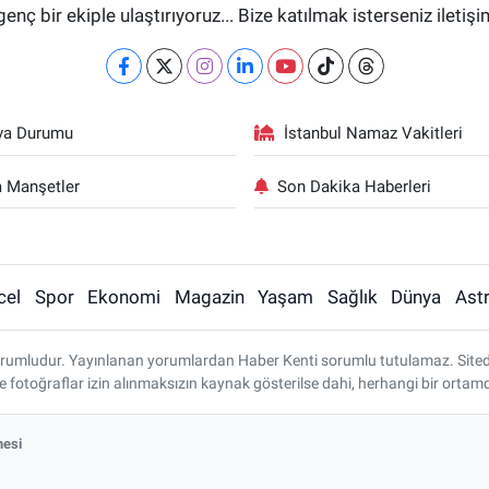
genç bir ekiple ulaştırıyoruz... Bize katılmak isterseniz iletiş
va Durumu
İstanbul Namaz Vakitleri
 Manşetler
Son Dakika Haberleri
cel
Spor
Ekonomi
Magazin
Yaşam
Sağlık
Dünya
Astr
rumludur. Yayınlanan yorumlardan Haber Kenti sorumlu tutulamaz. Sitedeki 
ve fotoğraflar izin alınmaksızın kaynak gösterilse dahi, herhangi bir ort
mesi