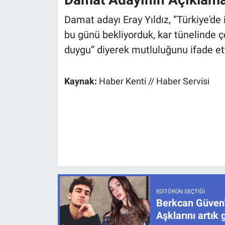
Damat adayı Eray Yıldız, “Türkiye'de i
bu günü bekliyorduk, kar tünelinde ç
duygu” diyerek mutluluğunu ifade ett
Kaynak:
Haber Kenti // Haber Servisi
EDITÖRÜN SEÇTIĞI
Berkcan Güven’
Aşklarını artık 