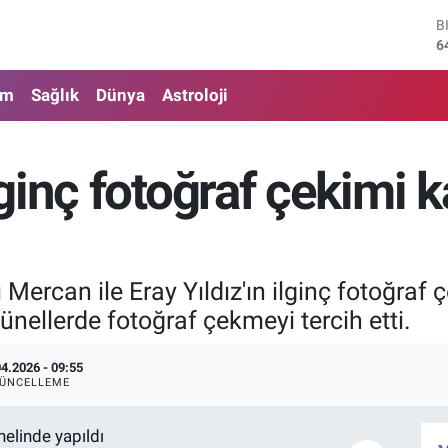
B
6
D
4
am
Sağlık
Dünya
Astroloji
E
5
S
6
ginç fotoğraf çekimi k
G
6
B
1
 Mercan ile Eray Yıldız'ın ilginç fotoğraf 
ünellerde fotoğraf çekmeyi tercih etti.
04.2026 - 09:55
ÜNCELLEME