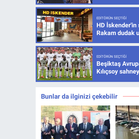
EDITÖRÜN SEÇTIĞI
HD İskender'in 
Rakam dudak u
EDITÖRÜN SEÇTIĞI
Beşiktaş Avrupa
Kılıçsoy sahney
Bunlar da ilginizi çekebilir