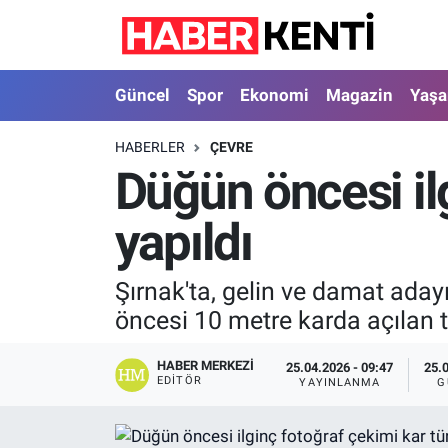
Güncel
Nöbetçi Eczaneler
Güncel
Spor
Ekonomi
Magazin
Yaş
Spor
Hava Durumu
HABERLER
ÇEVRE
Düğün öncesi il
Ekonomi
İstanbul Namaz Vakitleri
yapıldı
Magazin
Trafik Durumu
Yaşam
Süper Lig Puan Durumu ve Fikstür
Şırnak'ta, gelin ve damat adayı
öncesi 10 metre karda açılan t
Sağlık
Tüm Manşetler
HABER MERKEZI
25.04.2026 - 09:47
25.
Dünya
Son Dakika Haberleri
EDITÖR
YAYINLANMA
G
Astroloji
Haber Arşivi