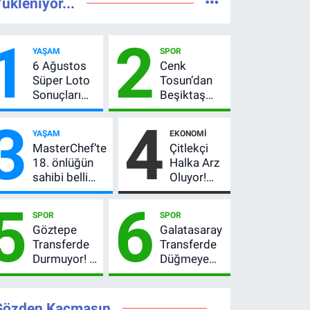
ükleniyor...
1
2
YAŞAM
SPOR
6 Ağustos
Cenk
Süper Loto
Tosun’dan
Sonuçları
Beşiktaş
Açıklandı!
açıklaması:
3
4
237 Milyon
“Ev” dedi,
YAŞAM
EKONOMI
TL’lik Çekiliş
asıl mesajı
MasterChef’te
Çitlekçi
satır
18. önlüğün
Halka Arz
arasında
sahibi belli
Oluyor!
verdi
oldu! Ana
SPK
5
6
kadroya giren
Onayladı:
SPOR
SPOR
yarışmacı kim
Fiyatı, Lot
Göztepe
Galatasaray
oldu?
Sayısı ve
Transferde
Transferde
Talep
Durmuyor! 6
Düğmeye
Toplama
İmza
Bastı! Leao,
Tarihi
Sonrası Yeni
Camavinga
Hedefler
ve
Gözden Kaçmasın