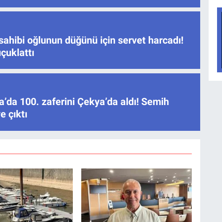
sahibi oğlunun düğünü için servet harcadı!
çuklattı
’da 100. zaferini Çekya’da aldı! Semih
e çıktı