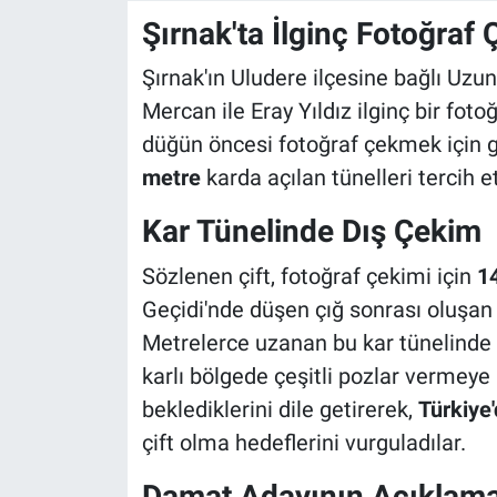
Şırnak'ta İlginç Fotoğraf 
Şırnak'ın Uludere ilçesine bağlı Uzu
Mercan ile Eray Yıldız ilginç bir fotoğ
düğün öncesi fotoğraf çekmek için g
metre
karda açılan tünelleri tercih et
Kar Tünelinde Dış Çekim
Sözlenen çift, fotoğraf çekimi için
1
Geçidi'nde düşen çığ sonrası oluşan
Metrelerce uzanan bu kar tünelinde 
karlı bölgede çeşitli pozlar vermeye ba
beklediklerini dile getirerek,
Türkiye
çift olma hedeflerini vurguladılar.
Damat Adayının Açıklama