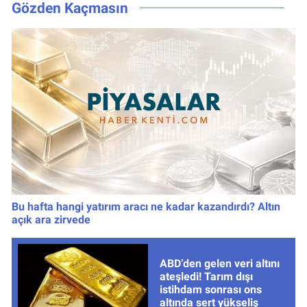
numaralar
bastı
Gözden Kaçmasın
Bu hafta hangi yatırım aracı ne kadar kazandırdı? Altın
açık ara zirvede
ABD’den gelen veri altını
ateşledi! Tarım dışı
istihdam sonrası ons
altında sert yükseliş