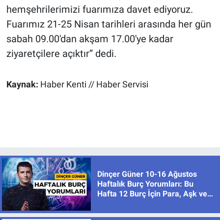
hemşehrilerimizi fuarımıza davet ediyoruz.
Fuarımız 21-25 Nisan tarihleri arasında her gün
sabah 09.00'dan akşam 17.00'ye kadar
ziyaretçilere açıktır” dedi.
Kaynak:
Haber Kenti // Haber Servisi
Dinçer Güner 10-16 Ağustos
Haftalık Burç Yorumları: Bu
Hafta 12 Burç İçin Para, Aşk ve
Karar Zamanı