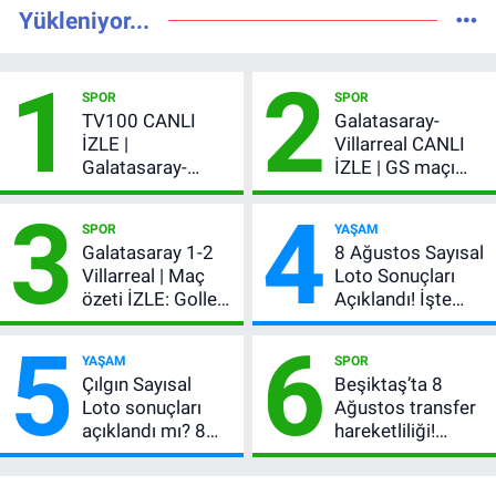
Yükleniyor...
1
2
SPOR
SPOR
TV100 CANLI
Galatasaray-
İZLE |
Villarreal CANLI
Galatasaray-
İZLE | GS maçı
Villarreal maçı
hangi kanalda,
3
4
başladı! GS maçı
şifresiz mi?
SPOR
YAŞAM
şifresiz canlı yayın
Galatasaray 1-2
8 Ağustos Sayısal
Villarreal | Maç
Loto Sonuçları
özeti İZLE: Goller
Açıklandı! İşte
peş peşe geldi,
Kazandıran 6
5
6
Okan Buruk
Numara
YAŞAM
SPOR
kırmızı kart gördü!
Çılgın Sayısal
Beşiktaş’ta 8
Loto sonuçları
Ağustos transfer
açıklandı mı? 8
hareketliliği!
Ağustos 2026
Yönetim 5 bölge
kazanan
için düğmeye