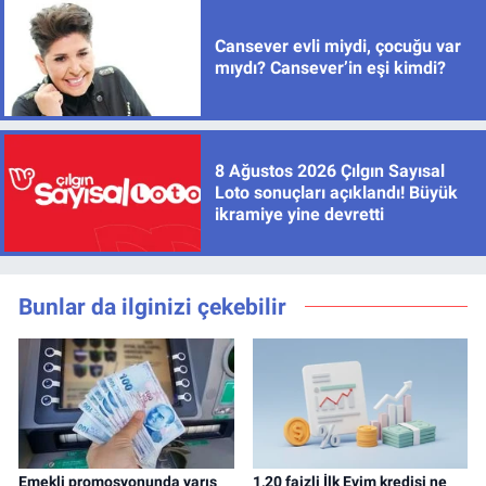
Cansever evli miydi, çocuğu var
mıydı? Cansever’in eşi kimdi?
8 Ağustos 2026 Çılgın Sayısal
Loto sonuçları açıklandı! Büyük
ikramiye yine devretti
Bunlar da ilginizi çekebilir
Emekli promosyonunda yarış
1,20 faizli İlk Evim kredisi ne