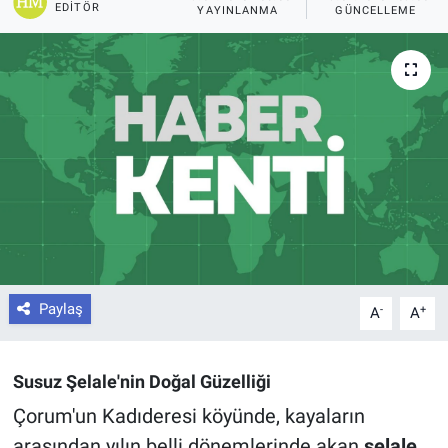
EDITÖR
YAYINLANMA
GÜNCELLEME
Paylaş
-
+
A
A
Susuz Şelale'nin Doğal Güzelliği
Çorum'un Kadıderesi köyünde, kayaların
arasından yılın belli dönemlerinde akan
şelale
,