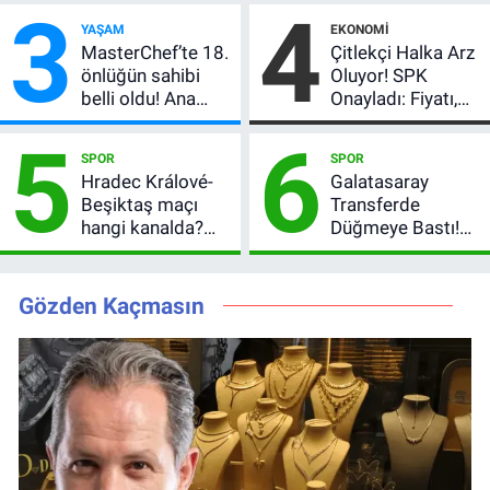
3
4
Çekiliş
satır arasında
YAŞAM
EKONOMI
verdi
MasterChef’te 18.
Çitlekçi Halka Arz
önlüğün sahibi
Oluyor! SPK
belli oldu! Ana
Onayladı: Fiyatı,
kadroya giren
Lot Sayısı ve
5
6
yarışmacı kim
Talep Toplama
SPOR
SPOR
oldu?
Tarihi
Hradec Králové-
Galatasaray
Beşiktaş maçı
Transferde
hangi kanalda?
Düğmeye Bastı!
Şifresiz canlı yayın
Leao, Camavinga
izleme rehberi
ve Pavard’da Son
Durum
Gözden Kaçmasın