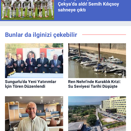
Çekya’da aldı! Semih Kılıçsoy
sahneye çıktı
Bunlar da ilginizi çekebilir
Sungurlu'da Yeni Yatırımlar
Ren Nehri'nde Kuraklık Krizi:
İçin Tören Düzenlendi
Su Seviyesi Tarihi Düşüşte