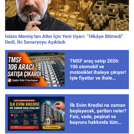
İslam Memiş’ten Altın İçin Yeni Uyarı: “Hikâye Bitmedi”
Dedi, İki Senaryoyu Açıkladı
TMSF araç satışı 2026:
106 otomobil ve
motosiklet ihaleye çıkıyor!
İşte fiyatlar ve ihale
tarihleri
İlk Evim Kredisi ne zaman
başlayacak, şartları neler?
Faiz, vade, peşinat ve
başvuru hakkında tüm
cevaplar