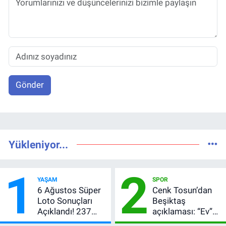
Gönder
Yükleniyor...
1
2
YAŞAM
SPOR
6 Ağustos Süper
Cenk Tosun’dan
Loto Sonuçları
Beşiktaş
Açıklandı! 237
açıklaması: “Ev”
Milyon TL’lik
dedi, asıl mesajı