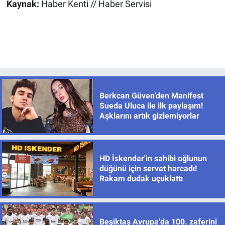
Kaynak:
Haber Kenti // Haber Servisi
Berkcan Güven’den Manifest
Sueda Uluca ile ilk paylaşım!
Aşklarını artık gizlemiyorlar
HD İskender'in sahibi oğlunun
düğünü için servet harcadı!
Rakam dudak uçuklattı
Beşiktaş Avrupa’da 100. zaferini