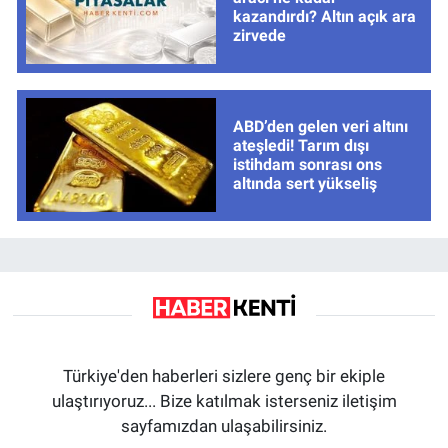
kazandırdı? Altın açık ara
zirvede
ABD’den gelen veri altını
ateşledi! Tarım dışı
istihdam sonrası ons
altında sert yükseliş
Türkiye'den haberleri sizlere genç bir ekiple
ulaştırıyoruz... Bize katılmak isterseniz iletişim
sayfamızdan ulaşabilirsiniz.