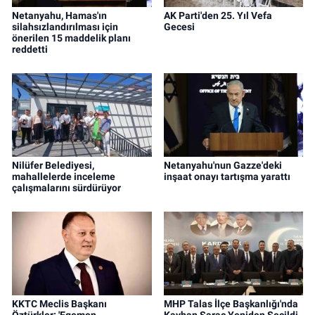
Netanyahu, Hamas'ın
AK Parti'den 25. Yıl Vefa
silahsızlandırılması için
Gecesi
önerilen 15 maddelik planı
reddetti
Nilüfer Belediyesi,
Netanyahu'nun Gazze'deki
mahallelerde inceleme
inşaat onayı tartışma yarattı
çalışmalarını sürdürüyor
KKTC Meclis Başkanı
MHP Talas İlçe Başkanlığı'nda