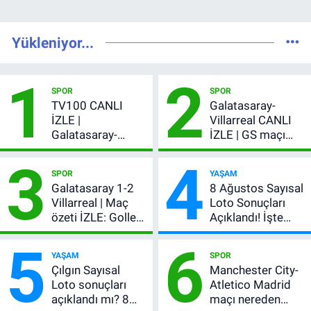
Yükleniyor...
1
2
SPOR
SPOR
TV100 CANLI
Galatasaray-
İZLE |
Villarreal CANLI
Galatasaray-
İZLE | GS maçı
Villarreal maçı
hangi kanalda,
3
4
başladı! GS maçı
şifresiz mi?
SPOR
YAŞAM
şifresiz canlı yayın
Galatasaray 1-2
8 Ağustos Sayısal
Villarreal | Maç
Loto Sonuçları
özeti İZLE: Goller
Açıklandı! İşte
peş peşe geldi,
Kazandıran 6
5
6
Okan Buruk
Numara
YAŞAM
SPOR
kırmızı kart gördü!
Çılgın Sayısal
Manchester City-
Loto sonuçları
Atletico Madrid
açıklandı mı? 8
maçı nereden