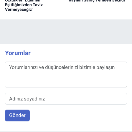
Öztürkler: 'Egemen
Kayhan Saraç Yeniden Seçildi
Eşitliğimizden Taviz
Vermeyeceğiz'
Yorumlar
Gönder