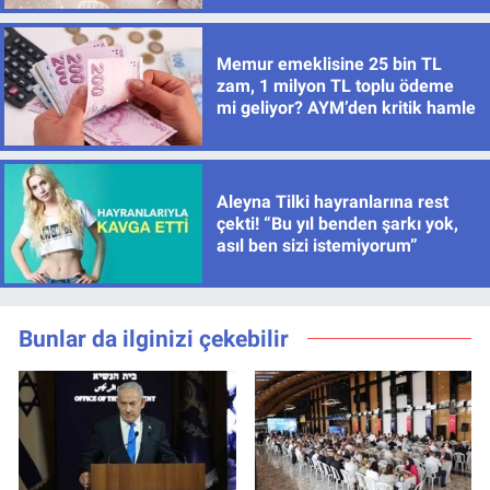
Memur emeklisine 25 bin TL
zam, 1 milyon TL toplu ödeme
mi geliyor? AYM’den kritik hamle
Aleyna Tilki hayranlarına rest
çekti! “Bu yıl benden şarkı yok,
asıl ben sizi istemiyorum”
Bunlar da ilginizi çekebilir