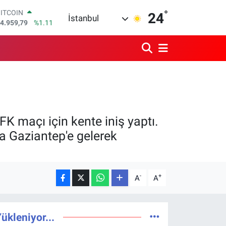
4.959,79
%1.11
°
24
DOLAR
İstanbul
7,7436
%0.18
EURO
5,2510
%0.32
STERLİN
4,4811
%0.38
GRAM ALTIN
660.55
%0.03
BİST100
3.779
%-14
K maçı için kente iniş yaptı.
la Gaziantep'e gelerek
-
+
A
A
ükleniyor...