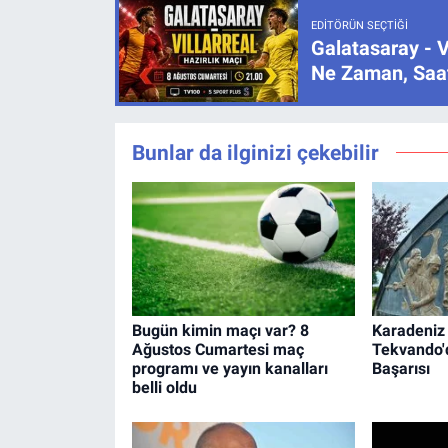
EDITÖRÜN SEÇTIĞI
Galatasaray - V
Ne Zaman, Saat
Bunlar da ilginizi çekebilir
Bugün kimin maçı var? 8
Karadeniz 
Ağustos Cumartesi maç
Tekvando
programı ve yayın kanalları
Başarısı
belli oldu