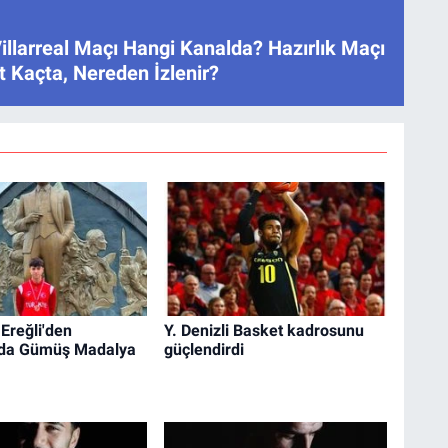
illarreal Maçı Hangi Kanalda? Hazırlık Maçı
 Kaçta, Nereden İzlenir?
Ereğli'den
Y. Denizli Basket kadrosunu
'da Gümüş Madalya
güçlendirdi