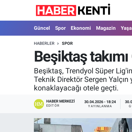
Güncel
Nöbetçi Eczaneler
Güncel
Spor
Ekonomi
Magazin
Yaş
Spor
Hava Durumu
HABERLER
SPOR
Beşiktaş takımı 
Ekonomi
İstanbul Namaz Vakitleri
Magazin
Trafik Durumu
Beşiktaş, Trendyol Süper Lig'i
Teknik Direktör Sergen Yalçın 
Yaşam
Süper Lig Puan Durumu ve Fikstür
konaklayacağı otele geçti.
Sağlık
Tüm Manşetler
HABER MERKEZI
30.04.2026 - 18:24
30.
EDITÖR
YAYINLANMA
G
Dünya
Son Dakika Haberleri
Astroloji
Haber Arşivi