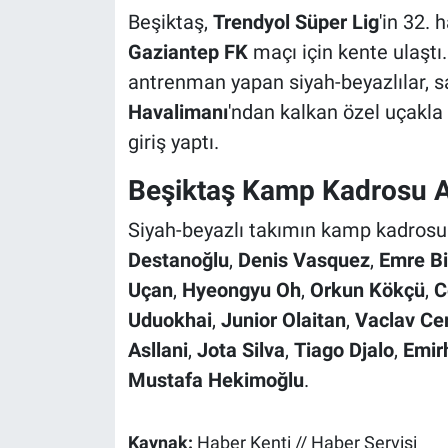
Beşiktaş,
Trendyol Süper Lig
'in 32.
Gaziantep FK
maçı için kente ulaştı
antrenman yapan siyah-beyazlılar, s
Havalimanı
'ndan kalkan özel uçakla
giriş yaptı.
Beşiktaş Kamp Kadrosu A
Siyah-beyazlı takımın kamp kadrosun
Destanoğlu
,
Denis Vasquez
,
Emre Bi
Uçan
,
Hyeongyu Oh
,
Orkun Kökçü
,
C
Uduokhai
,
Junior Olaitan
,
Vaclav Ce
Asllani
,
Jota Silva
,
Tiago Djalo
,
Emir
Mustafa Hekimoğlu
.
Kaynak:
Haber Kenti // Haber Servisi