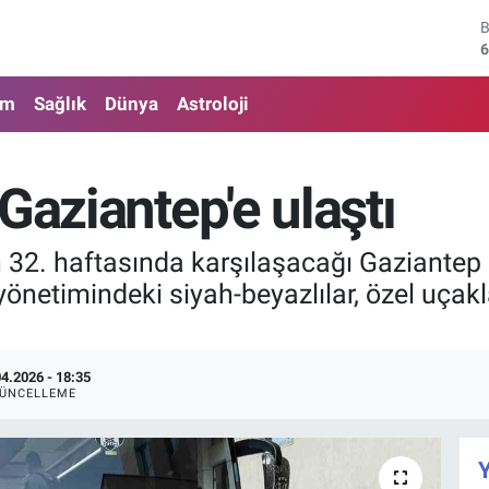
6
4
5
am
Sağlık
Dünya
Astroloji
6
6
Gaziantep'e ulaştı
1
n 32. haftasında karşılaşacağı Gaziantep F
yönetimindeki siyah-beyazlılar, özel uçak
04.2026 - 18:35
ÜNCELLEME
Y