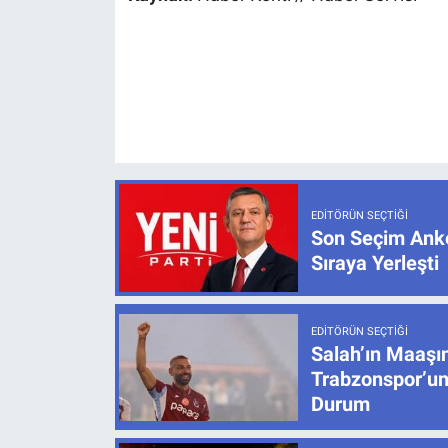
EDITÖRÜN SEÇTIĞI
Son Seçim Anke
Sıraya Yerleşti
EDITÖRÜN SEÇTIĞI
Salah’ın Maaşı
Trabzonspor’un
Durum