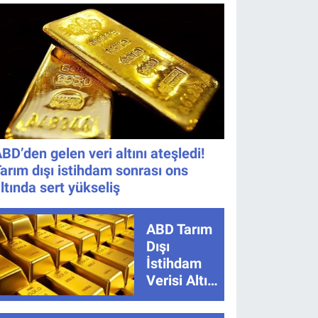
Kaçta,
Oldu!
Nereden
İzlenir?
BD’den gelen veri altını ateşledi!
arım dışı istihdam sonrası ons
ltında sert yükseliş
ABD Tarım
Dışı
İstihdam
Verisi Altını
Nasıl
Etkiler?