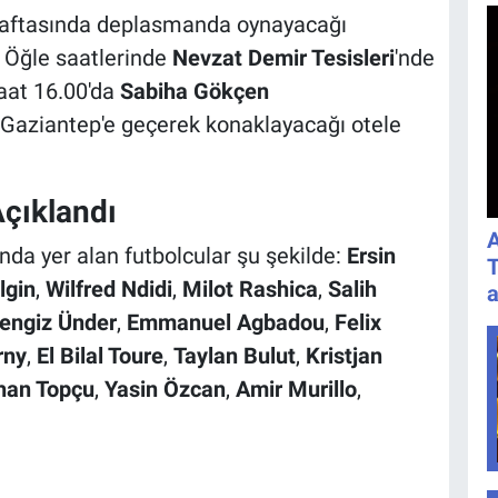
 haftasında deplasmanda oynayacağı
. Öğle saatlerinde
Nevzat Demir Tesisleri
'nde
aat 16.00'da
Sabiha Gökçen
 Gaziantep'e geçerek konaklayacağı otele
çıklandı
A
da yer alan futbolcular şu şekilde:
Ersin
T
lgin
,
Wilfred Ndidi
,
Milot Rashica
,
Salih
a
engiz Ünder
,
Emmanuel Agbadou
,
Felix
rny
,
El Bilal Toure
,
Taylan Bulut
,
Kristjan
han Topçu
,
Yasin Özcan
,
Amir Murillo
,