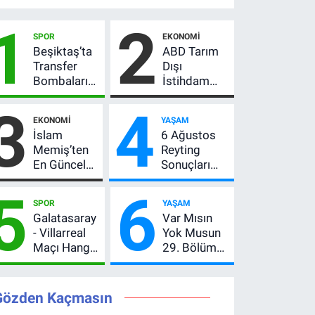
1
2
SPOR
EKONOMI
Beşiktaş’ta
ABD Tarım
Transfer
Dışı
Bombaları
İstihdam
Peş Peşe!
Verisi Altını
3
4
Adalı
Nasıl
EKONOMI
YAŞAM
Vlahovic’i
Etkiler? Çok
İslam
6 Ağustos
Açıkladı, 5
Basit
Memiş’ten
Reyting
Yıldız Daha
Anlatımla
En Güncel
Sonuçları
Listede
Rehber
Altın
Açıklandı!
5
6
Yorumu!
Zirve El
SPOR
YAŞAM
Gram Altın
Değiştirdi:
Galatasaray
Var Mısın
İçin 6.350
Muhtemel
- Villarreal
Yok Musun
TL Uyarısı,
Aşk,
Maçı Hangi
29. Bölüm
Yıl Sonu
MasterChef'i
Kanalda?
Ne Zaman?
Beklentisi
Geride
Hazırlık
Yayın Günü
Değişmedi
Bıraktı
Maçı Ne
Değişti, Yeni
Gözden Kaçmasın
Zaman, Saat
Tarih Belli