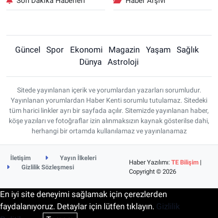
Son Dakika Haberleri
Haber Arşivi
Güncel
Spor
Ekonomi
Magazin
Yaşam
Sağlık
Dünya
Astroloji
Sitede yayınlanan içerik ve yorumlardan yazarları sorumludur.
Yayınlanan yorumlardan Haber Kenti sorumlu tutulamaz. Sitedeki
tüm harici linkler ayrı bir sayfada açılır. Sitemizde yayınlanan haber,
köşe yazıları ve fotoğraflar izin alınmaksızın kaynak gösterilse dahi,
herhangi bir ortamda kullanılamaz ve yayınlanamaz
İletişim
Yayın İlkeleri
Haber Yazılımı:
TE Bilişim
|
Gizlilik Sözleşmesi
Copyright © 2026
En iyi site deneyimi sağlamak için çerezlerden
faydalanıyoruz. Detaylar için lütfen tıklayın.
Gizlilik