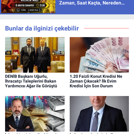
Zaman, Saat Kaçta, Nereden
İzlenir?
Bunlar da ilginizi çekebilir
DENİB Başkanı Uğurlu,
1.20 Faizli Konut Kredisi Ne
İhracatçı Taleplerini Bakan
Zaman Çıkacak? İlk Evim
Yardımcısı Ağar ile Görüştü
Kredisi İçin Son Durum