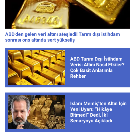
ABD’den gelen veri altını ateşledi! Tarım dışı istihdam
sonrası ons altında sert yükseliş
ABD Tarım Dışı İstihdam
Verisi Altını Nasıl Etkiler?
Çok Basit Anlatımla
Rehber
İslam Memiş’ten Altın İçin
Yeni Uyarı: “Hikâye
Bitmedi” Dedi, İki
Senaryoyu Açıkladı