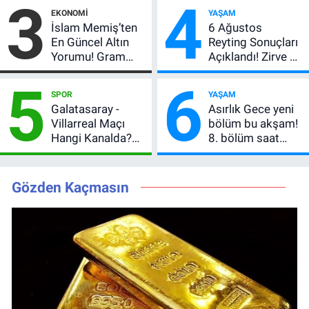
3
4
Vlahovic’i
Anlatımla Rehber
EKONOMI
YAŞAM
Açıkladı, 5 Yıldız
İslam Memiş’ten
6 Ağustos
Daha Listede
En Güncel Altın
Reyting Sonuçları
Yorumu! Gram
Açıklandı! Zirve El
Altın İçin 6.350 TL
Değiştirdi:
5
6
Uyarısı, Yıl Sonu
Muhtemel Aşk,
SPOR
YAŞAM
Beklentisi
MasterChef'i
Galatasaray -
Asırlık Gece yeni
Değişmedi
Geride Bıraktı
Villarreal Maçı
bölüm bu akşam!
Hangi Kanalda?
8. bölüm saat
Hazırlık Maçı Ne
kaçta, TRT 1 canlı
Zaman, Saat
nasıl izlenir?
Kaçta, Nereden
Gözden Kaçmasın
İzlenir?