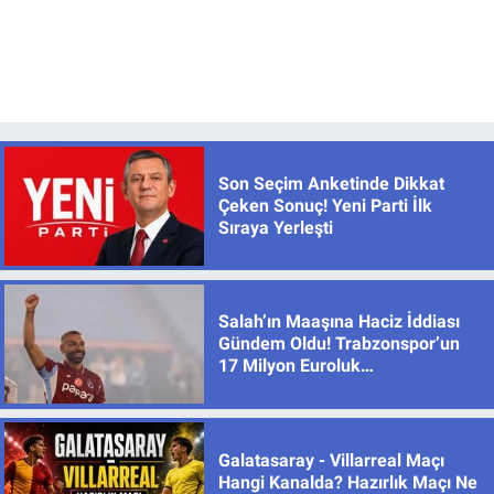
Son Seçim Anketinde Dikkat
Çeken Sonuç! Yeni Parti İlk
Sıraya Yerleşti
Salah’ın Maaşına Haciz İddiası
Gündem Oldu! Trabzonspor’un
17 Milyon Euroluk
Sözleşmesinde Son Durum
Galatasaray - Villarreal Maçı
Hangi Kanalda? Hazırlık Maçı Ne