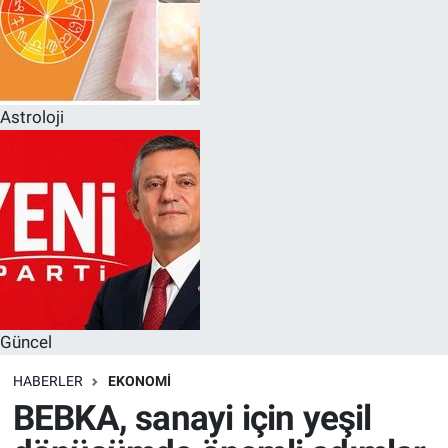
Astroloji
Güncel
HABERLER
EKONOMI
BEBKA, sanayi için yeşil