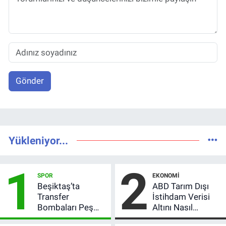
Gönder
Yükleniyor...
1
2
SPOR
EKONOMI
Beşiktaş’ta
ABD Tarım Dışı
Transfer
İstihdam Verisi
Bombaları Peş
Altını Nasıl
Peşe! Adalı
Etkiler? Çok Basit