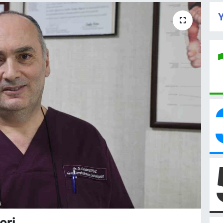
Y
eri