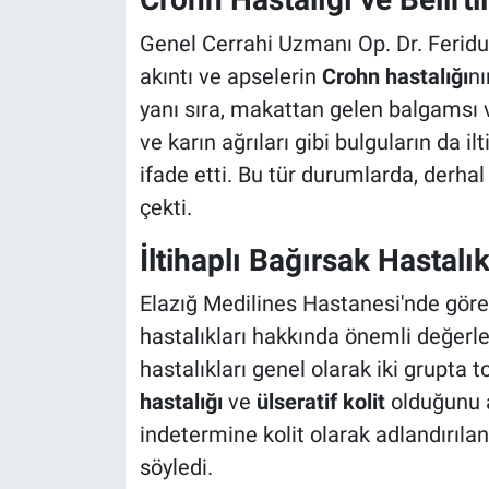
Genel Cerrahi Uzmanı Op. Dr. Ferid
akıntı ve apselerin
Crohn hastalığı
nı
yanı sıra, makattan gelen balgamsı v
ve karın ağrıları gibi bulguların da 
ifade etti. Bu tür durumlarda, derha
çekti.
İltihaplı Bağırsak Hastalık
Elazığ Medilines Hastanesi'nde göre
hastalıkları hakkında önemli değerle
hastalıkları genel olarak iki grupta t
hastalığı
ve
ülseratif kolit
olduğunu ak
indetermine kolit olarak adlandırıla
söyledi.