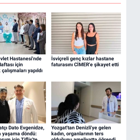
vlet Hastanesi'nde
İsviçreli genç kızlar hastane
ftası için
faturasını CİMER'e şikayet etti
 çalışmaları yapıldı
tçı Dato Evgenidze,
Yozgat'tan Denizli'ye gelen
da yaşama döndü:
kadın, organlarının ters
rum için Tiflis'te
olduğunu ameliyatta öğrendi