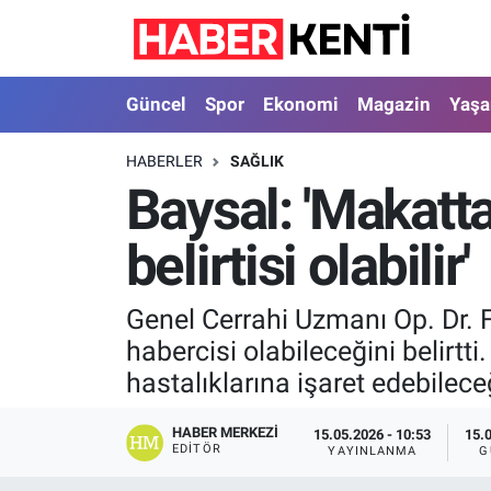
Güncel
Nöbetçi Eczaneler
Güncel
Spor
Ekonomi
Magazin
Yaş
Spor
Hava Durumu
HABERLER
SAĞLIK
Baysal: 'Makatta
Ekonomi
İstanbul Namaz Vakitleri
belirtisi olabilir'
Magazin
Trafik Durumu
Yaşam
Süper Lig Puan Durumu ve Fikstür
Genel Cerrahi Uzmanı Op. Dr. F
habercisi olabileceğini belirtti.
Sağlık
Tüm Manşetler
hastalıklarına işaret edebilece
Dünya
Son Dakika Haberleri
HABER MERKEZI
15.05.2026 - 10:53
15.
EDITÖR
YAYINLANMA
G
Astroloji
Haber Arşivi