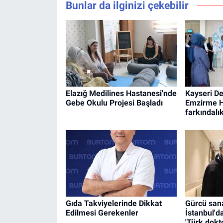
Bunlar da ilginizi çekebilir
Elazığ Medilines Hastanesi'nde
Kayseri De
Gebe Okulu Projesi Başladı
Emzirme Ha
farkındalık
Gıda Takviyelerinde Dikkat
Gürcü sana
Edilmesi Gerekenler
İstanbul'
'Türk dokto