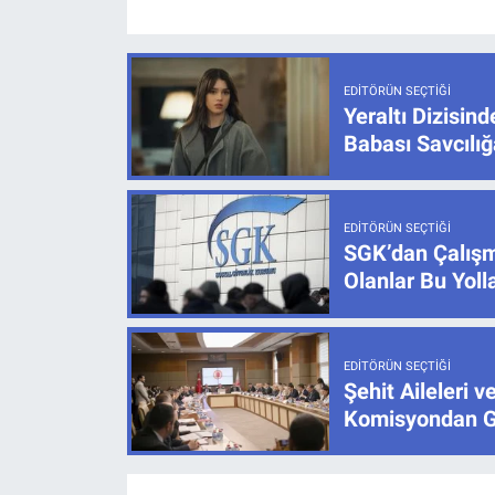
EDITÖRÜN SEÇTIĞI
Yeraltı Dizisind
Babası Savcılı
EDITÖRÜN SEÇTIĞI
SGK’dan Çalışm
Olanlar Bu Yoll
EDITÖRÜN SEÇTIĞI
Şehit Aileleri v
Komisyondan G