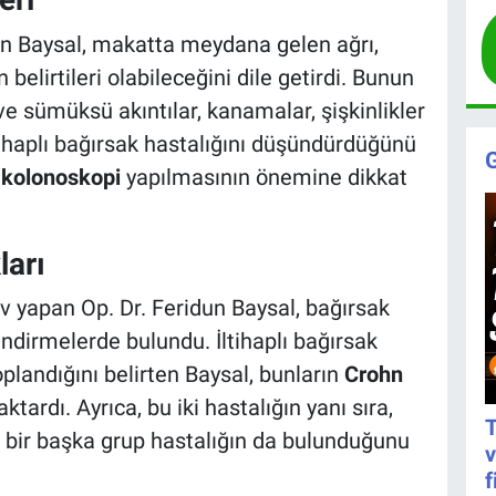
un Baysal, makatta meydana gelen ağrı,
n belirtileri olabileceğini dile getirdi. Bunun
e sümüksü akıntılar, kanamalar, şişkinlikler
iltihaplı bağırsak hastalığını düşündürdüğünü
l
kolonoskopi
yapılmasının önemine dikkat
ları
v yapan Op. Dr. Feridun Baysal, bağırsak
ndirmelerde bulundu. İltihaplı bağırsak
oplandığını belirten Baysal, bunların
Crohn
tardı. Ayrıca, bu iki hastalığın yanı sıra,
T
n bir başka grup hastalığın da bulunduğunu
v
f