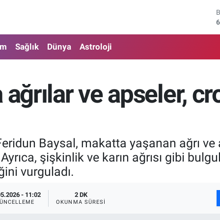
4
5
am
Sağlık
Dünya
Astroloji
6
6
 ağrılar ve apseler, cr
1
6
eridun Baysal, makatta yaşanan ağrı ve a
 Ayrıca, şişkinlik ve karın ağrısı gibi bulgu
ğini vurguladı.
05.2026 - 11:02
2 DK
ÜNCELLEME
OKUNMA SÜRESI