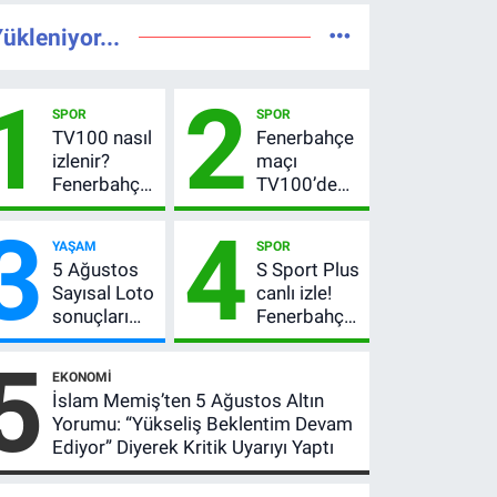
ükleniyor...
1
2
SPOR
SPOR
TV100 nasıl
Fenerbahçe
izlenir?
maçı
Fenerbahçe-
TV100’de
Sturm Graz
mi? Sturm
3
4
maçı
Graz maçı
YAŞAM
SPOR
şifresiz
hangi
5 Ağustos
S Sport Plus
canlı yayın
kanalda,
Sayısal Loto
canlı izle!
bilgileri
saat kaçta?
sonuçları
Fenerbahçe-
açıklandı!
Sturm Graz
5
522 milyon
maçı nasıl
EKONOMI
TL devretti
izlenir?
İslam Memiş’ten 5 Ağustos Altın
Yorumu: “Yükseliş Beklentim Devam
Ediyor” Diyerek Kritik Uyarıyı Yaptı