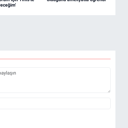
receğim'