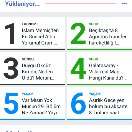
Yükleniyor...
1
2
EKONOMI
SPOR
İslam Memiş’ten
Beşiktaş’ta 8
En Güncel Altın
Ağustos transfer
Yorumu! Gram
hareketliliği!
Altın İçin 6.350 TL
Yönetim 5 bölge
3
4
Uyarısı, Yıl Sonu
için düğmeye
GÜNCEL
SPOR
Beklentisi
bastı
Duygu Öksüz
Galatasaray -
Değişmedi
Kimdir, Neden
Villarreal Maçı
Öldü? Mersin
Hangi Kanalda?
Basınının Acı
Hazırlık Maçı Ne
5
6
Kaybı
Zaman, Saat
YAŞAM
YAŞAM
Kaçta, Nereden
Var Mısın Yok
Asırlık Gece yeni
İzlenir?
Musun 29. Bölüm
bölüm bu akşam!
Ne Zaman? Yayın
8. bölüm saat
Günü Değişti, Yeni
kaçta, TRT 1 canlı
Tarih Belli Oldu!
nasıl izlenir?