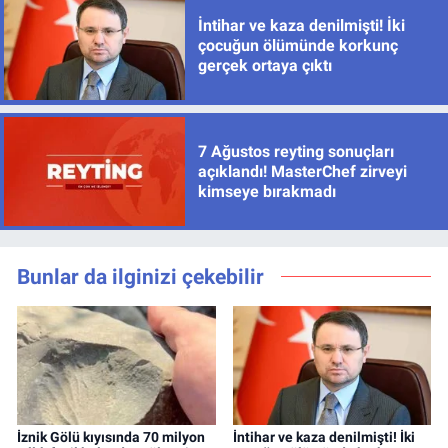
İntihar ve kaza denilmişti! İki
çocuğun ölümünde korkunç
gerçek ortaya çıktı
7 Ağustos reyting sonuçları
açıklandı! MasterChef zirveyi
kimseye bırakmadı
Bunlar da ilginizi çekebilir
İznik Gölü kıyısında 70 milyon
İntihar ve kaza denilmişti! İki