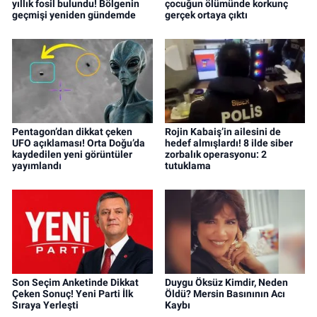
yıllık fosil bulundu! Bölgenin
çocuğun ölümünde korkunç
geçmişi yeniden gündemde
gerçek ortaya çıktı
Pentagon’dan dikkat çeken
Rojin Kabaiş’in ailesini de
UFO açıklaması! Orta Doğu’da
hedef almışlardı! 8 ilde siber
kaydedilen yeni görüntüler
zorbalık operasyonu: 2
yayımlandı
tutuklama
Son Seçim Anketinde Dikkat
Duygu Öksüz Kimdir, Neden
Çeken Sonuç! Yeni Parti İlk
Öldü? Mersin Basınının Acı
Sıraya Yerleşti
Kaybı