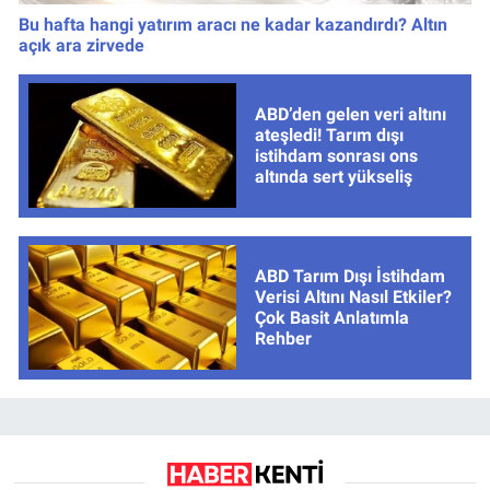
Bu hafta hangi yatırım aracı ne kadar kazandırdı? Altın
açık ara zirvede
ABD’den gelen veri altını
ateşledi! Tarım dışı
istihdam sonrası ons
altında sert yükseliş
ABD Tarım Dışı İstihdam
Verisi Altını Nasıl Etkiler?
Çok Basit Anlatımla
Rehber