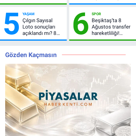
peş peşe geldi,
Kazandıran 6
5
6
Okan Buruk
Numara
YAŞAM
SPOR
kırmızı kart gördü!
Çılgın Sayısal
Beşiktaş’ta 8
Loto sonuçları
Ağustos transfer
açıklandı mı? 8
hareketliliği!
Ağustos 2026
Yönetim 5 bölge
kazanan
için düğmeye
numaralar
bastı
Gözden Kaçmasın