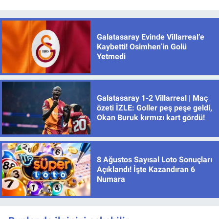
Galatasaray Evinde Villarreal’e
Kaybetti! Osimhen’in Golü
Yetmedi
Galatasaray 1-2 Villarreal | Maç
özeti İZLE: Goller peş peşe geldi,
Okan Buruk kırmızı kart gördü!
8 Ağustos Sayısal Loto Sonuçları
Açıklandı! İşte Kazandıran 6
Numara