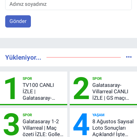
Gönder
Yükleniyor...
1
2
SPOR
SPOR
TV100 CANLI
Galatasaray-
İZLE |
Villarreal CANLI
Galatasaray-
İZLE | GS maçı
Villarreal maçı
hangi kanalda,
3
4
başladı! GS maçı
şifresiz mi?
SPOR
YAŞAM
şifresiz canlı yayın
Galatasaray 1-2
8 Ağustos Sayısal
Villarreal | Maç
Loto Sonuçları
özeti İZLE: Goller
Açıklandı! İşte