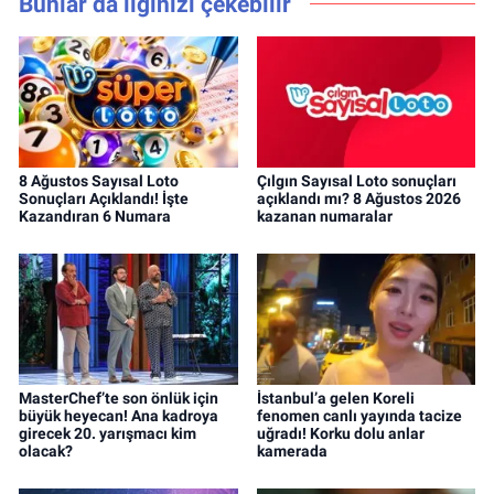
Bunlar da ilginizi çekebilir
8 Ağustos Sayısal Loto
Çılgın Sayısal Loto sonuçları
Sonuçları Açıklandı! İşte
açıklandı mı? 8 Ağustos 2026
Kazandıran 6 Numara
kazanan numaralar
MasterChef’te son önlük için
İstanbul’a gelen Koreli
büyük heyecan! Ana kadroya
fenomen canlı yayında tacize
girecek 20. yarışmacı kim
uğradı! Korku dolu anlar
olacak?
kamerada