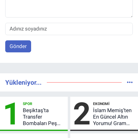
Gönder
Yükleniyor...
1
2
SPOR
EKONOMI
Beşiktaş’ta
İslam Memiş’ten
Transfer
En Güncel Altın
Bombaları Peş
Yorumu! Gram
Peşe! Adalı
Altın İçin 6.350 TL
Vlahovic’i
Uyarısı, Yıl Sonu