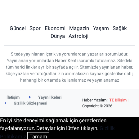
Güncel
Spor
Ekonomi
Magazin
Yaşam
Sağlık
Dünya
Astroloji
Sitede yayınlanan içerik ve yorumlardan yazarları sorumludur.
Yayınlanan yorumlardan Haber Kenti sorumlu tutulamaz. Sitedeki
tüm harici linkler ayrı bir sayfada açılır. Sitemizde yayınlanan haber,
köşe yazıları ve fotoğraflar izin alınmaksızın kaynak gösterilse dahi,
herhangi bir ortamda kullanılamaz ve yayınlanamaz
İletişim
Yayın İlkeleri
Haber Yazılımı:
TE Bilişim
|
Gizlilik Sözleşmesi
Copyright © 2026
En iyi site deneyimi sağlamak için çerezlerden
faydalanıyoruz. Detaylar için lütfen tıklayın.
Gizlilik
Politikamız
Tamam