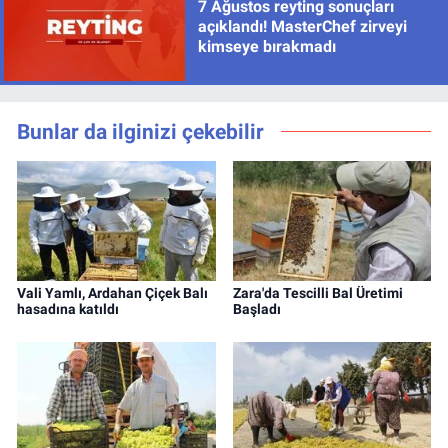
7 Ağustos reyting sonuçları
açıklandı! MasterChef zirveyi
kimseye bırakmadı
Bunlar da ilginizi çekebilir
Vali Yamlı, Ardahan Çiçek Balı
Zara'da Tescilli Bal Üretimi
hasadına katıldı
Başladı