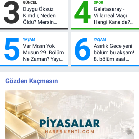
3
4
GÜNCEL
SPOR
Açıkladı, 5 Yıldız
Beklentisi
Duygu Öksüz
Galatasaray -
Daha Listede
Değişmedi
Kimdir, Neden
Villarreal Maçı
Öldü? Mersin
Hangi Kanalda?
Basınının Acı
Hazırlık Maçı Ne
5
6
Kaybı
Zaman, Saat
YAŞAM
YAŞAM
Kaçta, Nereden
Var Mısın Yok
Asırlık Gece yeni
İzlenir?
Musun 29. Bölüm
bölüm bu akşam!
Ne Zaman? Yayın
8. bölüm saat
Günü Değişti, Yeni
kaçta, TRT 1 canlı
Tarih Belli Oldu!
nasıl izlenir?
Gözden Kaçmasın