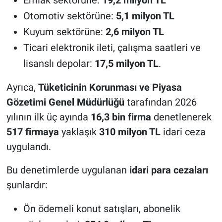
Emlak sektörüne:
19,2 milyon TL
Otomotiv sektörüne:
5,1 milyon TL
Kuyum sektörüne:
2,6 milyon TL
Ticari elektronik ileti, çalışma saatleri ve
lisanslı depolar:
17,5 milyon TL
.
Ayrıca,
Tüketicinin Korunması ve Piyasa
Gözetimi Genel Müdürlüğü
tarafından 2026
yılının ilk üç ayında
16,3 bin firma
denetlenerek
517 firmaya
yaklaşık
310 milyon TL
idari ceza
uygulandı.
Bu denetimlerde uygulanan
idari para cezaları
şunlardır:
Ön ödemeli konut satışları, abonelik