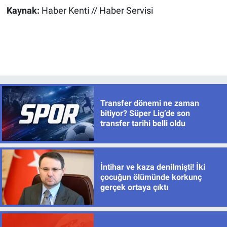
Kaynak:
Haber Kenti // Haber Servisi
Transfer dönemi ne zaman
bitiyor? Süper Lig’de son
transfer tarihi belli oldu
İntihar ve kaza denilmişti! İki
çocuğun ölümünde korkunç
gerçek ortaya çıktı