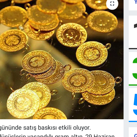
Y
gününde satış baskısı etkili oluyor.
düşüşlerin yaşandığı gram altın, 29 Haziran