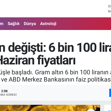
D
4
E
5
am
Sağlık
Dünya
Astroloji
S
6
G
6
 değişti: 6 bin 100 lir
B
1
Haziran fiyatları
B
6
üşle başladı. Gram altın 6 bin 100 liranın 
 ve ABD Merkez Bankasının faiz politikası
2 DK
MA SÜRESI