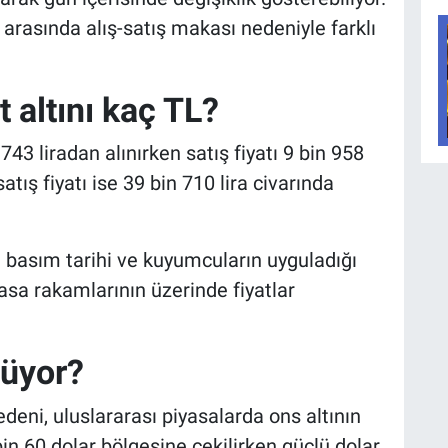
arasında alış-satış makası nedeniyle farklı
 altını kaç TL?
743 liradan alınırken satış fiyatı 9 bin 958
atış fiyatı ise 39 bin 710 lira civarında
nün basım tarihi ve kuyumcuların uyguladığı
yasa rakamlarının üzerinde fiyatlar
şüyor?
eni, uluslararası piyasalarda ons altının
in 60 dolar bölgesine çekilirken güçlü dolar