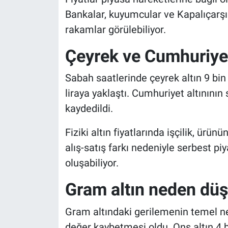
Bankalar, kuyumcular ve Kapalıçarşı 
rakamlar görülebiliyor.
Çeyrek ve Cumhuriyet
Sabah saatlerinde çeyrek altın 9 bin 
liraya yaklaştı. Cumhuriyet altınının s
kaydedildi.
Fiziki altın fiyatlarında işçilik, ürü
alış-satış farkı nedeniyle serbest pi
oluşabiliyor.
Gram altın neden dü
Gram altındaki gerilemenin temel ned
değer kaybetmesi oldu. Ons altın 4 b