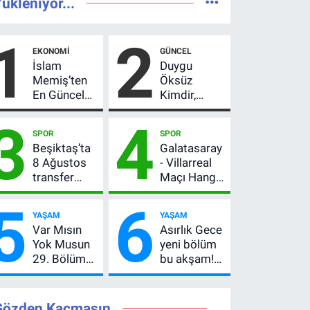
ükleniyor...
1
2
EKONOMI
GÜNCEL
İslam
Duygu
Memiş’ten
Öksüz
En Güncel
Kimdir,
Altın
Neden
3
4
Yorumu!
Öldü?
SPOR
SPOR
Gram Altın
Mersin
Beşiktaş’ta
Galatasaray
İçin 6.350
Basınının
8 Ağustos
- Villarreal
TL Uyarısı,
Acı Kaybı
transfer
Maçı Hangi
Yıl Sonu
hareketliliği!
Kanalda?
Beklentisi
5
6
Yönetim 5
Hazırlık
Değişmedi
YAŞAM
YAŞAM
bölge için
Maçı Ne
Var Mısın
Asırlık Gece
düğmeye
Zaman, Saat
Yok Musun
yeni bölüm
bastı
Kaçta,
29. Bölüm
bu akşam!
Nereden
Ne Zaman?
8. bölüm
İzlenir?
Yayın Günü
saat kaçta,
Değişti, Yeni
TRT 1 canlı
Gözden Kaçmasın