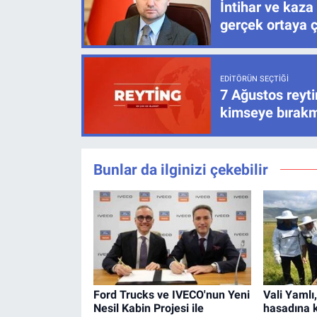
İntihar ve kaza
gerçek ortaya ç
EDITÖRÜN SEÇTIĞI
7 Ağustos reyti
kimseye bırak
Bunlar da ilginizi çekebilir
Ford Trucks ve IVECO'nun Yeni
Vali Yamlı
Nesil Kabin Projesi ile
hasadına k