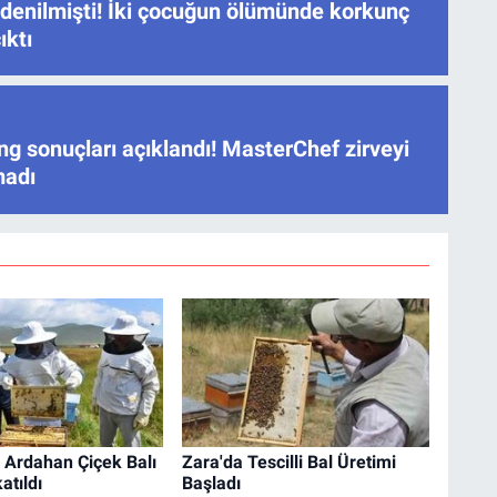
 denilmişti! İki çocuğun ölümünde korkunç
ıktı
ng sonuçları açıklandı! MasterChef zirveyi
madı
, Ardahan Çiçek Balı
Zara'da Tescilli Bal Üretimi
atıldı
Başladı