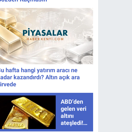
Tarih Belli
nasıl izlenir?
Oldu!
u hafta hangi yatırım aracı ne
adar kazandırdı? Altın açık ara
irvede
ABD’den
gelen veri
altını
ateşledi!
Tarım dışı