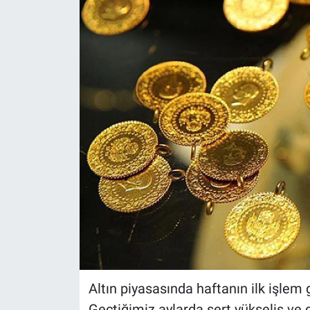
Altın piyasasında haftanın ilk işlem 
Geçtiğimiz aylarda sert yükseliş ve 