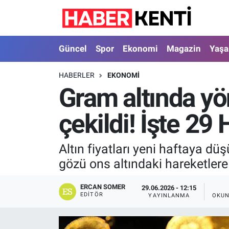
Güncel
Nöbetçi Eczaneler
Güncel
Spor
Ekonomi
Magazin
Yaş
Spor
Hava Durumu
HABERLER
EKONOMI
Gram altında yön
Ekonomi
İstanbul Namaz Vakitleri
çekildi! İşte 29 
Magazin
Trafik Durumu
Yaşam
Süper Lig Puan Durumu ve Fikstür
Altın fiyatları yeni haftaya düş
gözü ons altındaki hareketlere
Sağlık
Tüm Manşetler
ERCAN SOMER
29.06.2026 - 12:15
Dünya
Son Dakika Haberleri
EDITÖR
YAYINLANMA
OKUN
Astroloji
Haber Arşivi