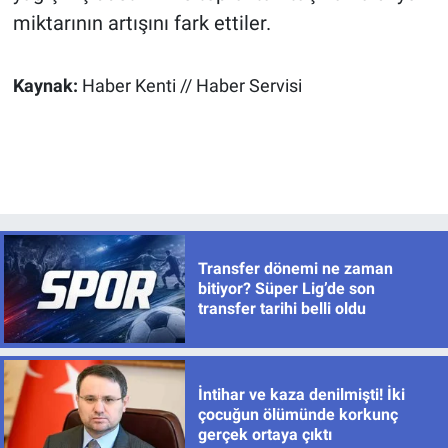
miktarının artışını fark ettiler.
Kaynak:
Haber Kenti // Haber Servisi
Transfer dönemi ne zaman
bitiyor? Süper Lig’de son
transfer tarihi belli oldu
İntihar ve kaza denilmişti! İki
çocuğun ölümünde korkunç
gerçek ortaya çıktı