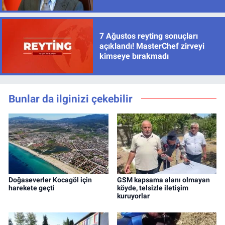
7 Ağustos reyting sonuçları
açıklandı! MasterChef zirveyi
kimseye bırakmadı
Bunlar da ilginizi çekebilir
Doğaseverler Kocagöl için
GSM kapsama alanı olmayan
harekete geçti
köyde, telsizle iletişim
kuruyorlar