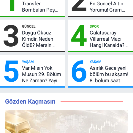
1
2
Transfer
En Güncel Altın
Bombaları Peş
Yorumu! Gram
Peşe! Adalı
Altın İçin 6.350 TL
3
4
Vlahovic’i
Uyarısı, Yıl Sonu
GÜNCEL
SPOR
Açıkladı, 5 Yıldız
Beklentisi
Duygu Öksüz
Galatasaray -
Daha Listede
Değişmedi
Kimdir, Neden
Villarreal Maçı
Öldü? Mersin
Hangi Kanalda?
Basınının Acı
Hazırlık Maçı Ne
5
6
Kaybı
Zaman, Saat
YAŞAM
YAŞAM
Kaçta, Nereden
Var Mısın Yok
Asırlık Gece yeni
İzlenir?
Musun 29. Bölüm
bölüm bu akşam!
Ne Zaman? Yayın
8. bölüm saat
Günü Değişti, Yeni
kaçta, TRT 1 canlı
Tarih Belli Oldu!
nasıl izlenir?
Gözden Kaçmasın