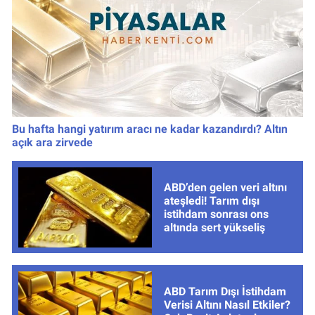
Bu hafta hangi yatırım aracı ne kadar kazandırdı? Altın
açık ara zirvede
ABD’den gelen veri altını
ateşledi! Tarım dışı
istihdam sonrası ons
altında sert yükseliş
ABD Tarım Dışı İstihdam
Verisi Altını Nasıl Etkiler?