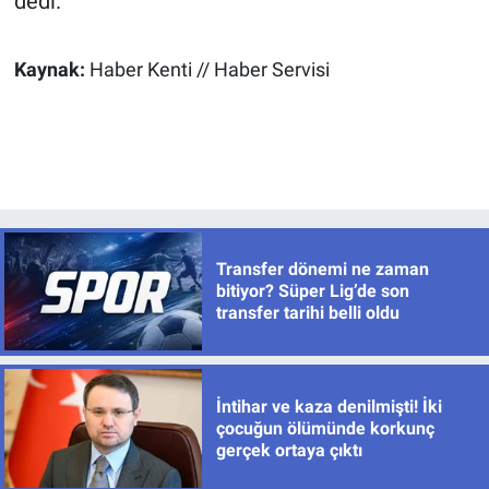
dedi.
Kaynak:
Haber Kenti // Haber Servisi
Transfer dönemi ne zaman
bitiyor? Süper Lig’de son
transfer tarihi belli oldu
İntihar ve kaza denilmişti! İki
çocuğun ölümünde korkunç
gerçek ortaya çıktı