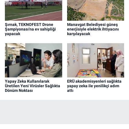
Şırnak, TEKNOFEST Drone
Manavgat Belediyesi güneş
Şampiyonası'na ev sahipliği
enerjisiyle elektrik ihtiyacını
yapacak
karşılayacak
Yapay Zeka Kullanılarak
ERÜ akademisyenleri sağlıkta
Üretilen Yeni Virüsler Sağlıkta
yapay zeka ile yenilikçi adım
Dönüm Noktası
attı