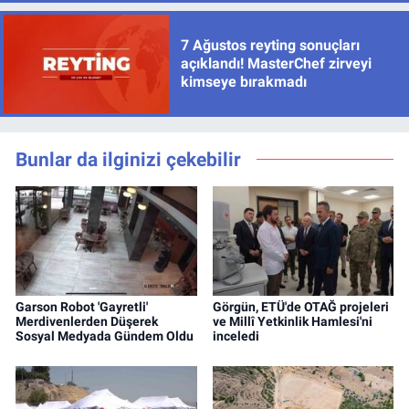
7 Ağustos reyting sonuçları
açıklandı! MasterChef zirveyi
kimseye bırakmadı
Bunlar da ilginizi çekebilir
Garson Robot 'Gayretli'
Görgün, ETÜ'de OTAĞ projeleri
Merdivenlerden Düşerek
ve Millî Yetkinlik Hamlesi'ni
Sosyal Medyada Gündem Oldu
inceledi