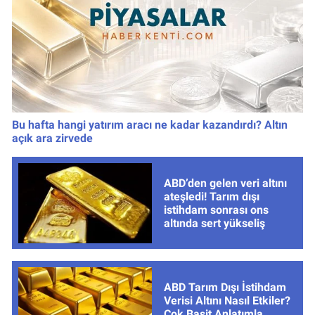
Bu hafta hangi yatırım aracı ne kadar kazandırdı? Altın
açık ara zirvede
ABD’den gelen veri altını
ateşledi! Tarım dışı
istihdam sonrası ons
altında sert yükseliş
ABD Tarım Dışı İstihdam
Verisi Altını Nasıl Etkiler?
Çok Basit Anlatımla