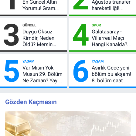
En Güncel Altın
Ağustos transfer
Yorumu! Gram
hareketliliği!
Altın İçin 6.350 TL
Yönetim 5 bölge
3
4
Uyarısı, Yıl Sonu
için düğmeye
GÜNCEL
SPOR
Beklentisi
bastı
Duygu Öksüz
Galatasaray -
Değişmedi
Kimdir, Neden
Villarreal Maçı
Öldü? Mersin
Hangi Kanalda?
Basınının Acı
Hazırlık Maçı Ne
5
6
Kaybı
Zaman, Saat
YAŞAM
YAŞAM
Kaçta, Nereden
Var Mısın Yok
Asırlık Gece yeni
İzlenir?
Musun 29. Bölüm
bölüm bu akşam!
Ne Zaman? Yayın
8. bölüm saat
Günü Değişti, Yeni
kaçta, TRT 1 canlı
Tarih Belli Oldu!
nasıl izlenir?
Gözden Kaçmasın