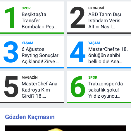
1
2
SPOR
EKONOMI
Beşiktaş’ta
ABD Tarım Dışı
Transfer
İstihdam Verisi
Bombaları Peş
Altını Nasıl
Peşe! Adalı
Etkiler? Çok Basit
3
4
Vlahovic’i
Anlatımla Rehber
YAŞAM
YAŞAM
Açıkladı, 5 Yıldız
6 Ağustos
MasterChef’te 18.
Daha Listede
Reyting Sonuçları
önlüğün sahibi
Açıklandı! Zirve El
belli oldu! Ana
Değiştirdi:
kadroya giren
5
6
Muhtemel Aşk,
yarışmacı kim
MAGAZIN
SPOR
MasterChef'i
oldu?
MasterChef Ana
Trabzonspor’da
Geride Bıraktı
Kadroya Kim
sakatlık şoku!
Girdi? 18.
Yıldız oyuncu
Önlüğün Sahibi
ameliyat oldu,
Belli Oldu!
dönüş tarihi
merak konusu
Gözden Kaçmasın