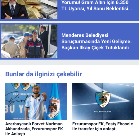
Yorumu! Gram Altın İçin 6.350
TL Uyarısı, Yıl Sonu Beklentisi
Değişmedi
Menderes Belediyesi
Soruşturmasında Yeni Gelişme:
Başkan İlkay Çiçek Tutuklandı
Bunlar da ilginizi çekebilir
Azerbaycanlı Forvet Nariman
Erzurumspor FK, Festy Ebosele
Akhundzada, Erzurumspor FK
ile transfer için anlaştı
ile Anlaştı