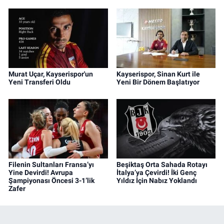
Murat Uçar, Kayserispor'un
Kayserispor, Sinan Kurt ile
Yeni Transferi Oldu
Yeni Bir Dönem Başlatıyor
Filenin Sultanları Fransa’yı
Beşiktaş Orta Sahada Rotayı
Yine Devirdi! Avrupa
İtalya’ya Çevirdi! İki Genç
Şampiyonası Öncesi 3-1’lik
Yıldız İçin Nabız Yoklandı
Zafer