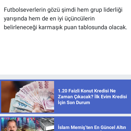
Futbolseverlerin gözü şimdi hem grup liderliği
yarışında hem de en iyi üçüncülerin
belirleneceği karmaşık puan tablosunda olacak.
1.20 Faizli Konut Kredisi Ne
Zaman Çıkacak? İlk Evim Kredisi
İçin Son Durum
İslam Memiş’ten En Güncel Altın