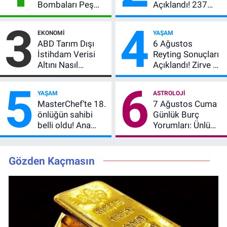
Bombaları Peş
Açıklandı! 237
Peşe! Adalı
Milyon TL’lik
3
4
Vlahovic’i
Çekiliş
EKONOMI
YAŞAM
Açıkladı, 5 Yıldız
ABD Tarım Dışı
6 Ağustos
Daha Listede
İstihdam Verisi
Reyting Sonuçları
Altını Nasıl
Açıklandı! Zirve El
Etkiler? Çok Basit
Değiştirdi:
5
6
Anlatımla Rehber
Muhtemel Aşk,
YAŞAM
ASTROLOJI
MasterChef'i
MasterChef’te 18.
7 Ağustos Cuma
Geride Bıraktı
önlüğün sahibi
Günlük Burç
belli oldu! Ana
Yorumları: Ünlü
kadroya giren
Astrologlara Göre
yarışmacı kim
Aşk, Para ve
oldu?
Kariyerde Yeni
Gözden Kaçmasın
Dönem