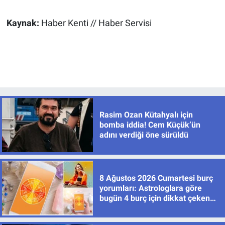
Kaynak:
Haber Kenti // Haber Servisi
Rasim Ozan Kütahyalı için
bomba iddia! Cem Küçük’ün
adını verdiği öne sürüldü
8 Ağustos 2026 Cumartesi burç
yorumları: Astrologlara göre
bugün 4 burç için dikkat çeken
gelişmeler var