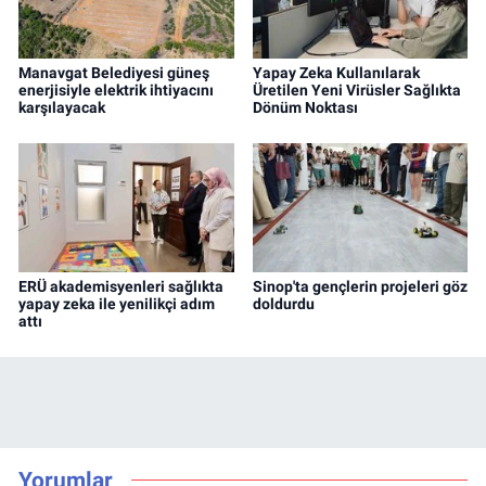
Manavgat Belediyesi güneş
Yapay Zeka Kullanılarak
enerjisiyle elektrik ihtiyacını
Üretilen Yeni Virüsler Sağlıkta
karşılayacak
Dönüm Noktası
ERÜ akademisyenleri sağlıkta
Sinop'ta gençlerin projeleri göz
yapay zeka ile yenilikçi adım
doldurdu
attı
Yorumlar