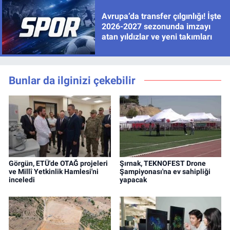
Avrupa’da transfer çılgınlığı! İşte
2026-2027 sezonunda imzayı
atan yıldızlar ve yeni takımları
Bunlar da ilginizi çekebilir
Görgün, ETÜ'de OTAĞ projeleri
Şırnak, TEKNOFEST Drone
ve Millî Yetkinlik Hamlesi'ni
Şampiyonası'na ev sahipliği
inceledi
yapacak