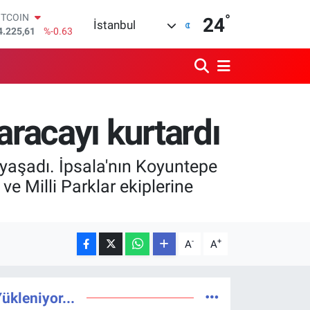
ITCOIN
4.225,61
%-0.63
°
24
İstanbul
OLAR
7,6704
%0
URO
5,0406
%-0.08
TERLİN
4,2143
%0
RAM ALTIN
racayı kurtardı
510.40
%0.45
İST100
3.799
%70
 yaşadı. İpsala'nın Koyuntepe
 Milli Parklar ekiplerine
-
+
A
A
ükleniyor...