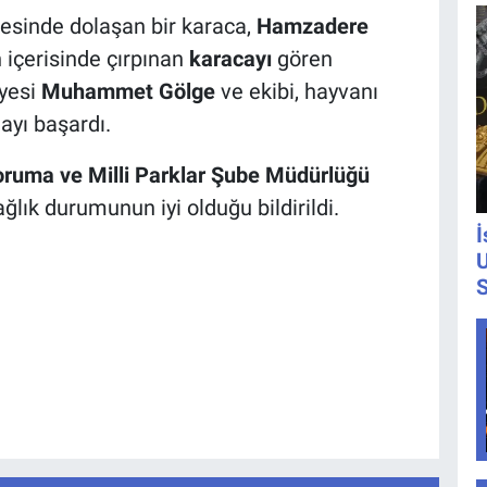
resinde dolaşan bir karaca,
Hamzadere
 içerisinde çırpınan
karacayı
gören
üyesi
Muhammet Gölge
ve ekibi, hayvanı
ayı başardı.
ruma ve Milli Parklar Şube Müdürlüğü
ğlık durumunun iyi olduğu bildirildi.
İ
U
S