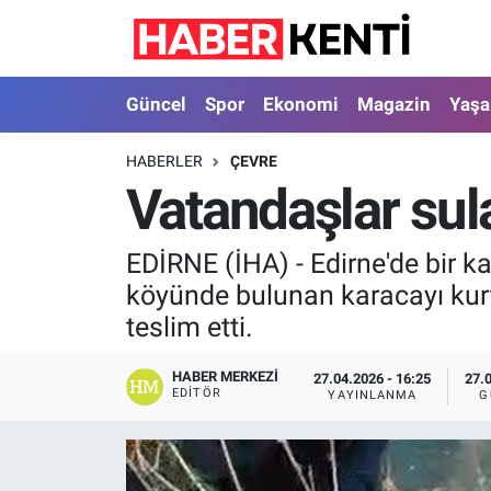
Güncel
Nöbetçi Eczaneler
Güncel
Spor
Ekonomi
Magazin
Yaş
Spor
Hava Durumu
HABERLER
ÇEVRE
Vatandaşlar sul
Ekonomi
İstanbul Namaz Vakitleri
Magazin
Trafik Durumu
EDİRNE (İHA) - Edirne'de bir k
köyünde bulunan karacayı kurt
Yaşam
Süper Lig Puan Durumu ve Fikstür
teslim etti.
Sağlık
Tüm Manşetler
HABER MERKEZI
27.04.2026 - 16:25
27.
EDITÖR
YAYINLANMA
G
Dünya
Son Dakika Haberleri
Astroloji
Haber Arşivi