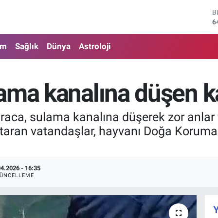
B
6
D
4
E
am
Sağlık
Dünya
Astroloji
5
S
6
G
ama kanalına düşen ka
6
B
1
araca, sulama kanalına düşerek zor anlar
aran vatandaşlar, hayvanı Doğa Koruma ve
04.2026 - 16:35
ÜNCELLEME
Y